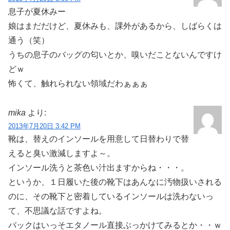
息子が夏休みー
娘はまだだけど、夏休みも、課外があるから、しばらくは
通う（笑）
うちの息子のバッグの匂いとか、嗅いだことないんですけ
どｗ
怖くて、触れられない領域だわぁぁぁ
mika
より:
2013年7月20日 3:42 PM
靴は、替えのインソールを用意して日替わりで替
えると臭い激減しますよ～。
インソール洗うと茶色い汁出ますからね・・・。
というか、１日履いた後の靴下はあんなに汚物扱いされる
のに、その靴下と密着しているインソールは洗わないっ
て、不思議な話ですよね。
バックはいっそエタノール直接ぶっかけてみるとか・・ｗ