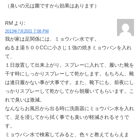
（臭いの元は菌ですから効果はあります）
RM
より:
2013年7月20日 7:08 PM
我が家は足関係には、ミョウバン水です。
ぬるま湯５００CCに小さじ１強の焼きミョウバンを入れ
て、
１日放置して出来上がり。スプレーに入れて、履いた靴を
干す時にしっかりスプレーして乾かします。もちろん、靴
は連日履かない事が大事です。また、靴下にも、前夜にし
っかりスプレーして乾かしてから朝履いてもらいます。こ
れで臭いは激減。
なんならお風呂から出る時に洗面器にミョウバン水を入れ
て、足を浸してから拭く事でも臭いが軽減されるそうで
す。
ミョウバン水で検索してみると、色々と教えてもらえま