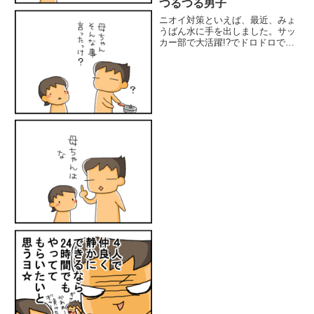
つるつる男子
ニオイ対策といえば、最近、みょ
うばん水に手を出しました。サッ
カー部で大活躍!?でドロドロで帰
ってくる息子2人をメインに使用
中足湯(水?)にしたり、足にスプ
レーふってタオルで拭いたり。お
勧めの使い方がございましたら是
非！！