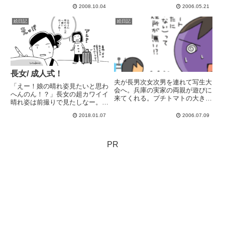
ったのです。友ママさんの情報
（寿司続きその後、近所の銭湯に
2008.10.04
2006.05.21
で 「電源入れて起動するなら修
行った。充実した１日
理可能らしい」 と聞きダメ元で
絵日記
絵日記
修理をお願いしてみたのですが、
3500円(税送料込)で...
長女/ 成人式！
夫が長男次女次男を連れて写生大
「えー！娘の晴れ姿見たいと思わ
会へ。兵庫の実家の両親が遊びに
へんのん！？」長女の超カワイイ
来てくれる。プチトマトの大きな
晴れ姿は前撮りで見たしなー。成
鉢植えや、冷蔵庫いっぱいの差し
人式って友達と行くから母の出番
入れを頂く。ありがとー夫と父に
2018.01.07
2006.07.09
はないと思ってた！母も一緒に行
下3人を任せ、母と私と長女は、
ってほしいのか。あら、可愛いこ
長女のピアノ発表会の服を買いに
と言ってくれるじゃんとか思って
行く。アスファルトから熱気が
いたら微妙に違う...「ホテル...
PR
ム...