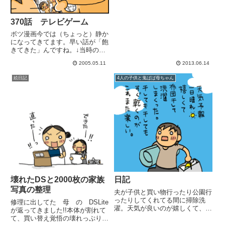
370話 テレビゲーム
ボツ漫画今では（ちょっと）静か
になってきてます。早い話が「飽
きてきた」んですね。↓当時の日
付ですよ。ﾄｵｲﾒh16.11.8
2005.05.11
2013.06.14
絵日記
4人の子供と鬼ばば母ちゃん
壊れたDSと2000枚の家族
日記
写真の整理
夫が子供と買い物行ったり公園行
ったりしてくれてる間に掃除洗
修理に出してた 母 の DSLite
濯。天気が良いのが嬉しくて、子
が返ってきました!!本体が割れて
供部屋の模様替え。子供にウケて
て、買い替え覚悟の壊れっぷりだ
嬉しい。晩御飯は皆で手巻き寿司