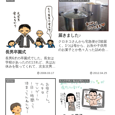
届きました♪
クロネコさんから宅急便が2箱届
く。1つは母から、お魚や子供用
のお菓子とか色々入った詰め合わ
長男卒園式
せ～！1つは愛媛の叔母から、ワ
ラビと筍の詰め合わせ～！ワラビ
長男6才の卒園式でした。長女は
と筍のアク抜き中（*´ｖ｀*）嬉
学校があったのだけれど、夫はお
しいなぁ～！！ホクホク～～～～
休みを取ってくれて、次女次男も
幸せ～～( ´艸｀)
在園児として出席。................あ
2006.03.17
2012.04.25
っと言う間の3年間だったなぁ。
しみじみ卒園証書授与。卒園児全
絵日記
4人の子供と鬼ばば母ちゃん
員に園長先生の手渡し。長い。長
すぎる。...