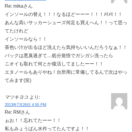
Re: mikaさん
インソールの替え！！！なるほどーーー！！！ﾒﾓﾒﾓ！！
あんな高いサッカーシューズ何足も買えへん！！って思っ
てたけれど
インソールなら！！
茶色い汁が出るほど洗えたら気持ちいいんだろうなぁ！！
バックは悪臭過ぎて…処分覚悟でガシガシ洗ったら
ニオイも取れて何とか復活してましたーー！！
エタノールもありやね！台所用に常備してるんで次はやっ
てみます(笑)
マツキヨコ
より:
2013年7月26日 4:55 PM
Re: RMさん
ぉお！！忘れてたーー！！
私もみょうばん水作ってたんですよ！！