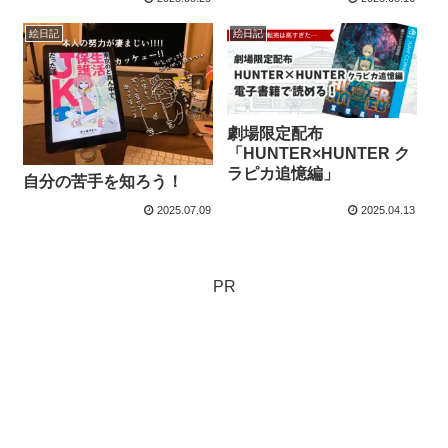
絵日記
絵日記
劇場限定配布
「HUNTER×HUNTER ク
ラピカ追憶編」
自分の苦手を知ろう！
2025.07.09
2025.04.13
PR