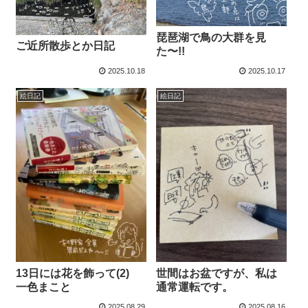
琵琶湖で鳥の大群を見
ご近所散歩とか日記
た〜!!
2025.10.18
2025.10.17
絵日記
絵日記
13日には花を飾って(2)
世間はお盆ですが、私は
一色まこと
通常運転です。
2025.08.29
2025.08.16