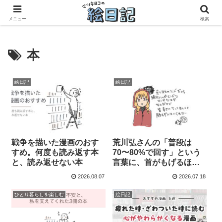
滋賀に移住した50代元主婦、フリーランス×パートの毎日
メニュー
検索
本
絵日記
絵日記
戦争を描いた漫画のおす
荒川弘さんの「普段は
すめ。何度も読み返す本
70〜80%で回す」という
と、読み返せない本
言葉に、首がもげるほど
うなずいた話
2026.08.07
2026.07.18
ひとり暮らしを楽しむ
絵日記