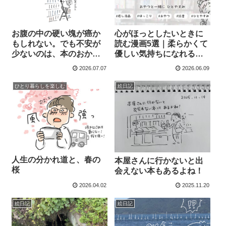
お腹の中の硬い塊が癌か
心がほっとしたいときに
もしれない。でも不安が
読む漫画5選｜柔らかくて
少ないのは、本のおかげ
優しい気持ちになれる作
かもしれない。
家さん
2026.07.07
2026.06.09
ひとり暮らしを楽しむ
絵日記
人生の分かれ道と、春の
本屋さんに行かないと出
桜
会えない本もあるよね！
2026.04.02
2025.11.20
絵日記
絵日記