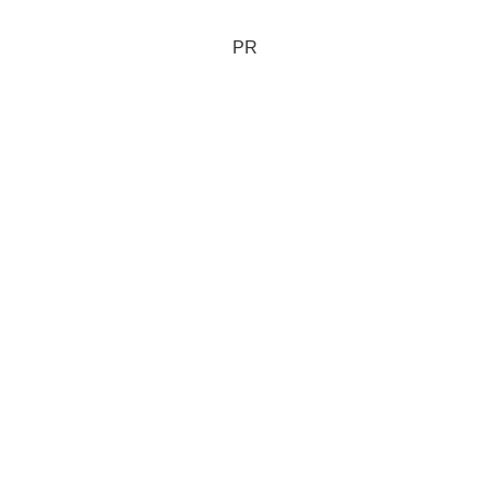
来たり...なので、私が買ってあげ
るのはこの時くらいなのです。
（今年は諸事情ありまし...
PR