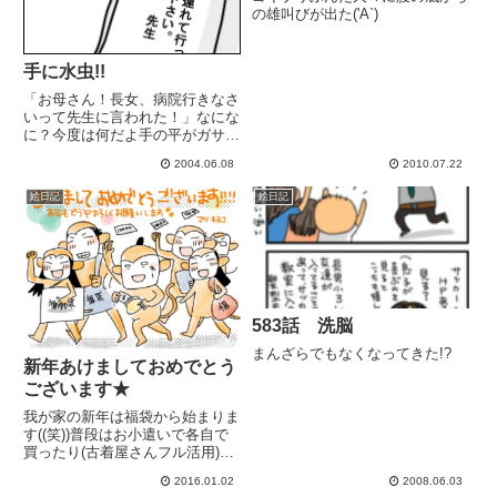
の雄叫びが出た('A`)
手に水虫!!
「お母さん！長女、病院行きなさ
いって先生に言われた！」なにな
に？今度は何だよ手の平がガサガ
サ？ああ、母もマジックリン素手
2004.06.08
2010.07.22
で触って掃除したりしたらそうな
るわ。2.3日、ハンドクリーム塗
絵日記
絵日記
ってりゃ治るよ。「先生が連絡帳
にお手紙書いてくれたの」わー...
583話 洗脳
まんざらでもなくなってきた!?
新年あけましておめでとう
ございます★
我が家の新年は福袋から始まりま
す((笑))普段はお小遣いで各自で
買ったり(古着屋さんフル活用)私
の実家の母が買ってくれたり、必
2016.01.02
2008.06.03
要な時に必要な物を各自申告して