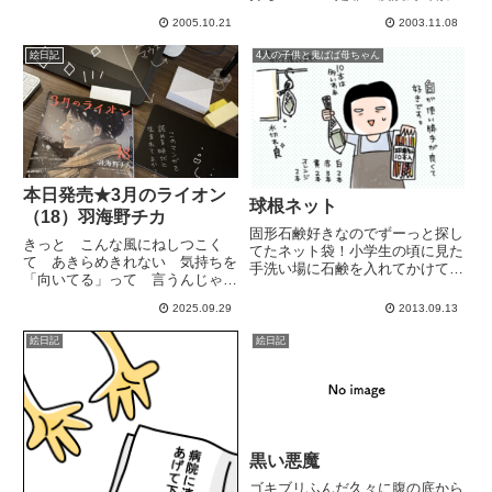
い。なんだか元気が出るんだ！
2005.10.21
2003.11.08
（隣の芝生はピンク色ｗ個人的に
は「こだくさん」シリーズが好き
絵日記
4人の子供と鬼ばば母ちゃん
「企画モノ」も面白い。「夫婦百
態」好きー。「もうどうにでもし
て...
本日発売★3月のライオン
球根ネット
（18）羽海野チカ
固形石鹸好きなのでずーっと探し
きっと こんな風にねしつこく
てたネット袋！小学生の頃に見た
て あきらめきれない 気持ちを
手洗い場に石鹸を入れてかけてた
「向いてる」って 言うんじゃ
網になったオレンジ色の袋(30年
ないかなってひなちゃんのこのセ
以上前の話で恐縮ですが..)名前が
2025.09.29
2013.09.13
リフがずっと心に残っている。私
分らなくて、探すのを半ば諦めて
にとってそれは絵を描くことなん
いたのですがこの度、発見いたし
絵日記
絵日記
だけど、そういうことに出会って
ました！「球根ネット」と...
いること、気づけたこと、それっ
て...
黒い悪魔
ゴキブリふんだ久々に腹の底から