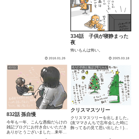
334話 子供が寝静まった
夜
怖いもんは怖い。
2016.01.26
2005.03.18
絵日記
4人の子供と鬼ばば母ちゃん
クリスマスツリー
832話 孫自慢
クリスマスツリーを出しました。
今年も一年、こんな愚痴だらけの
(友ママさんちで忘年会した時に
雑記ブログにお付き合いいただき
飾ってるの見て思い出した！)あ
ありがとうございました...来年こ
と、クリスマスっぽい雑貨をちょ
そは私も変わりたい!!一年の最後
こっと飾って楽しんでいます。ほ