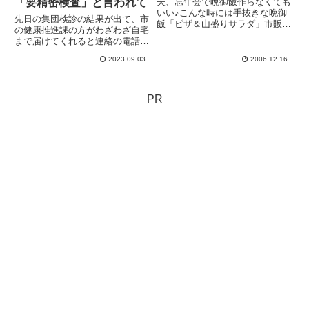
「要精密検査」と言われて
夫、忘年会で晩御飯作らなくても
いい♪こんな時には手抜きな晩御
先日の集団検診の結果が出て、市
飯「ピザ＆山盛りサラダ」市販の
の健康推進課の方がわざわざ自宅
ピザにサラダを山盛り準備ーめっ
まで届けてくれると連絡の電話。
ちゃ楽チン。しかも子供喜ぶ(*ﾟ
別に郵送でいいんだけどな(面倒
∀ﾟ)=3またもや夫から請求書が
2023.09.03
2006.12.16
だろうし、猛暑だし)〜、と思っ
（10.540円也......家計簿家計簿
ていたら、「要精密検査」のお知
φ(-公- ...
らせへのお気遣いかと。「ついに
私にもきたかぁ」危機感薄い私
PR
に...