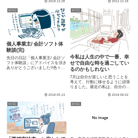
2019.12.28
2012.12.16
は明るい話で!!次女と孫ちゃんが
んと、ちょこっとなんで、子供ら
うちに来ると、来ると伝えてない
が気が付いてくれたりすると嬉し
絵日記
絵日記
のに次男の帰宅が早い (私がええ
ー（*´ｖ｀*）三太の招待がば...
もん食べてる時にも早...
個人事業主/ 会計ソフト体
験談(完)
今私は人生の中で一番、幸
先日の日記「個人事業主/ 会計ソ
フト体験談」にアドバイスを頂き
せで自由な時を過ごしてい
ありがとうございました!!色々考
るのかもしれない
えるよりまずは動いてみよう!と
7月は自分が楽しいと思うことを
いうことで無料体験で一番使いや
考えて、行動に移せるように頑張
すいと感じた【クラウド会計ソフ
りました。最近の私は、自分のペ
ト/ freee】にしました。計算とか
ースで仕事をしながら、自分のペ
難しい説明とか苦手...
2018.05.13
2019.08.02
ースで家事をしつつ、コーヒーを
飲んだり、本を読んだりする時間
絵日記
絵日記
が作れる。自分のために買いたい
物を考えることができる。とこ
と...