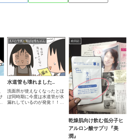
4人の子供と鬼ばば母ちゃん
絵日記
水道管も壊れました..
、
洗面所が使えなくなったとほ
サ
ぼ同時期に今度は水道管が水
良
漏れしているのが発覚！！！
れ
毎月水道メーターをチェック
ク
しにきてくれるオネエチャン
～
が気付いてくれて声を掛けて
乾燥肌向け飲む低分子ヒ
の
くれました。家中の水道を止
アルロン酸サプリ『美
も
めているにもかかわらず、少
策
しづつ回るパイロット..洗面
潤』