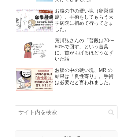
お腹の中の硬い塊（卵巣腫
瘍）、手術をしてもらう大
学病院に初めて行ってきま
した。
荒川弘さんの「普段は70〜
80%で回す」という言葉
に、首がもげるほどうなず
いた話
お腹の中の硬い塊、MRIの
結果は「良性寄り」。手術
は必要だと言われました。