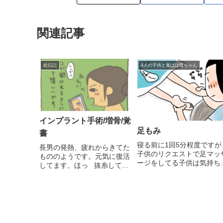
関連記事
絵日記
4人の子供と鬼ばば母ちゃん
インプラント手術/増骨/覚
足もみ
書
寝る前に1回5分程度ですが
長男の発熱、疲れからきてた
子供のリクエストで足マッ
もののようです。元気に復活
ージをしてる子供は気持ち
してます。ほっ 抜糸してき
くて好きみたい。子供と触
ました。チクチクした感じは
合う事で、私自身のリラッ
ありましたが、我慢できる痛
スにもなっている不思議～
さでした。どちらかといえ
～今日は長女が友達から手
ば、口を開けて押さえてる器
ひらのマッサージを教えて
具が、頬の内側の傷に当たっ
らって帰ってきた反抗期対
てるのが痛かったです。 しか