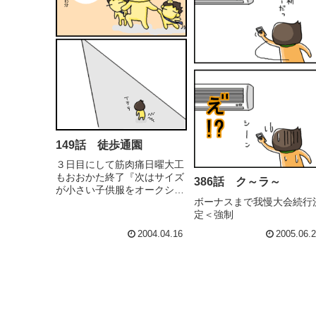
149話 徒歩通園
３日目にして筋肉痛日曜大工
もおおかた終了『次はサイズ
386話 ク～ラ～
が小さい子供服をオークショ
ボーナスまで我慢大会続行
ンに出すぞ！』と意気込むま
定＜強制
とめ売りより、個別に売った
方が高く売れる可能性大が、
2004.04.16
2005.06.
クリアケース2箱分...「面
倒」と「金欲」の狭間で揺れ
る心。