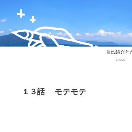
自己紹介と
about
１３話 モテモテ