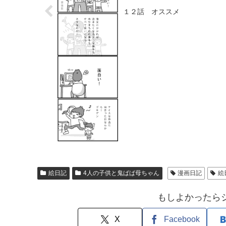
１２話 オススメ
絵日記
4人の子供と鬼ばば母ちゃん
漫画日記
絵
もしよかったら
X
Facebook