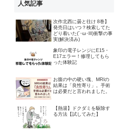
人気記事
次作北西に曇と往け 8巻】
発売日はいつ？検索してた
どり着いた(´･ω･lll)衝撃の事
実(解決済み)
象印の電子レンジにE15・
E17エラー！修理してもら
った体験記
お腹の中の硬い塊、MRIの
結果は「良性寄り」。手術
は必要だと言われました。
【熱湯】ドクダミを駆除す
る方法【試してみた】