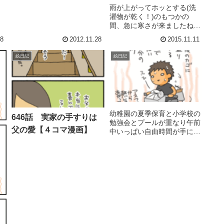
所直...
雨が上がってホッとする(洗
濯物が乾く！)のもつかの
間、急に寒さが来ましたね。
敏感肌のせいか？年のせい
08
2012.11.28
2015.11.11
か！？寒くなると一気に乾燥
肌が出ます。...洗濯物が乾く
絵日記
絵日記
のはいいけれど、肌は困る
わ！！！ヒアルロンさ～
ん！！という訳で、↑↑ここ数
日、こちら...
幼稚園の夏季保育と小学校の
646話 実家の手すりは
勉強会とプールが重なり午前
父の愛【４コマ漫画】
中いっぱい自由時間が手に入
る。わーいっ!!すでにストレ
スてんこ盛りの夏休み今日を
逃せば夏休み終わるまででき
ないであろう「マッサージ屋
さん」(足がパンパンに張っ
てダルくて痛い「美容院」
(湿度...