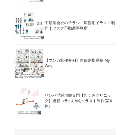
不動産会社のチラシ・広告用イラスト制
作｜ツナグ不動産事務所
【マンガ制作事例】新個別指導塾 My
Way
リンパ浮腫治療専門【むくみクリニッ
ク】連載コラム/挿絵イラスト制作(第4
弾)