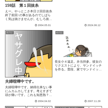
159話 第１回抜糸
えー。やっとこさ本日２回目抜糸
終了前回↑の事があるのでしばら
く気は抜けませんが。むしろ抜糸
前より気を使う。
2004.05.01
2024.06.12
絵日記
絵日記
長女小４遠足。弁当持参。彼女の
リクエストにより、サンドイッチ
を作る。普段、家でサンドイッチ
と言えば「ホットサンド」なん
だ。６枚切りのパンを包丁で半分
の薄さに切って作る。すっごく久
夫婦喧嘩中です。
しぶりに ”サンドイッチ用パ
夫婦喧嘩中です。納得出来ない事
ン” を購入。弁当のついでに朝
にムカムカしてます。考えすぎて
食用...
頭が痛いです。これも知恵熱？---
--気分転換にPC三昧してました。
2004.04.02
2007.11.29
「ゲストブック」なるモノを設置
してみました。１日かかって設置