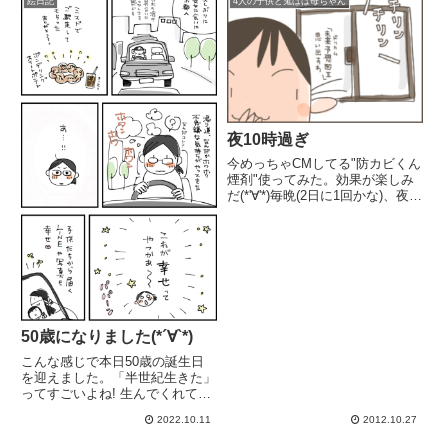
絵日記
4人の子供と鬼ばば母ちゃん
してました。ますます頭痛が
夜10時過ぎ
今めっちゃCMしてる"防カビくん
煙剤"使ってみた。効果が楽しみ
だ(*'∀'*)毎晩(2日に1回かな)、夜
10時過ぎ家の前で自転車のベル
を鳴らしていく相手は誰かなぁう
ちの近所って子供多いのよ（*´∀
｀）話は変わって、友ママから
「京しずく」って...
50歳になりました(*´∀`*)
こんな感じで本日50歳の誕生日
を迎えました。「半世紀生きた」
ってすごいよね! 生んでくれてあ
りがとう嫌なことは考えすぎず増
2022.10.11
2012.10.27
幅させない!楽しいことや嬉しい
ことに焦点合わせて楽しむ〜!!無