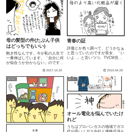
母の髪型の件(たぶん子供
青春の証
はどっちでもいい)
評価とか色々調べて、どうかなぁ
と思っていたのですが長女、「い
飽き性なんです。今が私の人生で
いよ..」と言いつつ、TVCM見る
一番伸ばしています。「自分に何
たび気になっていたようで。自分
が似合うか分からない」のです。
もこの年頃に悩んでいた記憶があ
「何かおかしい」は分かるんだけ
2017.10.20
2010.04.29
る。とりあえず試してみましょ
どなぁ。誰に聞いても「ん～～
う。→ プロアクティブ公式サイ
～...」と答えてもらった事の無い
絵日記
絵日記
ト-------------...
「お母さんってどんな髪型が似合
う？」の質問に、次女だけは毎...
オール電化を悩んでいたけ
れど
うちはプロパンガスの地域でガス
代が高い！ガス会社と価格交渉も