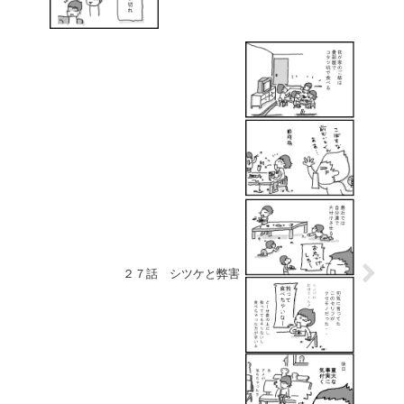
２７話 シツケと弊害