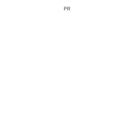
性に食べたくなったカスタードク
リーム系スイーツで誕生日を...
PR