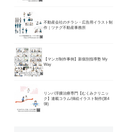
不動産会社のチラシ・広告用イラスト制
作｜ツナグ不動産事務所
【マンガ制作事例】新個別指導塾 My
Way
リンパ浮腫治療専門【むくみクリニッ
ク】連載コラム/挿絵イラスト制作(第4
弾)