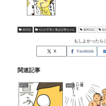
絵日記
4人の子供と鬼ばば母ちゃん
漫画日記
絵
もしよかったら
X
Facebook
関連記事
絵日記
絵日記