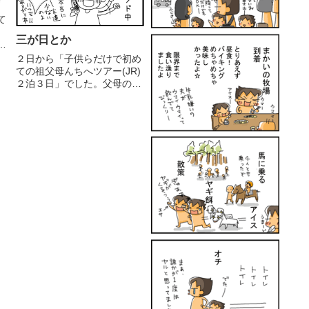
て
三が日とか
と
心
２日から「子供らだけで初め
ての祖父母んちへツアー(JR)
て
２泊３日」でした。父母の心
な
配を他所に子供旅を満喫した
？
ようです。長女中1いわく
.
「次からは私１人で行きた
い！」 ('A`) ｵﾂｶﾚｰ大量のお
年玉と思い出話とともに帰
宅。お世話になったみな...