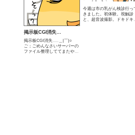
今週は市の乳がん検診行っ
きました。初体験。視触診
と、超音波撮影。ドキドキ
りあえず問題なしで一安
(超音波撮影の結果は後日で
掲示板CGI消失…
すがブートキャンプ。続い
掲示板CGI消失.....＿|￣|○
ますよ☆腹回りとか、な、
ご；ごめんなさいサーバーの
んかしまってきたカモ！
ファイル整理しててまたやっ
(十段腹が八段腹くらい........
ちゃいました...気が付くと掲
示板ファイルが無い！？「転
送ソフトもなかなか使いこな
せるようになってきてるじゃ
ん」なんて油断しました。ご
めんなさい。天狗に...