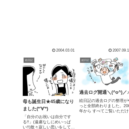
2004.03.01
2007.09.
絵日記
絵日記
過去ログ開通＼(^o^)／
絵日記の過去ログの整理が
母も誕生日★45歳になり
っと全部終わりました。20
ました(*’∀’*)
年から すべてご覧いただけ
す＼(^o^)／もう何年もブ
「自分のお祝いは自分です
の引っ越し作業でごちゃご
る!!」(遠慮なしにめいっぱ
ゃになった過去記事を整理
い!!)散々寂しい思いをしてき