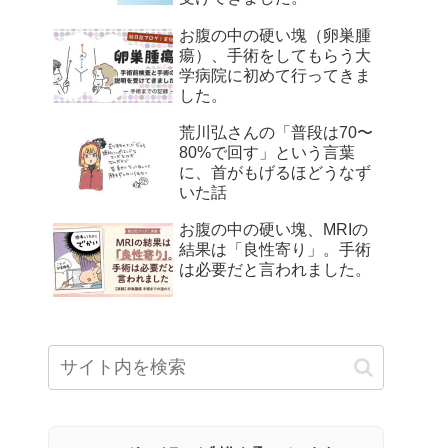
お腹の中の硬い塊（卵巣腫
瘍）、手術をしてもらう大
学病院に初めて行ってきま
した。
荒川弘さんの「普段は70〜
80%で回す」という言葉
に、首がもげるほどうなず
いた話
お腹の中の硬い塊、MRIの
結果は「良性寄り」。手術
は必要だと言われました。