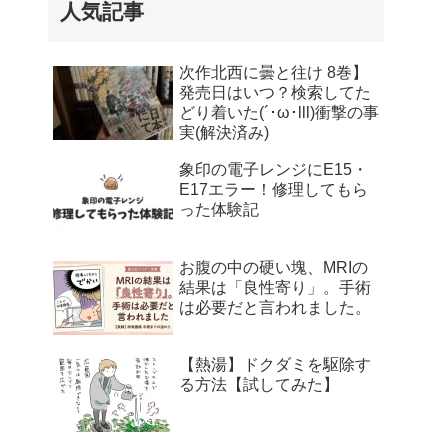
人気記事
次作北西に曇と往け 8巻】
発売日はいつ？検索してた
どり着いた(´･ω･lll)衝撃の事
実(解決済み)
象印の電子レンジにE15・
E17エラー！修理してもら
った体験記
お腹の中の硬い塊、MRIの
結果は「良性寄り」。手術
は必要だと言われました。
【熱湯】ドクダミを駆除す
る方法【試してみた】