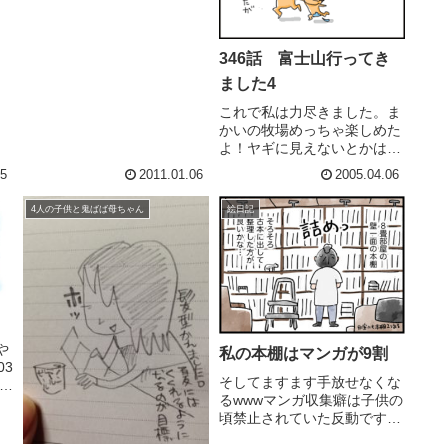
346話 富士山行ってき
ました4
これで私は力尽きました。ま
かいの牧場めっちゃ楽しめた
よ！ヤギに見えないとかはさ
て置き。
15
2011.01.06
2005.04.06
4人の子供と鬼ばば母ちゃん
絵日記
♪
や
私の本棚はマンガが9割
03
そしてますます手放せなくな
ま
るwwwマンガ収集癖は子供の
ログ
頃禁止されていた反動です。
ち
大人って最高(*´∀`*)
し