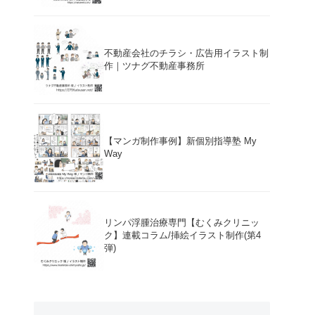
不動産会社のチラシ・広告用イラスト制
作｜ツナグ不動産事務所
【マンガ制作事例】新個別指導塾 My
Way
リンパ浮腫治療専門【むくみクリニッ
ク】連載コラム/挿絵イラスト制作(第4
弾)