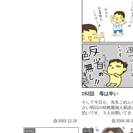
もや軽～く二日酔い（´∀｀）
昨日、台所掃除の残りを済ま
せた（手抜き気味だが今日は
年賀状を書いた！バッチ...
192話 母は辛い
そして今日も。先生ごめん
さい明日の幼稚園個人面談
恐いです。３人分聞いてき
す（恐...
2003.12.29
2004.06.
絵日記
絵日記