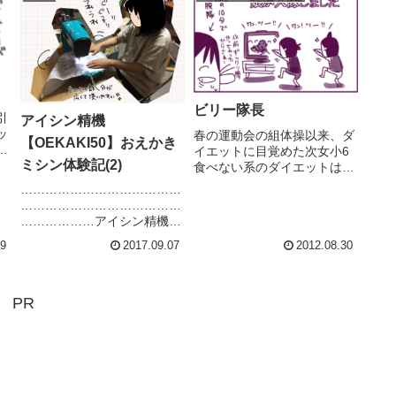
ビリー隊長
引
アイシン精機
ッ
春の運動会の組体操以来、ダ
【OEKAKI50】おえかき
イエットに目覚めた次女小6
ミシン体験記(2)
け
食べない系のダイエットは、
私が反対なので(成長期の子
…………………………………
の
供ですから)「食べる量を減
…………………………………
らす」「食べる順番を見直す
………………アイシン精機さ
(野菜から食べはじめる)」
ん、2021.7現在はミシン販売
な
「腹筋を鍛える」等頑張って
29
2017.09.07
2012.08.30
終了しています。
きた結果、見事に痩せまし
…………………………………
た。ほん...
…………………………………
………………「グッドデザイ
PR
ン賞」「Red dot Design...