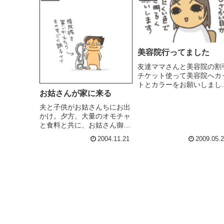
美容院行ってました
友達ママさんと美容院の割
チケット使って美容院へカ
トとカラーをお願いしまし
お姑さんが家に来る
た。派手なのも好きなんだ
れど（変わった事がした
夫と子供がお姑さんちにお出
い！）地毛がほぼ真っ黒な
かけ。夕方、大量のオモチャ
で（眉毛との兼ね合いもあ
と食料と共に、お姑さん御来
り）無難な所で落ち着きま
家。夫がつぶやく「ごめんな
す。元気印なお母さんにも
2004.11.21
2009.05.
ー。もっと早くお袋来るって
りたいし、上品な...
電話したらよかったなー」オ
ホホホホホー夫！妻を甘く見
るなよ！夫と子供がお姑さん
宅に遊びに行った時点で、大
掃除開...