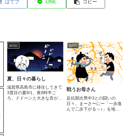
はてブ
LINE
コピー
絵日記
絵日記
夏、日々の暮らし
滋賀県高島市に移住してきて
戦うお母さん
3度目の夏8/1、夜8時半ご
反抗期次男中3との闘いの
ろ、ドドーンと大きな音が外
日々。まーさーにー「一歩進
から聞こえた。琵琶湖。去年
んで二歩下がる～♪」を地で
も告知なしの花火って何度か
行っております。白髪が増え
上がったよなぁ。『花火!?』
ました( ´,_ゝ｀)コンスタント
見えそうな窓辺に移動→『お
に絵のお仕事を頂けるように
おーっ』スマホビデオ撮影
なりましてそちらも忙しく
→『向こうにある屋根が邪魔