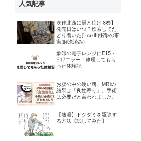
人気記事
次作北西に曇と往け 8巻】
発売日はいつ？検索してた
どり着いた(´･ω･lll)衝撃の事
実(解決済み)
象印の電子レンジにE15・
E17エラー！修理してもら
った体験記
お腹の中の硬い塊、MRIの
結果は「良性寄り」。手術
は必要だと言われました。
【熱湯】ドクダミを駆除す
る方法【試してみた】