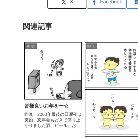
X
Facebook
関連記事
絵日記
絵日記
皆様良いお年をー☆
昨晩、2003年最後の日曜夜は
突如、忘年会もどきで盛り上
がりました酒、ビール、おつ
まみお客様持参☆.....ごめ
ん；楽しかったー♪で、また