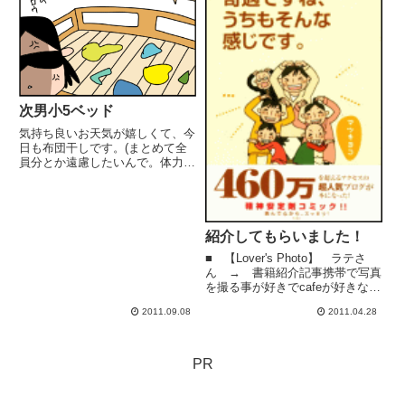
次男小5ベッド
気持ち良いお天気が嬉しくて、今
日も布団干しです。(まとめて全
員分とか遠慮したいんで。体力的
に)一見綺麗な次男小5の布団を引
っぺがしたら大量の服とかゴミ
(おもちゃ?)とか、出土した!!上着
5枚はあった！あとタオルとか！
靴下とか(;￫д￩)次女...
紹介してもらいました！
■ 【Lover's Photo】 ラテさ
ん → 書籍紹介記事携帯で写真
を撮る事が好きでcafeが好きなラ
テさん。いつもありがとね！■
2011.09.08
2011.04.28
【パンピョンのパンナコッチ
ャ！？】 パンピョンさん→ 書
籍紹介記事(赤裸々更新日記
2011/8/10) ...
PR