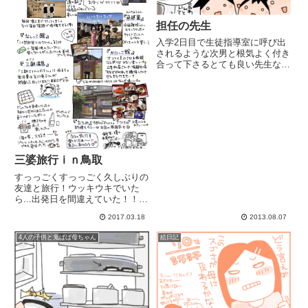
担任の先生
入学2日目で生徒指導室に呼び出
されるような次男と根気よく付き
合って下さるとても良い先生なの
です。夏休みは部活三昧！！塩ア
メとか塩タブレットとか流行って
るんですね！【アイリス暮らし便
利ナビ】に載せていただいていま
す(///∇//)その他の記事...
三婆旅行ｉｎ鳥取
すっっごくすっっごく久しぶりの
友達と旅行！ウッキウキでいた
ら...出発日を間違えていた！！2
日ほど 私のバカ！朝、のほほん
2017.03.18
2013.08.07
と化粧をしていたら電話が「今か
ら迎えに行くね～♪」(;ﾟДﾟ)！？
4人の子供と鬼ばば母ちゃん
絵日記
大あわてで残りの化粧を済ませ、
化粧ケースと明日の着替...