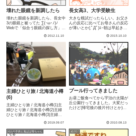
壊れた眼鏡を新調したら
長女高3、大学受験生
壊れた眼鏡を新調したら、長女中
大きな模試だったらしい。お父さ
3の眼鏡と被ってた ∑(･ω･ﾉ)ﾉ
んの反応に比べてお母さんの反応
Webで「似合う眼鏡の探し方」を
が薄いとか(;ﾟДﾟ)ｴｰ朝は早起きし
読んで行ったw長女とはめっちゃ
て登校時間まで勉強。学校でも勉
2012.11.10
2015.10.10
似てるって言われる。そりゃ似合
強漬けで、帰宅後も部屋で勉強し
う眼鏡も似るわなwww
ている。(友達とも遊ぶし、オシ
絵日記
絵日記
ャレも好き。彼とのデートもこな
すリアルリア充！)自分...
プール行ってきました
主婦ひとり旅 / 北海道小樽
(6)
お昼ご飯食べてから宇治の太陽が
丘公園行ってきました。大変だっ
主婦ひとり旅 / 北海道小樽(1)主
たけど(帰宅後の後片付けとか)
婦ひとり旅 / 北海道小樽(2)主婦
「楽しかったー!!」って子供が言
ひとり旅 / 北海道小樽(3)主婦ひ
ってくれると嬉しいからきっとま
とり旅 / 北海道小樽(4)主婦ひと
た行くw子供らがしっかりしてき
2019.09.07
2010.08.13
り旅 / 北海道小樽(5)主婦ひとり
てくれて、外出が楽しめるように
旅 / 北海道小樽(6)←今ここ5日目
なってきたのが嬉しいです。(...
4人の子供と鬼ばば母ちゃん
絵日記
/ 小樽〜新千歳空港...