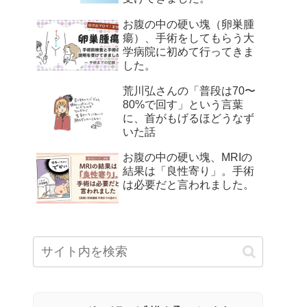
お腹の中の硬い塊（卵巣腫
瘍）、手術をしてもらう大
学病院に初めて行ってきま
した。
荒川弘さんの「普段は70〜
80%で回す」という言葉
に、首がもげるほどうなず
いた話
お腹の中の硬い塊、MRIの
結果は「良性寄り」。手術
は必要だと言われました。