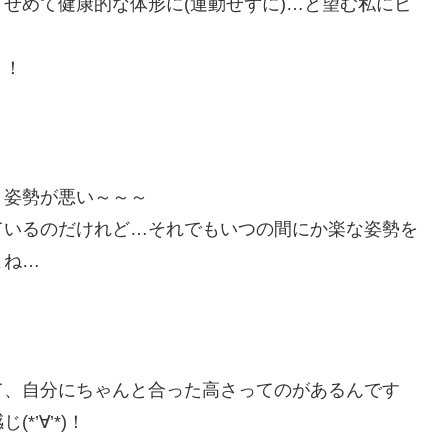
せめて健康的な体形に(運動せずに)…と望む私にピ
！！
、姿勢が悪い～～～
ているのだけれど…それでもいつの間にか楽な姿勢を
よね…
て、自分にちゃんと合った高さってのがあるんです
’∀’*)！