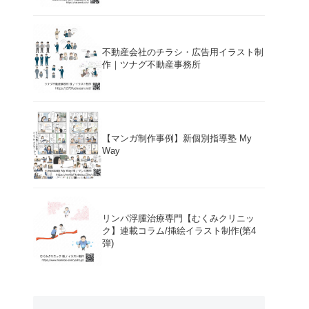
不動産会社のチラシ・広告用イラスト制
作｜ツナグ不動産事務所
【マンガ制作事例】新個別指導塾 My
Way
リンパ浮腫治療専門【むくみクリニッ
ク】連載コラム/挿絵イラスト制作(第4
弾)