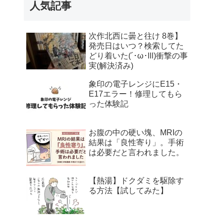
人気記事
次作北西に曇と往け 8巻】
発売日はいつ？検索してた
どり着いた(´･ω･lll)衝撃の事
実(解決済み)
象印の電子レンジにE15・
E17エラー！修理してもら
った体験記
お腹の中の硬い塊、MRIの
結果は「良性寄り」。手術
は必要だと言われました。
【熱湯】ドクダミを駆除す
る方法【試してみた】