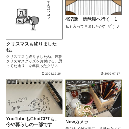
497話 琵琶湖へ行く 1
私も入ってきましたが(*ﾟ∀ﾟ)=3
クリスマスも終りました
ね。
クリスマスも終りましたね。速攻
クリスマスグッズを片付ける。思
ってた通り...今年買ったクリスマ
スイルミネーションの片付ける場
2003.12.26
2006.07.17
所が無い...久々の友達ママが家に
来てくれた子供ら遊ぶ遊ぶすんげ
絵日記
4人の子供と鬼ばば母ちゃん
ーテンション高っ！２時から６時
までっ遊び疲れて夕方６...
YouTubeもChatGPTも、
Newカメラ
今や暮らしの一部です
デジカメが水害により動かなくな