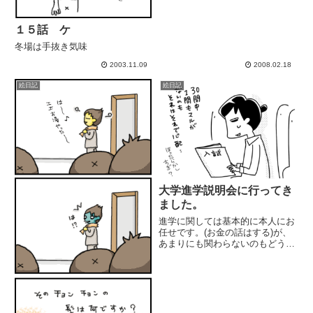
１５話 ケ
冬場は手抜き気味
2003.11.09
2008.02.18
絵日記
絵日記
大学進学説明会に行ってき
ました。
進学に関しては基本的に本人にお
任せです。(お金の話はする)が、
あまりにも関わらないのもどうか
という事で保護者説明会に行って
きました。1,2年生の保護者さん
もたくさん来ておられて、進学に
関しての関心の高さがうかがえま
した。リクルートから講師の...