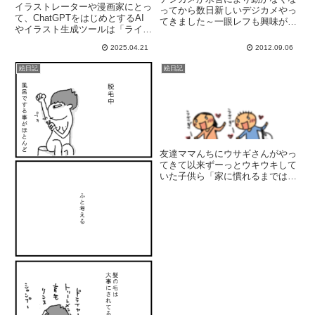
イラストレーターや漫画家にとっ
ってから数日新しいデジカメやっ
て、ChatGPTをはじめとするAI
てきました～一眼レフも興味があ
やイラスト生成ツールは「ライバ
って、けど、1台はデジカメいる
ル」と呼ばれることもあります
よな～～とか、ほんっっと悩ん
2025.04.21
2012.09.06
が、今のところ私にとっては最高
だ！！価格.comで色々調べて行
の遊び相手で、相談相手で、味方
ったにもかかわらず優柔不断なん
絵日記
絵日記
です😆💕※ChatGPTのページに
だろうな～～～！！悩んだ悩ん
リンクを貼った方が皆も...
だ...
友達ママんちにウサギさんがやっ
てきて以来ずーっとウキウキして
いた子供ら「家に慣れるまではス
トレスになるから遊びに行ったら
ダメ」と言ってたのですが本日め
でたくお披露目です ( 長女と
母は一足お先に会いましたがwす
ごく嬉しそうに出かけていった
次...