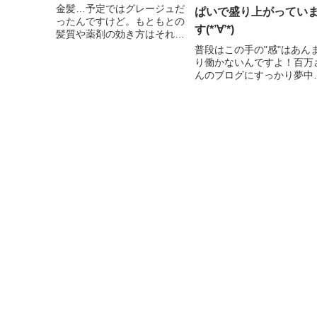
金髪…予定ではグレージュだ
ぱいで盛り上がってい
ったんですけど。もともとの
す(*’∀’*)
髪質や薬剤の効き方はそれぞ
れなので難しいんだろうなぁ
普段はこの手の"感"はあん
と。傷みがひどくならない範
り働かないんですよ！百万
疇での施術なので、今後時間
んのブログにすっかり夢中
をかけて少しずつ理想に近づ
なっています。ここ数日読
ける感じかな。ということ
漁っています。ああ！けど
で、髪の色が思っていたのと
ログ更新とか、『やりた
違うのは...
い！』って思っている事を
ゃんと進めていきたい！！
か、焦るあせる。百万さん
ブログを...