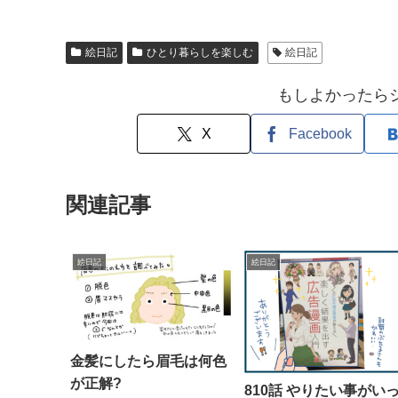
絵日記
ひとり暮らしを楽しむ
絵日記
もしよかったら
X
Facebook
関連記事
絵日記
絵日記
金髪にしたら眉毛は何色
が正解?
810話 やりたい事がい