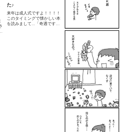
た♪
ま
来年は成人式ですよ！！！！
このタイミングで懐かしい本
ま
を読みまして...「奇遇です
さ
ね、うちもそんな感じで
に
す。」自分の描いたマンガ本
み
なんだか恥ずかしくて（黒歴
ブ
史的な！）随分長い間（数
年）見ていなかったのですが
ち
仕事の関係で（出版ではない
と
よ）開かね...
の