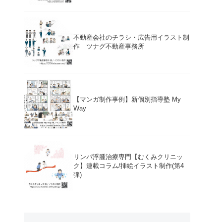
不動産会社のチラシ・広告用イラスト制
作｜ツナグ不動産事務所
【マンガ制作事例】新個別指導塾 My
Way
リンパ浮腫治療専門【むくみクリニッ
ク】連載コラム/挿絵イラスト制作(第4
弾)