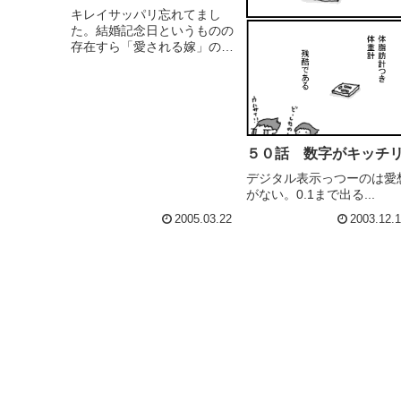
キレイサッパリ忘れてまし
た。結婚記念日というものの
存在すら「愛される嫁」の素
質が著しく欠如している気が
してならない。3/24で丸9
年。いよいよ10年目かぁ（ﾄｵ
ｲﾒ
５０話 数字がキッチ
デジタル表示っつーのは愛
がない。0.1まで出る...
2005.03.22
2003.12.