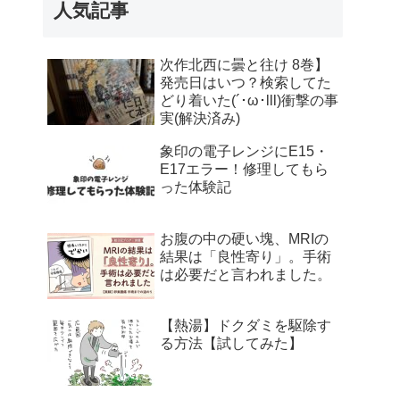
人気記事
次作北西に曇と往け 8巻】
発売日はいつ？検索してた
どり着いた(´･ω･lll)衝撃の事
実(解決済み)
象印の電子レンジにE15・
E17エラー！修理してもら
った体験記
お腹の中の硬い塊、MRIの
結果は「良性寄り」。手術
は必要だと言われました。
【熱湯】ドクダミを駆除す
る方法【試してみた】