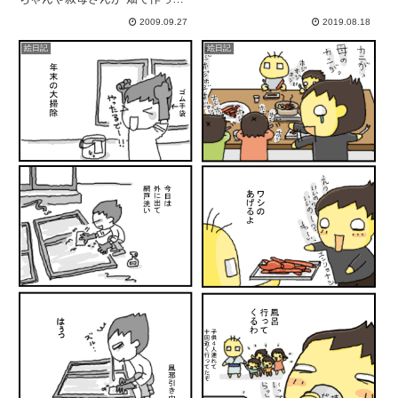
たが、子供たちも大きくなった今
くれたのを 頂いたり。どちらも
『せっかく時間の調整の効くフリ
2009.09.27
2019.08.18
今では思い出の中で。けど、大好
ーランスの仕事をしているのに、
きで大好きで。子供の頃に食べた
わざわざ人ごみにまみれに行きた
絵日記
絵日記
のが忘れられなくて、ネットで探
くない』という自分の気持ちを最
し当てて以来、ほぼ毎年お世話
優...
に...