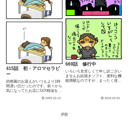
669話 修行中
415話 初・アロマセラピ
いろいろ見苦しくて申し訳ござい
ー
ませんお絵描きソフト、便利な機
能満載なのですが、まったく使い
幼稚園のお迎えがいつもより1時
こなせていません。
間遅い日だったのです。前々から
気になってたお店にGO!精油を使
ったマッサージ。極楽～vしかも!
2005.10.13
2010.02.01
浮腫みがゴッソリ取れた!!足軽
い!!!
PR