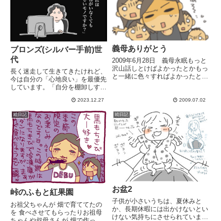
義母ありがとう
ブロンズ(シルバー手前)世
代
2009年6月28日 義母永眠もっと
沢山話しとけばよかったとかもっ
長く迷走して生きてきたけれど、
と一緒に色々すればよかったとか
今は自分の「心地良い」を最優先
沢山のいろいろな事が思い浮かぶ
しています。「自分を棚卸しす
けれど義母の安らかな顔最後の最
る」、40歳後半から、そんな風
後の時間、夫が側に居た。息子が
2023.12.27
2009.07.02
なことを考えることが増えた気が
側にいてあげれた。夫は一番の親
します。考えすぎてしんどかった
孝行をしてあげれたと、私...
絵日記
絵日記
時もあったけれど、今は楽しんで
います。哲学や行動経済学って面
白...
お盆2
峠のふもと紅果園
子供が小さいうちは、夏休みと
お祖父ちゃんが 畑で育ててたの
か、長期休暇には出かけないとい
を 食べさせてもらったりお祖母
けない気持ちにさせられていまし
ちゃんや叔母さんが 畑で作って