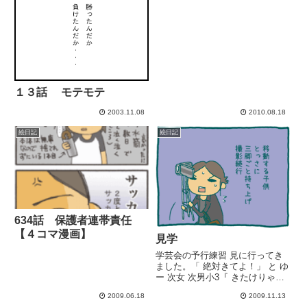
１３話 モテモテ
2003.11.08
2010.08.18
絵日記
絵日記
634話 保護者連帯責任
【４コマ漫画】
見学
学芸会の予行練習 見に行ってき
ました。「 絶対きてよ！」 と ゆ
ー 次女 次男小3『 きたけりゃき
ていいよ 』 と ゆー 長女小6 長
2009.06.18
2009.11.13
男小4 （時間教えてもらってなく