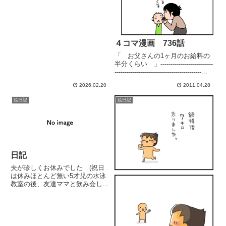
４コマ漫画 736話
「 お父さんの1ヶ月のお給料の
半分くらい 」--------------------------
-------------------------------------------お
知らせいよいよ 本日発売で
2026.02.20
2011.04.28
す！！この喜びは金額じゃない
ん...
絵日記
絵日記
日記
夫が珍しくお休みでした (祝日
は休みほとんど無い5才児の水泳
教室の後、友達ママと飲み会して
ました。夫のダッチオーブン料理
ウマウマ。