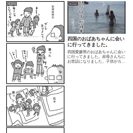
絵日記
絵日記
四国のおばあちゃんに会い
に行ってきました。
四国愛媛県のおばあちゃんに会い
に行ってきました。叔母さんちに
お世話になりました。子供がカメ
ラマンだったので、使えそうな写
真が少ないですが..ちょこっとだ
け日記に拝借(*´ｪ`*)しまなみ街道
↑「明石海峡大橋」「瀬戸大橋」
四国へ渡るどれも素敵...