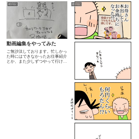
て見逃した!）ちょっと、面白か
絵日記
絵日記
ったり、寂しかったり、成長した
なー と思った...
動画編集をやってみた
ご無沙汰しております。忙しかっ
た時にはできなかったお仕事紹介
とか、また少しずつやって行けた
らいいなと思っています。お客様
とその先のクライアント様にも喜
んでいただいたお声をいただい
て、大喜びの舞♪さて、確定申告
の季節ですね。ChatGPTに仕...