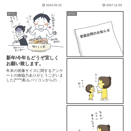
に道でママとお子様に会って、そ
いわたし的には久しぶりに「 頑
のまま一緒に遊んで、晩御飯まで
2024.05.22
2007.12.03
張ってる」状態🤮誰かにお仕事を
突入☆夫も義母宅から帰宅後合
を頼む時って、まずは「信用して
絵日記
絵日記
流。パパさんも仕事後合流...
もいい会社なのか」「信用しても
いい人なのか」からはじまっ
て、...
新年/今年もどうぞ宜しく
お願い致します。
年末の画像サイズに関するアンケ
ートの御協力ありがとうございま
した(*^^*)私もパソコンからの投
稿と閲覧が多いので、大きめサイ
ズで行きたいと思います。一人で
悶々と悩んでいたので、いろいろ
な御意見、とても助かりました！
ありがとうございました～...