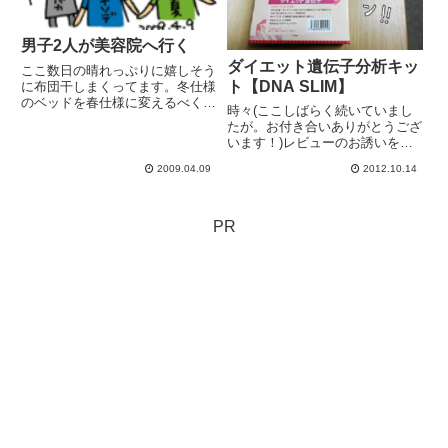
男子2人が美容院へ行く
ダイエット遺伝子分析キッ
ここ数日の晴れっぷりに嬉しそう
ト【DNA SLIM】
に布団干しまくってます。冬仕様
のベッドを春仕様に変えるべく1
時々(ここしばらく続いていまし
日一組毛布上下1枚づつ、カバー
たが。お付き合いありがとうござ
類、干す場所もなければ、洗濯機
います！)レビューのお誘いをい
1日回してても終わらんし。子供
ただきます。新しい出会いだった
らの服も衣替えコール。「長袖
2009.04.09
2012.10.14
り、体験だったり。今回お誘いい
全 部 いらなーいっ!」っ
ただいたのは 『へ～！こんなの
て、...
もあるんだ！！』 って驚きのこ
れダイエット遺伝子分析キット
PR
【...