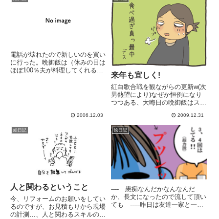
電話が壊れたので新しいのを買い
に行った。晩御飯は（休みの日は
ほぼ100％夫が料理してくれる。
来年も宜しく!
ありがとー）手巻き寿司。6合の
酢飯がペロリと無くなる.....(-
紅白歌合戦を観ながらの更新w(次
∀-；)
男熱望により)なぜか恒例になり
つつある、大晦日の晩御飯はスキ
ヤキ牛より鶏がメインですがw鶏
2006.12.03
2009.12.31
肉は買ってすぐに、日本酒と塩を
振っておくと、(安いお肉も)味が
絵日記
絵日記
良くなるそうですよ!食べ過ぎま
した。この後、夫が年越しそ...
人と関わるということ
---- 愚痴なんだかなんなんだ
か、長文になったので流して頂い
今、リフォームのお願いをしてい
ても -----昨日は友達一家と一緒
るのですが、お見積もりから現場
に晩御飯。たまたま、買い物帰り
の計測…、人と関わるスキルの低