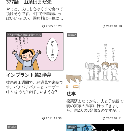
377話 山頂はまだ先
やっと、夫にも心ゆくまで食べて
頂けそうです。4丁で中華鍋いっ
ぱいいっぱい。調味料は一気に瓶
半分が空く。この先どうなるん
2005.05.23
2013.01.10
だ.....あ、副菜いっぱい作れって
か。
4人の子供と鬼ばば母ちゃん
絵日記
インプラント第2弾④
抜糸後１週間で、経過見で来院で
す。パチパチパチ～とレーザー
(甘いような?香ばしいような?不
法事
思議なニオイがする。自分の口か
ら)歯を磨いてもらって終了。イ
投票済ませてから、夫と子供皆で
ンプラントのネジ部分も歯ブラシ
妻の実家の法事に行ってきまし
で磨ける(傷もふさがった！)経過
た。弟2人の3兄弟なのですが
順調です！３ヶ月はインプラン...
「姉ちゃん...シャレになってない
2011.11.30
2005.09.11
よ....」しみじみとデブを指摘さ
れてきました。いつもなら母も弟
絵日記
絵日記
も「うわっ!またデブになってる