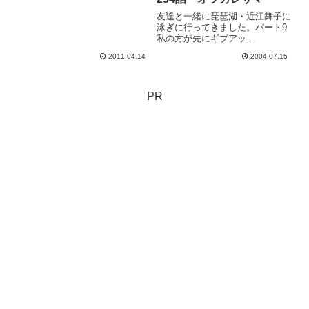
友達と一緒に琵琶湖・近江舞子に
泳ぎに行ってきました。パート9
私の方が先にギブアッ
プ...!!・・・・・・・・・・・・
2011.04.14
2004.07.15
・・・・・・・・・・・・・・・
・・・友ママ！ありがとう！楽し
かったよー!! また行こうねっ行こ
うねっノンアルコールビールで
PR
頑...