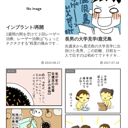
ー!ｶﾞﾊﾊﾊﾊ」とか、や...
インプラント/再開
1週間の間を空けて２回レーザー
治療。レーザー治療は"ちょっと
長男の大学見学/鹿児島
チクチクする"程度の痛みです。
先週末から鹿児島の大学見学に出
血もほとんど出ない。少し甘いよ
掛けた長男。この距離、日程を一
うな、肉(歯グキ)が焦げてるにお
人で出すのは初めてでドキドキ
いがします(゜言゜)無口でダンデ
(友達と２人でだけど)4泊3日、内
ィな先生なんですが、何している
2010.09.17
2017.07.18
2泊はフェリー泊。大阪～鹿児島
かくらいは話して下さい!!...
男の子だから...まぁ大丈夫だろ
絵日記
絵日記
う。と、思いつつも『海に突き落
とされたらどうしよう..』...