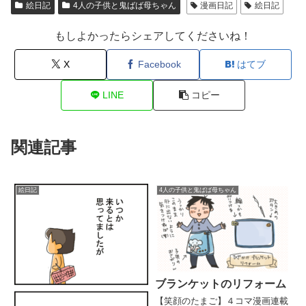
絵日記
4人の子供と鬼ばば母ちゃん
漫画日記
絵日記
もしよかったらシェアしてくださいね！
X
Facebook
はてブ
LINE
コピー
関連記事
絵日記
4人の子供と鬼ばば母ちゃん
ブランケットのリフォーム
【笑顔のたまご】４コマ漫画連載