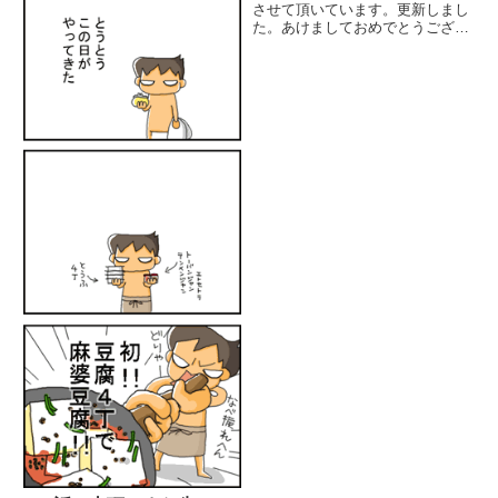
させて頂いています。更新しまし
た。あけましておめでとうござい
ます～！我が家の暖房は主にガス
なんですが（給湯器とかも）先月
のガスの請求書が着ました。
￥22.000-超えた！ギャー
ー！！！(;ﾟДﾟ)日々節約に励ん...