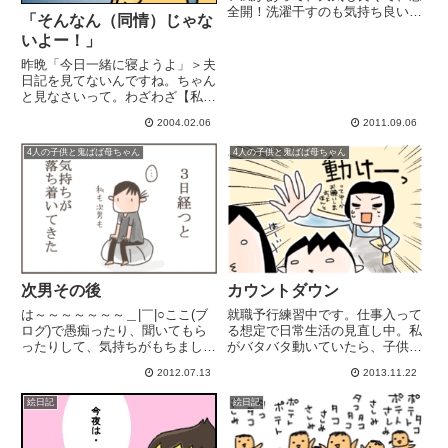
全開！洗濯干すのも気持ち良い！
「そんなん（同情）じゃな
シーツも洗って布団も干したー！
いよー！」
こーゆー日は1日24時間じゃ足り
ない～！って思う。・・・〈午
昨晩「今日一緒に寝ようよ」＞夫
後〉ギャ―――！テスト期間で部
日記を見てないんですね。ちゃん
活お休みの長女中2が「○○ちゃ...
と見なさいって。わざわざ【私
信】て書いてあげてるんだから
2004.02.06
2011.09.06
「そんなん（同情）じゃないよ
ー！」＞夫いや、丸分かりですっ
4人の子供と鬼ばば母ちゃん
4人の子供と鬼ばば母ちゃん
て。ボケっぷりに関しては妻の期
待を裏切らない人である
次男その後
カウントダウン
は～～～～～～～＿|￣|○ここ(ブ
就職予行練習中です。仕事入って
ログ)で愚痴ったり、聞いてもら
る想定で日常生活の見直し中。私
ったりして、気持ちがもちまし
がバタバタ動いていたら、子供ら
た。いつもありがとうございま
のダラダラが減った(気がする)！
2012.07.13
2013.11.22
す！実母が奈良の展覧会帰りに寄
テスト期間、勉強頑張ってたり！
ってくれた♪冷蔵庫をいっぱいに
思わぬ波紋が長女高1の大学受験
絵日記
絵日記
して、孫にいっぱい買い物してや
の説明会に行ってきました。受験
ってくれて帰っていった。いつ
料にも驚きですがセンター試験...
も...