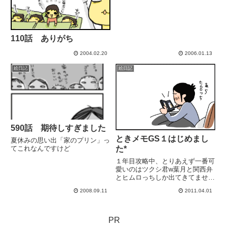
110話 ありがち
2004.02.20
2006.01.13
絵日記
絵日記
590話 期待しすぎました
ときメモGS１はじめまし
夏休みの思い出「家のプリン」っ
た*
てこれなんですけど
１年目攻略中、とりあえず一番可
愛いのはツクシ君w葉月と関西弁
とヒムロっちしか出てきてませ
ん。GS3理事長(今回登場はまだ)
2008.09.11
2011.04.01
が 私より年下だと知って軽くシ
ョックうけてます。初めては攻略
サイト見ないで楽しみますwww
ここんとこ女子力がダダ下がり...
PR