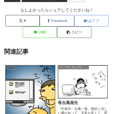
もしよかったらシェアしてくださいね！
X
Facebook
はてブ
LINE
コピー
関連記事
絵日記
4人の子供と鬼ばば母ちゃん
母台風発生
〈午前中〉台風一過、程好く涼し
い風があって、天気も良くて、窓