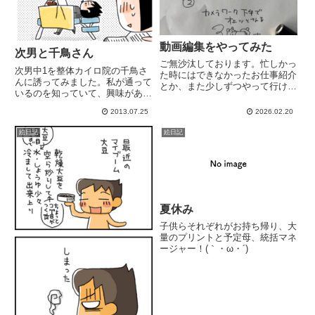
動画編集をやってみた
次男と千鳥さん
ご無沙汰しております。忙しかっ
次男中1を整体カイロ院の千鳥さ
た時にはできなかったお仕事紹介
んに誘ってみました。私が通って
とか、また少しずつやって行けた
いるのを知っていて、興味があっ
らいいなと思っています。お客様
たらしいww最初は無料の相談を
とその先のクライアント様にも喜
2013.07.25
2026.02.20
お願いし、その後も1度施術して
んでいただいたお声をいただい
いただきました。また来週お邪魔
て、大喜びの舞♪さて、確定申告
絵日記
絵日記
します。姿勢と自律神経が気にな
の季節ですね。ChatGPTに仕...
るところ。若いからでしょう
ね、...
夏休み
子供らそれぞれがお持ち帰り、大
量のプリントと予定母、統括マネ
ージャー！(｀・ω・´)ゞ