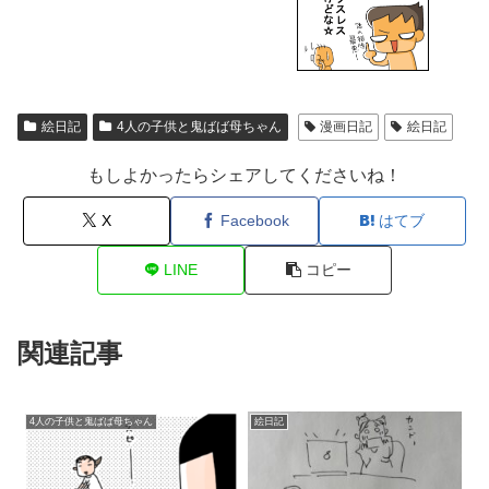
絵日記
4人の子供と鬼ばば母ちゃん
漫画日記
絵日記
もしよかったらシェアしてくださいね！
X
Facebook
はてブ
LINE
コピー
関連記事
4人の子供と鬼ばば母ちゃん
絵日記