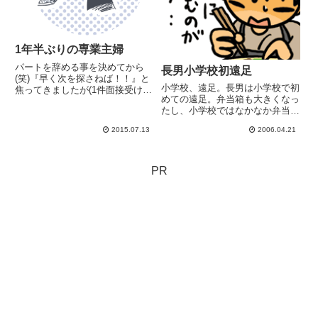
1年半ぶりの専業主婦
パートを辞める事を決めてから
長男小学校初遠足
(笑)『早く次を探さねば！！』と
小学校、遠足。長男は小学校で初
焦ってきましたが(1件面接受けて
めての遠足。弁当箱も大きくなっ
落ちたー！)その後 いろいろ
たし、小学校ではなかなか弁当の
考えまして、しばらく専業主婦で
機会が無いので、気合を入れて作
いる事に。〈いろいろ〉・長女高
2015.07.13
2006.04.21
る。自分が子供の頃、母が作って
3、次女次男中3の3人が受験
くれるお弁当は、周りの誰と比べ
生。・パートに出はじめたと同
てもキレイで美味しかった。子供
時...
にもそんなのを作ってあげた
PR
い....