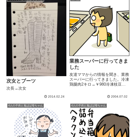
業務スーパーに行ってきま
した
友達ママからの情報を聞き、業務
スーパーに行ってきました。冷凍
次女とブーツ
鶏腿肉2キロ→￥980冷凍枝豆
次長→次女
500g→￥97冷凍里芋500g→￥78
すごーいっ！すごーいっ！安っ冷
2014.02.24
2004.07.02
凍アジフライ（コロモ付きで後は
揚げるだけとか、フライ、焼鳥と
4人の子供と鬼ばば母ちゃん
4人の子供と鬼ばば母ちゃん
か「こんなもんまで売...