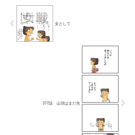
女として
377話 山頂はまだ先