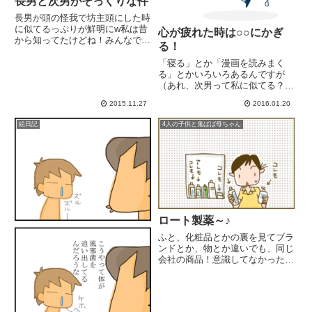
長男と次男がそっくりな件
長男が頭の怪我で坊主頭にした時
に似てるっぷりが鮮明にw私は昔
心が疲れた時は○○にかぎ
から知ってたけどね！みんなで布
る！
団を並べて寝てる頃には『布団か
ら顔だけ出てるの見たら、そっく
「寝る」とか「漫画を読みまく
りで間違えたw』とかベビーカー
る」とかいろいろあるんですが
に乗せてる頃には「双子なんです
（あれ、次男って私に似てる？）
よ」と言えば「兄弟なん～」と
その時の気分にしっくりくるもの
2015.11.27
2016.01.20
言...
で(≧∀≦)今回は「掃除」です。部
屋の掃除に模様替え！日頃気にな
絵日記
4人の子供と鬼ばば母ちゃん
っていたあそこやここを一心不乱
にキレイにする。気分も部屋も
ス...
ロート製薬～♪
ふと、化粧品とかの裏を見てブラ
ンドとか、物とか違いでも、同じ
会社の商品！意識してなかっただ
けに『ここの商品と相性いいのか
なぁ』とか、感心しちゃいまし
た。ハダラボシリーズからはじま
り、UVクリームまで！ビックリ