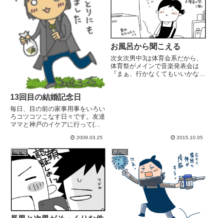
お風呂から聞こえる
次女次男中3は体育会系だから、
体育祭がメインで音楽発表会は
『まぁ、行かなくてもいいかな』
(本人たちも、いまいち来てほし
い感じじゃないし)って、思って
13回目の結婚記念日
いたのだけれど時々スマホで普段
聞かないクラッシックな音楽が流
毎日、目の前の家事用事をいろい
れてる。次女も次男も。なんだよ
ろコツコツこなす日々です。友達
ー...
ママと神戸のイケアに行って(ま
たもや)迷子になりかけたり今年
2009.03.25
2015.10.05
最後のPTA行事が尻すぼみで終わ
ったり。ツクシ採りにヒールのあ
絵日記
絵日記
る靴で行ってしまったり (1人で
ふらりと)翌日子供も一緒に...