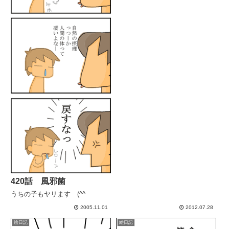
したー！！日々のちょっとした発
見...
420話 風邪菌
うちの子もヤリます (^^ゞ
2005.11.01
2012.07.28
絵日記
絵日記