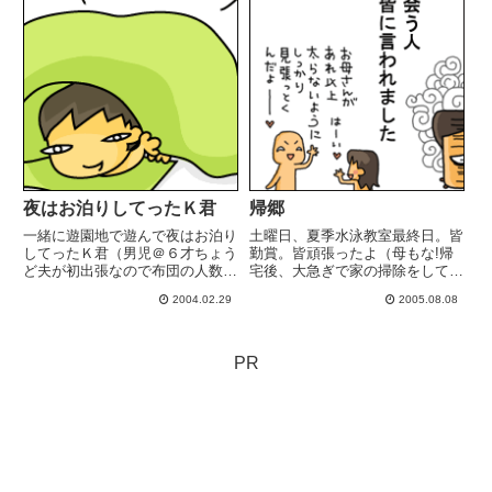
夜はお泊りしてったＫ君
帰郷
一緒に遊園地で遊んで夜はお泊り
土曜日、夏季水泳教室最終日。皆
してったＫ君（男児＠６才ちょう
勤賞。皆頑張ったよ（母もな!帰
ど夫が初出張なので布団の人数ピ
宅後、大急ぎで家の掃除をして
ッタリ。寝る前に散々言い聞かせ
（子供らも戦力になりだした
2004.02.29
2005.08.08
る「おばちゃんは朝はゆっくり寝
よ!）兵庫県の実家へ。（夫お留
てるから起すなよ☆」いゃ～、良
守番。夫の職場に"夏休み"の文字
い子達です。９時すぎまでビッチ
は無い。日曜日、両親と皆で四国
リ寝かせていただきました夫が
愛媛県の祖父母宅へ。叔母に散々
PR
い...
遊ん...