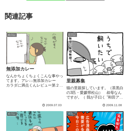
関連記事
絵日記
絵日記
無添加カレー
なんかちょくちょくこんな事やっ
里親募集
てます。アレ↓↓無添加カレー
カラダに満点くんレビュー第２
猫の里親探しています。（茶黒白
弾。先日、届いたばかりの 無添
の3匹・愛媛県松山） 叔母なん
加カレー カラダに満点くん冷凍
ですが。（ 我が子曰く ”和田アキ
されてます。いつでも簡単１人分
子” 似。 友ママ曰く ”水前寺清子”
カレー。便利。ルー大目が最近の
2009.07.03
2009.11.08
ｗ ）すでに 2匹の猫さんと 暮ら
好みなので、御飯は心持少なめ
してます。見捨てられなくって
に。...
絵日記
絵日記
拾ってきたそうな。仕事に介護
に.. さすが...