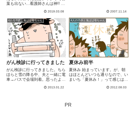
葉も出ない...看護師さんは神!! 気
づかいに心づかいにと素晴らし
2019.03.08
2007.11.14
い。内視鏡のところにいた看護師
さんは、昔うちの男子が整形外科
4人の子供と鬼ばば母ちゃん
4人の子供と鬼ばば母ちゃん
で散々お世話になったときのこと
を覚えてくださっていて(...
がん検診に行ってきました
夏休み前半
がん検診に行ってきました。ちら
夏休み 始まっています。が、朝
ほらと雪の降る中、夫と一緒に電
はほとんどいつも通りなので、い
車→バスで会場到着。思ったより
まいち「夏休み！」って感じはし
も人が少なく、さくさく進みまし
ません。(むしろいつもより早い
2013.01.22
2012.08.03
た。・受付→ 検便が1回しか採
くらいだ！)朝～昼で帰ってくる
れなかった夫は「1回じゃ参考程
長男中1(部活)、次女次男小6(プー
度の結果しか出ませんが」とか言
ル)朝～夕、長女中3。おにぎり持
われてた。→ 夫は腸の手術を
参。そうそう！次女が大...
PR
し...