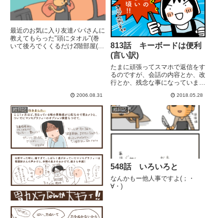
最近のお気に入り友達パパさんに
教えてもらった"頭にタオル"(巻
813話 キーボードは便利
いて後ろでくくるだけ2階部屋(す
ごく暑いυ )の掃除したり、玄関
(言い訳)
先で土いじりしてると、汗が噴出
たまに頑張ってスマホで返信をす
す。下を向くと眼鏡にポタポ
るのですが、会話の内容とか、改
タ....υこんな時にタオルを巻くと
行とか、残念な事になっていま
汗がタレてこなくてイイ...
す...最近は老眼も手伝って大変な
2006.08.31
2018.05.28
事に!!
絵日記
絵日記
548話 いろいろと
なんかもー他人事ですよ(；・
∀・)