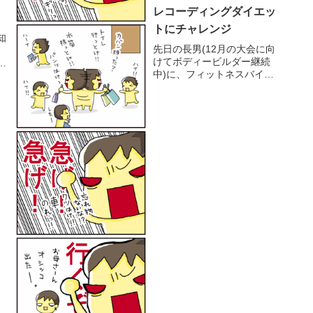
レコーディングダイエッ
トにチャレンジ
知
先日の長男(12月の大会に向
。
けてボディービルダー継続
男
中)に、フィットネスバイク
が
は毎日続いているし、見た目
で
スッキリしてきた気がするん
つ
だけど、体重が全く落ちない
し
悩みを相談してみた。1日の
つ
消費カロリー > 1日の摂取カ
ロリーこれで痩せる。いろい
ろ...