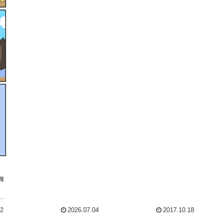
『わけ分からん...』が正直な
ように日付順に並べて置いて
感想( ´_ゝ｀)家計簿すらまと
います。6/27 近所のクリニ
もにつけられた事の無い私
ックで相談。市民病院を紹介
(『ちゃんとしなきゃ！』...
してもらう → 記事を読む7/...
舞
。
で
12
2026.07.04
2017.10.18
か