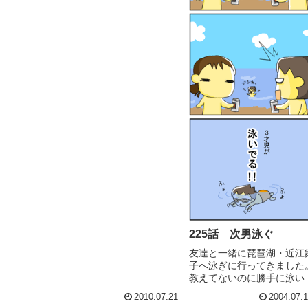
225話 次男泳ぐ
友達と一緒に琵琶湖・近江
子へ泳ぎに行ってきました
教えてないのに勝手に泳い
た!! ビックリしたー溺れて
2010.07.21
2004.07.
も、気付かないから。恐い