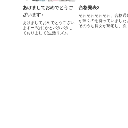
あけましておめでとうご
合格発表2
ざいます♪
そわそわそわそわ、合格通
が届くのを待っていました
あけましておめでとうござい
そのうち長女が帰宅し、次
ますー!!なにかとバタバタし
が帰宅し、次女が、長男
ておりまして(生活リズム直
以下同文バイクの音が玄関
すの難しいね！)すっかりご
すれば玄関をのぞき、おや
挨拶が遅れてしまい申し訳ご
を食べたり、なんやかんや
ざいません。今年もどうぞよ
ながら待つが... 届くのい
ろしくお願いいたします。マ
よー！？ま さ か！！嫌な
ツキヨコパート先の会社は お
予...
休みとかしっかりしている会
社...