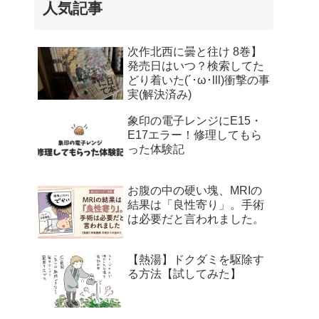
人気記事
次作北西に曇と往け 8巻】
発売日はいつ？検索してた
どり着いた(´･ω･lll)衝撃の事
実(解決済み)
象印の電子レンジにE15・
E17エラー！修理してもら
った体験記
お腹の中の硬い塊、MRIの
結果は「良性寄り」。手術
は必要だと言われました。
【熱湯】ドクダミを駆除す
る方法【試してみた】