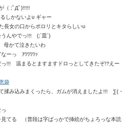
Дﾟ)!!!!!
るしかないよυ ギャー
た長女の口からポロリとキタらしいυ
でっ!!! (;`皿´)
。 母かて泣きたいわ
っ ｱﾜﾜﾜﾜｯ
!!! 温まるとますますドロっとしてきたぞ!?えー
恵袋
て揉み込みまくったら、ガムが消えましたよ!!! ∑(・
なっ
を見てる （普段は字ばっかで挿絵がちょろっな本読