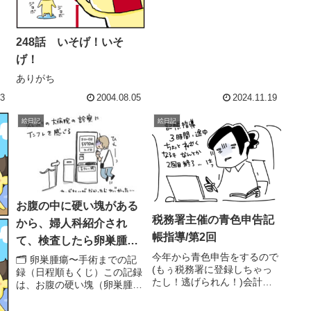
248話 いそげ！いそ
げ！
ありがち
13
2004.08.05
2024.11.19
絵日記
絵日記
お腹の中に硬い塊がある
税務署主催の青色申告記
から、婦人科紹介され
帳指導/第2回
て、検査したら卵巣腫瘍
今年から青色申告をするので
が見つかりました。
🗂 卵巣腫瘍〜手術までの記
(もぅ税務署に登録しちゃっ
録（日程順もくじ）この記録
たし！逃げられん！)会計ソ
は、お腹の硬い塊（卵巣腫
フトの使い方を学ぶべく記帳
瘍）が見つかってからのシリ
指導の2回目に行くものの、
ーズです。後から読みやすい