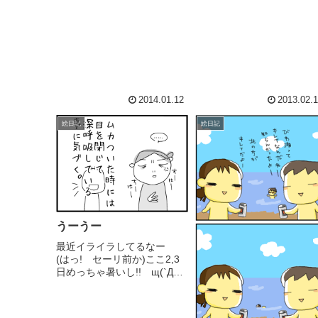
2014.01.12
2013.02.
絵日記
絵日記
うーうー
最近イライラしてるなー
(はっ! セーリ前か)ここ2,3
日めっちゃ暑いし!! щ(`Д
´щ)ｳｶﾞｰｯ