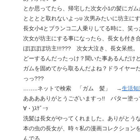
とか思ってたら、帰宅した次女小1の髪にガムが（ ;ﾟ
とととと取れないよっυ 次男みたいに坊主にす
長女小4とブランコ二人乗りしてる時に、笑っ
次女が坊主にする事になったら、長女も付き合うんや
ぼぼぼぼ坊主!!!??? 次女大泣き、長女呆然
どーするんだったっけ？聞いた事あるんだけどなー
ガムを固めてから取るんだよね？ドライヤーだっ
っっ???
……..ネットで検索 「ガム 髪」 →
生活知
あああありがとうございますっ!! バター塗っ
∀・)ｽｹﾞｰｯ
洗髪は長女がやってくれました。ありがとう
本の虫の長女が、時々私の漫画コレクション
んでる