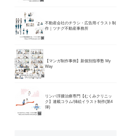
不動産会社のチラシ・広告用イラスト制
作｜ツナグ不動産事務所
【マンガ制作事例】新個別指導塾 My
Way
リンパ浮腫治療専門【むくみクリニッ
ク】連載コラム/挿絵イラスト制作(第4
弾)