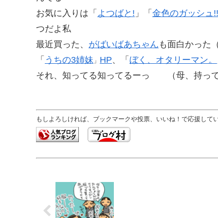
お気に入りは「
よつばと!
」「
金色のガッシュ!
つだよ私
最近買った、
がばいばあちゃん
も面白かった
「
うちの3姉妹
HP
、「
ぼく、オタリーマン。
」
それ、知ってる知ってるーっ （母、持っ
もしよろしければ、ブックマークや投票、いいね！で応援していた