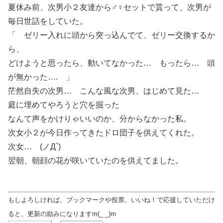
夏休み前、次男小２友達から♂♀セットで貰って、次男が
毎日世話をしていた。
「 ゼリー入れに頭から突っ込んでて、ゼリー交換するか
ら、
どけようと思ったら、動いてなかった… もったら… 頭
が無かった…. 」
茫然自失の次男… こんな風な次男、はじめて見た…
庭に埋めてやろうと穴を掘った
なんて声をかけりゃいいのか、分からなかった私。
次女小２が今日作ってきたドロ団子を供えてくれた。
次女… (ノД`)
翌朝、朝顔の花が咲いていたのを供えてました。
もしよろしければ、ブックマークや投票、いいね！で応援していただけ
ると、更新の励みになりますm(_ _)m