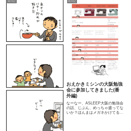
絵日記
絵日記
常生活。長女が被服関係の学部を
└)奥さんも笑ったよ。ごめ...
専攻し、服飾関係の...
おえかきミシンの大阪勉強
会に参加してきました(番
外編)
なーなー、ASLEEP大阪の勉強会
の話、じぶん、めっちゃ盛ってな
いか？ほんまはメガネかけてる
し、もっと横幅広いしwwwあ
あ！盛ってるよ！(山盛り)イラス
ト描いて記事書く本人の特権じゃ