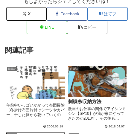
もしよかったらシェアしてくださいね！
X
Facebook
はてブ
LINE
コピー
関連記事
絵日記
絵日記
刺繍糸収納方法
午前中いっぱいかかって布団掃除
漫画のお仕事の関係でアイシンミ
（冬掛け布団片付けシーツやカバ
シン【SP10】が我が家にやって
ー、干した側から乾いていくのが
きたのが2010年、その後も
楽しい。夫が仕事首になってるん
【SP20】【SuperJeans】
じゃないかと心配で夫にメールし
2006.06.19
2018.04.07
【OEKAKI50】を体験させてもら
た。なってなかった。よかった。
いました。ミシンと距離の近い日
いっぱい笑われたらしい └(ﾟ∀ﾟ