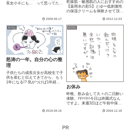
乾燥肌・敏感肌の人におすすめの
長女小６にも... って思ってたけ
【薬用水の彩S】とゆー低刺激性
ど無理だな。 性描写多すぎ。昨
の保湿クリームを体験させて頂き
日、今まで経験した事がないほど
ました♪「発売以来、累計で500
の肩こりきました。最初は肩こり
2009.06.17
2012.12.03
万個以上を売り上げ、購入者の
だって、気がつかなかったんです
80.9％以上がリピーター！」リピ
よ頭痛に目まいがひどくて、.....
絵日記
絵日記
ーター率の高さがすごい！！これ
は是非、お試しさせて頂きた...
怒涛の一年。自分の心の整
理
子供たちの成長次女が高校生で子
供を産むと伝えてきてから、もう
1年になる!? 気がつけば1年経っ
お休み
ていた。1年前(それ以前から)と
比べると、今はなんて穏やかな
昨晩、飲み会して久々の二日酔い
日々...(ストレスからくる喉の違
体験。ｱﾀﾏｲﾀｲ今日は終園式なん
和感は継続中ですが)長女は就職
ですよ。来週3日ほど午前中保育
も決まり、最後の大学生...
がありますが。4人揃ってゲホゲ
2019.06.16
2004.12.18
ホやってるんでお休みさせまし
た。風邪かなー決して私の怠慢じ
ゃなくって、あくまでも子供の調
子を考慮してですよ。夫がプレ...
PR