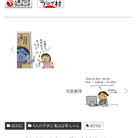
写真整理
絵日記
4人の子供と鬼ばば母ちゃん
絵日記