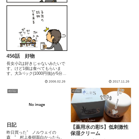
ん！！（ ひどい... ）---------------
-...
456話 好物
長女小2は好きじゃないみたいで
す。けど1個は食べてもらいま
す。大3パック(1000円強)が5分で
なくなりますυ
2006.02.26
2017.11.26
絵日記
絵日記
日記
【薬用水の彩S】低刺激性
昨日買った” ノルウェイの
保湿クリーム
森 ” 村上春樹面白かったら、