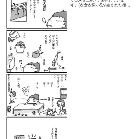
くCD-Rに焼いて保存していま
す。(次女次男小5が生まれた後、
デジカメデビュー！もぅ11年
前！？)1枚のCD-Rがいっぱいに
なったら、何枚か印刷して、ファ
イルに入れて、次のCD-Rへ。現
在21枚目。データで保存...