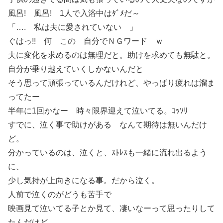
風呂! 風呂! 1人で入浴中はﾀﾞﾒだ～
「…. 私は夫に愛されていない 」
ぐはっ!! 何 この 自分でＮＧワード ｗ
夫に変化を求めるのは無理だと。助けを求めても無駄と。
自分が乗り越えていくしかないんだと
そう思って頑張っているんだけれど、やっぱり疲れは溜ま
ってたー
半年に1回かなー 時々限界迎えて泣いてる。ｺｯｿﾘ
すでに、泣く事で助けがある なんて期待は無いんだけ
ど。
分かっているのは、泣くと、ｽﾄﾚｽも一緒に流れ出るよう
に、
少し気持が上向きになる事。だから泣く。
人前で泣くのがどうも苦手で
映画見て泣いてる子とか見て、凄いなーって思ったりして
たんだけど