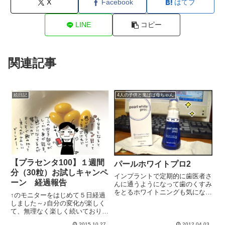
X
Facebook
はてブ
LINE
コピー
関連記事
絵日記
4人の子供と鬼ばば母ちゃん
【プラセンタ100】１週間
パールホワイトプロ2
分（30粒）お試しキャンペ
インプラントで定期的に歯医者さ
ーン 経過報告
んに通うようになって歯のくすみ
をとるホワイトニングも気になっ
↑のモニターをはじめて５日経過
ていました。最近は自宅でできる
しました～♪自分の変化が楽しく
ホワイトニングケアもあるとか、
て、無理なく楽しく続いておりま
聞いてはいたのですが。今回、そ
す。やっぱりね！いくつになって
んな商品のお試し企画に参加させ
2015.10.27
2012.04.03