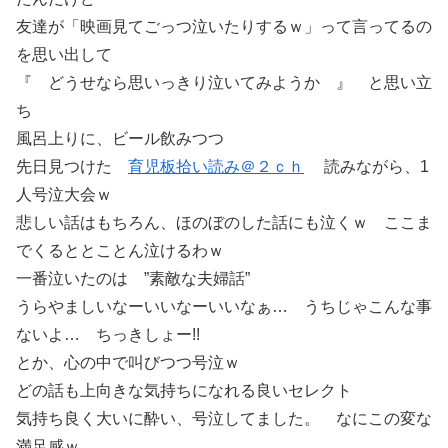
友達が「映画見てごっつ泣いたりするｗ」って言ってるの
を思い出して
『 どうせなら思いっきり泣いてみようか 』 と思い立
ち
風呂上りに、ビール飲みつつ
先日見つけた
育児板拾い読み＠２ｃｈ
読みながら、1
人号泣大会ｗ
悲しい話はもちろん、ほのぼのした話にも泣くｗ ここま
でくるととことん泣けるわｗ
一番泣いたのは ”素敵な夫婦話”
うらやましいなーいいなーいいなぁ… うちじゃこんな事
ないよ… ちっきしょー!!
とか、心の中で叫びつつ号泣ｗ
どの話も上向きな気持ちになれる良いセレクト
気持ち良く大いに酔い、号泣してました。 なにこの変な
満足感ｗ