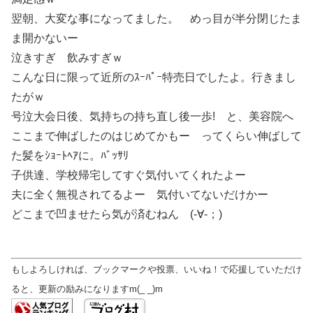
翌朝、大変な事になってました。 めっ目が半分閉じたま
ま開かないー
泣きすぎ 飲みすぎｗ
こんな日に限って近所のｽｰﾊﾟｰ特売日でしたよ。行きまし
たがｗ
号泣大会日後、気持ちの持ち直し後一歩! と、美容院へ
ここまで伸ばしたのはじめてかもー ってくらい伸ばして
た髪をｼｮｰﾄﾍｱに。ﾊﾞｯｻﾘ
子供達、学校帰宅してすぐ気付いてくれたよー
夫に全く無視されてるよー 気付いてないだけかー
どこまで凹ませたら気が済むねん (-∀-；)
もしよろしければ、ブックマークや投票、いいね！で応援していただけ
ると、更新の励みになりますm(_ _)m