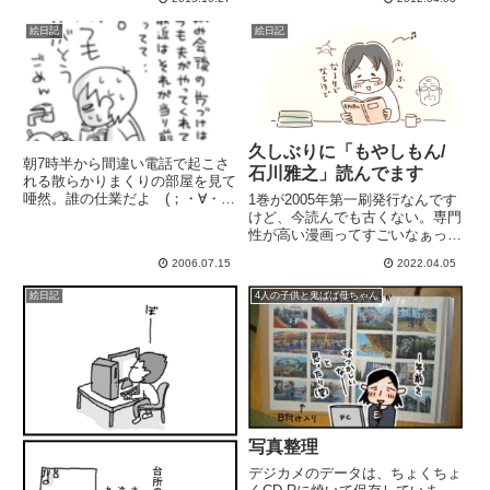
もキレイでいたいのよ～～！！
て頂けることに(*'∀'*)♪...
「年相応でいいや～」と思っては
絵日記
絵日記
いるものの、子供の運動会とか参
観とか行くと、キレーなお母さん
が...
久しぶりに「もやしもん/
朝7時半から間違い電話で起こさ
石川雅之」読んでます
れる散らかりまくりの部屋を見て
唖然。誰の仕業だよ (；・∀・)
1巻が2005年第一刷発行なんです
自分だついでに子供らと大掃除し
けど、今読んでも古くない。専門
てました
性が高い漫画ってすごいなぁって
思います。セクハラは今の感覚だ
2006.07.15
2022.04.05
と犯罪レベルですが(UFO研究
会!)2022年の今読んでもやっぱり
絵日記
4人の子供と鬼ばば母ちゃん
面白いし、細菌、ウイルスつなが
りですよ。パンデミッ...
写真整理
デジカメのデータは、ちょくちょ