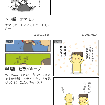
５６話 ナマモノ
ナマ（ケ）モノ？そんな日もある
さー
2003.12.16
2012.01.26
絵日記
絵日記
641話 ピラメキーノ
め...めんどくさい 言ったらダメ
ですか参照 ピラメキたいそう気
がつけば、次女小3もマスターし
てましたｗ（2人でTVの前で踊っ
てます ...なかなかうまい）今日
は、次女次男が、それぞれの友達
を呼んで、家で遊んでいます。総
勢8名。 2階から(...