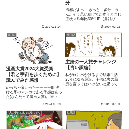
分
風邪だよっ....きっと、多分、う
ん...そう思い続けてた昨年と同じ
症状＜昨年比30%UP【鼻詰り】
呼吸が苦しい口を開けてしか眠れ
2007.11.14
2004.03.02
なくなってます。口呼吸。これは
もう腹をくくるしかないですか
絵日記
絵日記
主婦の一人旅チャレンジ
【言い訳編】
漫画大賞2024大賞受賞
【君と宇宙を歩くために】
私が旅に出かけるまで結婚生活
23年になる最近、子供に夫の愚
読んでみた感想
痴を言ってはいけないと思ってい
めっちゃ良かったーーーー!!!!泣
ても止められない。夫が週休2日
ける系のマンガである予感はあっ
しっかりとるようになって加速し
た(なんたって漫画大賞)。届いた
た。ああ...これが噂の夫原病。長
のはリフォーム作業で大工さんの
期休みには友達と旅行に出かける
2024.06.13
2018.07.03
出入りがある日、読まなくてよか
長女の旅行の写真を見せてもら...
った！怪しい人認定されるところ
4人の子供と鬼ばば母ちゃん
絵日記
だった🥹頑張ってるのにどうしよ
うもなく生き辛いとかやる...