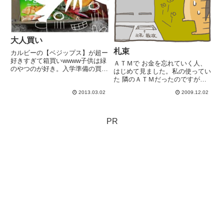
大人買い
札束
カルビーの【ベジップス】が超ー
好きすぎて箱買いwwww子供は緑
ＡＴＭで お金を忘れていく人、
のやつのが好き。入学準備の買出
はじめて見ました。私の使ってい
し行くぞ～！(*'∀'*)ﾉ
た 隣のＡＴＭだったのですが、
あまりにピーピーいってるので
2013.03.02
2009.12.02
のぞいてみたら （ ;ﾟДﾟ)ｱﾜﾜﾜﾜド
アを出られた直後だったので、す
ぐ 声かけれましたがびっくりし
た (≧∀≦)--...
PR