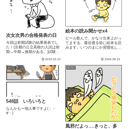
絵本の読み聞かせx4
次女次男の合格発表の日
ビール飲んで、かなり出来上がっ
今回は前期試験の結果発表でし
てまする。最近寝る前に絵本を読
た！(京都の公立高校の入試は前
みます。いつのまにか習慣化しつ
期→中期→後期がある。)試験内
つあります。ハメられた。「1人
容から、次男に一番チャンスがあ
1冊」って言ってるんですよ。1
2016.02.22
2004.09.23
るのは前期！っつーか、次男、前
人1冊...計4冊呼吸困難に陥りかけ
期 し か チャンスが無いといって
ました。
絵日記
絵日記
も過言ではない！次女は、まぁ大
丈夫。前期は競争率は高いけれ...
548話 いろいろと
なんかもー他人事ですよ(；・
∀・)
風邪だよっ….きっと、多