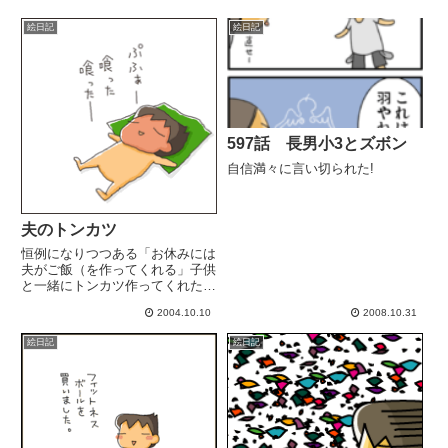
絵日記
絵日記
597話 長男小3とズボン
自信満々に言い切られた!
夫のトンカツ
恒例になりつつある「お休みには
夫がご飯（を作ってくれる」子供
と一緒にトンカツ作ってくれた
よ。ｳﾏｳﾏﾋﾞｰﾙｺﾞｸｺﾞｸｺﾞｸ子供ら
2004.10.10
2008.10.31
も随分食べる様になってきたな
ぁ。これから食費がどんどん上が
絵日記
絵日記
っていくんだね。どひゃー。ま、
それもまた楽しいか。...