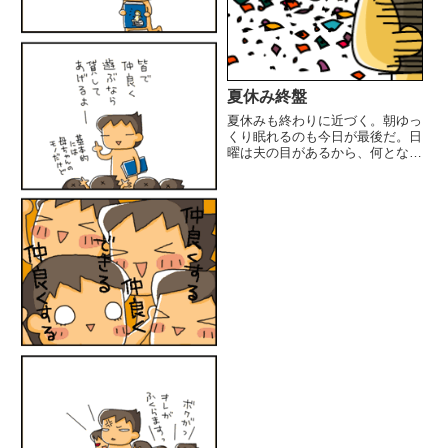
夏休み終盤
夏休みも終わりに近づく。朝ゆっ
くり眠れるのも今日が最後だ。日
曜は夫の目があるから、何となく
寝辛いんだよ。昨晩飲みすぎた
し、今日は寝ていたいんだよ。な
のにきっちり起しにくる娘。寝せ
てくれよ。いや、まぁ、腹は減る
よな。うん。分かった。「あ
ー.....