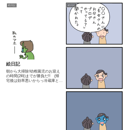
行く一瞬で2カ所も刺された！)...
は荒川弘さんの漫画が何冊も並ん
絵日記
絵日記
でいます。『銀の匙』からのファ
ンです。それで最近、荒...
絵日記
朝から大掃除!幼稚園児のお迎え
の時間(2時)までが勝負だ!! (帰
宅後は効率悪いからっ冷蔵庫と
PC部屋、壁と棚と神棚も。ｺﾞｼ
ｺﾞｼｺﾞｼ子供らのお迎え後は、レ
ンジ周りと換気扇。ｺﾞｼｺﾞｼｺﾞｼつ
いついー激落ち洗剤使用なのに、
素手でやって...