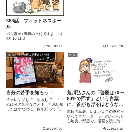
363話 フィットネスボー
ル
ボツ漫画↓当時の日付ですよ。ﾄｵ
ｲﾒh16.11.3
2005.05.11
2004.08.28
絵日記
絵日記
荒川弘さんの「普段は70〜
自分の苦手を知ろう！
80%で回す」という言葉
チャレンジして、失敗して、「こ
に、首がもげるほどうなず
れは私の苦手なこと！」と思い知
ったはずなのに、数年経って「も
いた話
連日の猛暑。いよいよこの季節が
しかしたらできるかも」と、再チ
やってきた…クーラーのかかった
ャレンジしてしまう。そして絶賛
心地良い部屋で、漫画を読む時間
★後悔中＿|￣|○夏の蒸し暑さ
は至福です(*´∀`*)荒川弘さんの最
と、蚊(コンポストにゴミ捨てに
2025.07.09
2026.07.18
新刊を買いました。うちの本棚に