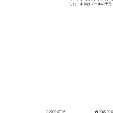
いつでも簡単１人分カレー。
した。本当はプールの予定
便利。ルー大目が最近の好み
ったのですが、トビヒ疑い
なので、御飯は心持少なめ
ループなので、プールは無
に。...
し。プールは物凄い人出で
まさに”芋洗い”状態!!「プ
行かなくてよかったよーア
ハハ」軽く負け惜しみ。ま
ひ...
2009.07.03
2005.09.