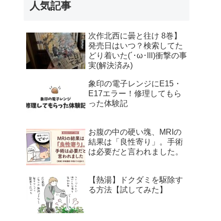
人気記事
次作北西に曇と往け 8巻】
発売日はいつ？検索してた
どり着いた(´･ω･lll)衝撃の事
実(解決済み)
象印の電子レンジにE15・
E17エラー！修理してもら
った体験記
お腹の中の硬い塊、MRIの
結果は「良性寄り」。手術
は必要だと言われました。
【熱湯】ドクダミを駆除す
る方法【試してみた】