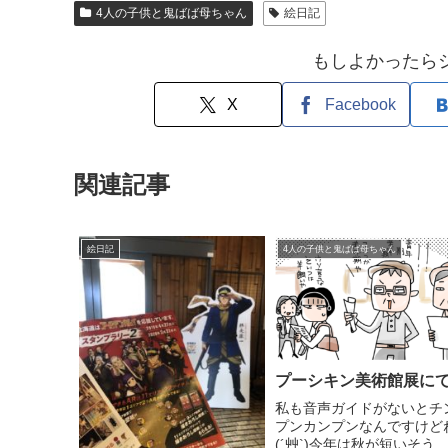
4人の子供と鬼ばば母ちゃん
絵日記
もしよかったら
X
Facebook
関連記事
絵日記
4人の子供と鬼ばば母ちゃん
プーシキン美術館展に
私も音声ガイドがないとチ
プンカンプンなんですけど
(´艸`)今年は秋が短いそう