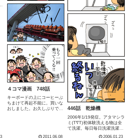
だ
グ
、
ール
ハ
だ
４コマ漫画 748話
キーボードの上にコーヒーぶ
ちまけて再起不能に。買いな
446話 乾燥機
おしました。お久しぶりで
す。小中学校の代休を利用し
2006年1/19発症。アタマシラ
て行ってきました＜ナガシマ
ミ(T∇T)初体験洗える物は全
スパーランド/三重県４回連続
て洗濯。毎日毎日洗濯洗濯洗
乗ってました。ぐるーっと他
濯洗濯こんな時に限って雪が
のも乗ってまた乗りに来
03
2011.06.08
2006.01.23