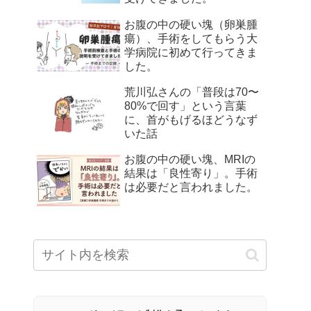
お腹の中の硬い塊（卵巣腫
瘍）、手術をしてもらう大
学病院に初めて行ってきま
した。
荒川弘さんの「普段は70〜
80%で回す」という言葉
に、首がもげるほどうなず
いた話
お腹の中の硬い塊、MRIの
結果は「良性寄り」。手術
は必要だと言われました。