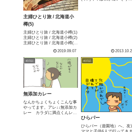
すね。冬の準備はじめまし
た。今日は加湿器を出しま
た(*^^*)
主婦ひとり旅 / 北海道小
樽(5)
主婦ひとり旅 / 北海道小樽(1)
主婦ひとり旅 / 北海道小樽(2)
主婦ひとり旅 / 北海道小樽(3)
主婦ひとり旅 / 北海道小樽(4)
2019.09.07
2013.10.
主婦ひとり旅 / 北海道小樽
(5)←今ここ主婦ひとり旅 / 北
絵日記
絵日記
海道小樽(6)4日目 / 小樽北海
道旅で1...
無添加カレー
なんかちょくちょくこんな事
やってます。アレ↓↓無添加カ
レー カラダに満点くんレビ
ひらパー
ュー第２弾。先日、届いたば
かりの 無添加カレー カラダ
ひらパー（遊園地）へ、友
に満点くん冷凍されてます。
ママと子供6人で行ってき