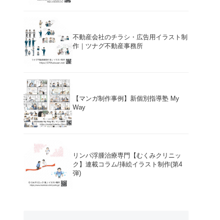
不動産会社のチラシ・広告用イラスト制
作｜ツナグ不動産事務所
【マンガ制作事例】新個別指導塾 My
Way
リンパ浮腫治療専門【むくみクリニッ
ク】連載コラム/挿絵イラスト制作(第4
弾)