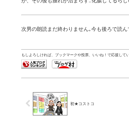
が、その後も腫れが治まらず..化膿してるらし
次男の朗読まだ終わりません｡今も後ろで読んで
もしよろしければ、ブックマークや投票、いいね！で応援していた
初★コストコ