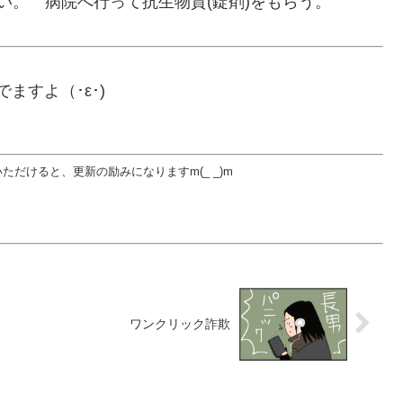
い。 病院へ行って抗生物質(錠剤)をもらう。
ますよ（･ε･)
だけると、更新の励みになりますm(_ _)m
ワンクリック詐欺