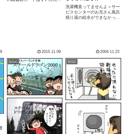
に作っていたのですが今回初
洗濯機直ってませんよ＜サー
し
めて自分用のカードを作って
ビスセンターのお兄さん風呂
みました。ネットを使えば沢
残り湯の給水ができなかった
山ある京都市内の図書館から
だけで普通の洗濯は普通にで
の取寄せ予約もできるし検索
きてた洗濯機が、壊れてます
も簡単！(私好みのコミック
よ。満水になっても延々と給
エッセイ...
水してますよ。脱水もしませ
んよ。エラー表示がピーピー
ピー鳴ってますよ。サービス
29
2015.11.09
2004.11.23
センタ...
絵日記
絵日記
達
ま