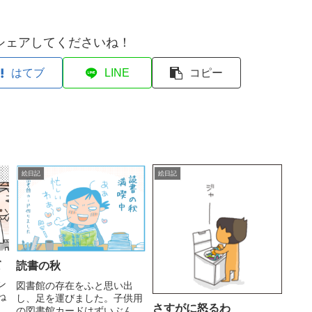
シェアしてくださいね！
はてブ
LINE
コピー
絵日記
絵日記
て
読書の秋
ン
図書館の存在をふと思い出
ね
し、足を運びました。子供用
さすがに怒るわ
で
の図書館カードはずいぶん前