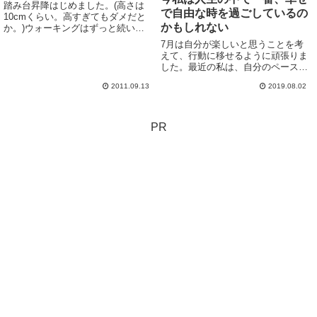
踏み台昇降はじめました。(高さは
で自由な時を過ごしているの
10cmくらい。高すぎてもダメだと
かもしれない
か。)ウォーキングはずっと続いて
いるんだけど.. なんで減らないか
7月は自分が楽しいと思うことを考
なー!?最近、おからを炊いたのにハ
えて、行動に移せるように頑張りま
マってて、毎日ウ●コすげー！面白
した。最近の私は、自分のペースで
いほどに！！すべてが面倒になっ
仕事をしながら、自分のペースで家
て、どーでも...
2011.09.13
2019.08.02
事をしつつ、コーヒーを飲んだり、
本を読んだりする時間が作れる。自
分のために買いたい物を考えること
ができる。とこと...
PR