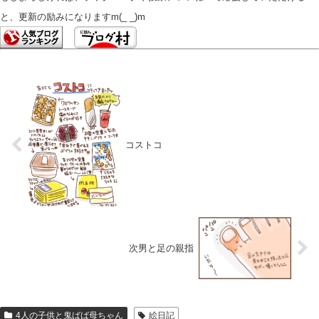
と、更新の励みになりますm(_ _)m
コストコ
次男と足の親指
4人の子供と鬼ばば母ちゃん
絵日記