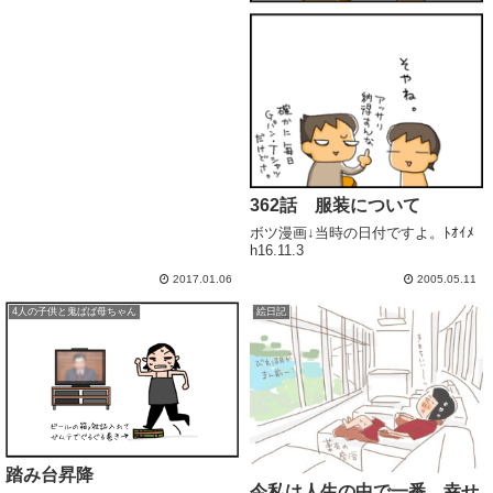
362話 服装について
ボツ漫画↓当時の日付ですよ。ﾄｵｲﾒ
h16.11.3
2017.01.06
2005.05.11
4人の子供と鬼ばば母ちゃん
絵日記
踏み台昇降
今私は人生の中で一番、幸せ