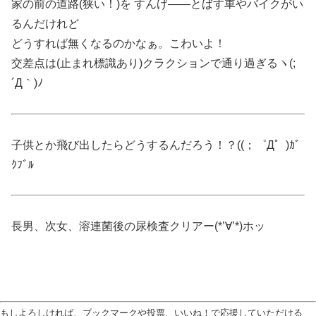
家の前の道路(狭い！)を すんげ――とばす車やバイクがい
るんだけれど
どうすれば無くなるのかなぁ。こわいよ！
交差点は(止まれ標識あり)クラクションで通り過ぎるヽ(;
´Д｀)ﾉ
子供とか飛び出したらどうするんだろう！？((；゜Д゜)ｶﾞ
ｸﾌﾞﾙ
長男、次女、溶連菌後の尿検査クリアー(*’∀’*)ホッ
もしよろしければ、ブックマークや投票、いいね！で応援していただける