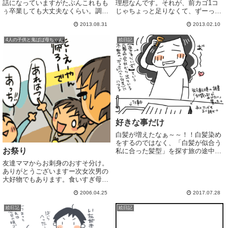
話になっていますがたぶんこれもも
理想なんです。それが、前カゴ1コ
ぅ卒業しても大丈夫なくらい。調子
じゃちょっと足りなくて、ずーっと
いいです心地の良さに私のワガママ
気になっていた自転車用のゴム紐買
2013.08.31
2013.02.10
で無理やり通わせてもらってます
ってみました！段ボール箱はどこの
(*'∀'*)ゞ骨盤矯正してもらったりし
お店も置いてくれてますしね！ゴム
4人の子供と鬼ばば母ちゃん
絵日記
ています。夏休みのおかげでクタク
紐は100円くらいだったんですが、
タになって...
くるくる巻け...
好きな事だけ
白髪が増えたなぁ～～！！白髪染め
をするのではなく、「白髪が似合う
お祭り
私に合った髪型」を探す旅の途中。
長女からは「白髪の量がもっと増え
友達ママからお刺身のおすそ分け。
るまでは染めた方が良いんじゃな
ありがとうございますー次女次男の
い？染めつつ白髪の量が増えるのを
大好物でもあります。食いすぎ母か
待つ感じで。」とアドバイスをもら
ら宅急便で差し入れが。地物の魚に
い、悩み中(*'∀...
2006.04.25
2017.07.28
大量の食料品。..........ああ、人の情
けが身に沁みる （忙しすぎて買い
絵日記
絵日記
物に行けてません近所でお祭りで
す。...