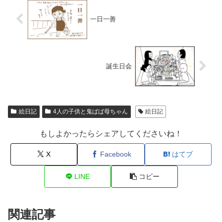
一日一善
誕生日会
絵日記
4人の子供と鬼ばば母ちゃん
絵日記
もしよかったらシェアしてくださいね！
X
Facebook
はてブ
LINE
コピー
関連記事