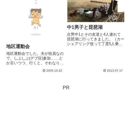
中1男子と琵琶湖
次男中1とその友達と4人連れて
琵琶湖に行ってきました。（カー
シェアリング使って丁度5人乗り
地区運動会
♪）中1男子（ヤンチャな次男の
イメージ）ｘ4人って面倒見切れ
地区運動会でした。夫が役員なの
るかなーーって、少々不安だった
で、しぶしぶ(デブ症)参加.......と
のですが友ママからも友人中1男
か言いつつ、行くと、それなりに
子からも「次男君が1番凄いか
楽しんでる自分(；・∀・)子供ら
2005.10.02
2013.07.17
ら...
は大喜びですよ。近所には面倒見
の良いお姉ちゃんとか多くて、つ
も遊んでもらってる4人。ありが
たい。ありがたい...
PR