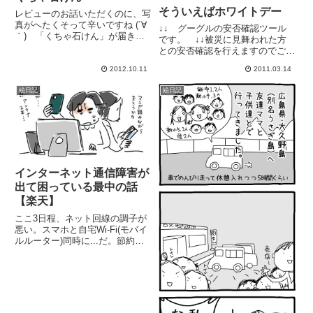
そういえばホワイトデー
レビューのお話いただくのに、写
真がへたくそって辛いですね (´∀
↓↓ グーグルの安否確認ツール
｀)ゞ「くちゃ石けん」が届きま
です。 ↓↓ 被災に見舞われた方
した♪ トロピカルなデザインで
との安否確認を行えますのでご活
かわいいんですよー中身はこんな
用ください。-----------------------------
感じ。水色というのか.. キレー
2012.10.11
2011.03.14
------------------------長男、６時間か
な色です琉球泥灰岩(くちゃ)が古
けてクッキー作り...
絵日記
絵日記
い角質と毛穴の老廃物を...
インターネット通信障害が
出て困っている最中の話
【楽天】
ここ3日程、ネット回線の調子が
悪い。スマホと自宅Wi-Fi(モバイ
ルルーター)同時に...だ。節約す
るのにスマホもWi-Fiも楽天一本
にまとめたツケが盛大にきてい
る。失敗した感がいよいよ濃く感
じられる...(節約の記事↓)こんな
に繋がらない...