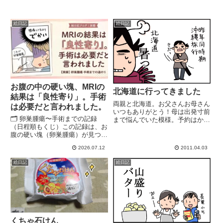
絵日記
絵日記
お腹の中の硬い塊、MRIの
北海道に行ってきました
結果は「良性寄り」。手術
両親と北海道。お父さんお母さん
は必要だと言われました。
いつもありがとう！母は出発寸前
🗂 卵巣腫瘍〜手術までの記録
まで悩んでいた模様。予約はかな
（日程順もくじ）この記録は、お
り前に入れてたから..自粛すべき
腹の硬い塊（卵巣腫瘍）が見つか
所はそうすべきだけれど、動ける
ってからのシリーズです。後から
人まで動かなくなって経済止まっ
2026.07.12
2011.04.03
読みやすいように日付順に並べて
ちゃうのも問題でしょ？と。１日
置いています。6/27 近所のクリ
目 神戸空港→新千歳空港→登...
絵日記
絵日記
ニックで相談。市民病院を紹介し
てもらう → 記事を読む7/...
くちゃ石けん