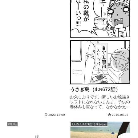
うさぎ島（4ｺﾏ672話）
お久しぶりです。新しいお絵描き
ソフトになれないまんま、子供の
春休みも重なって、なかなか更新
できなくて.. いつも見にきてく
2023.12.09
2010.04.03
れた人!ありがとーごめんねー(ノ
Д`)さて、家用玄関スリッパ（大
絵日記
4人の子供と鬼ばば母ちゃん
人Ｍサイズ）で旅行に来た次女...
いやいやいやいや、ど...