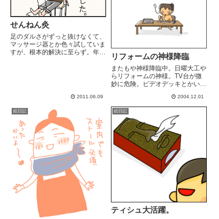
せんねん灸
足のダルさがずっと抜けなくて、
マッサージ器とか色々試していま
すが、根本的解決に至らず。年な
リフォームの神様降臨
のか。仕方ないか。お灸の後、冷
え性の足がほんのり温かいので効
またもや神様降臨中。日曜大工や
いてる!? かな。続けてみます。
らリフォームの神様。TV台が微
７０個入りやし、頑張るわ(;ﾟДﾟ)
妙に危険。ビデオデッキとかいっ
針治療も気になってるん...
ぱい上に積んでる。地震とか来る
2011.06.09
2004.12.01
とﾔﾊﾞｲ。前々から、これを作り
たいと思ってたんだが考えてると
絵日記
絵日記
段々あれもこれもしたくなってき
た。机を解体してTV台にする...
ティシュ大活躍。