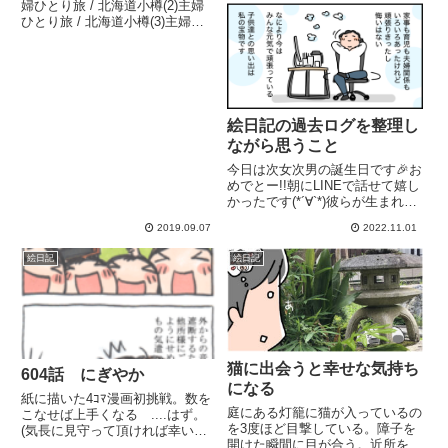
婦ひとり旅 / 北海道小樽(2)主婦
ひとり旅 / 北海道小樽(3)主婦ひ
とり旅 / 北海道小樽(4)主婦ひと
り旅 / 北海道小樽(5)←今ここ主
婦ひとり旅 / 北海道小樽(6)4日目
/ 小樽北海道旅で1...
絵日記の過去ログを整理し
ながら思うこと
今日は次女次男の誕生日です🎉お
めでとー!!朝にLINEで話せて嬉し
かったです(*´∀`*)彼らが生まれた
22年前には想像もしなかった未
2019.09.07
2022.11.01
来を生きていますが、それもまた
楽しく幸せなこと✨
絵日記
絵日記
猫に出会うと幸せな気持ち
604話 にぎやか
になる
紙に描いた4ｺﾏ漫画初挑戦。数を
庭にある灯籠に猫が入っているの
こなせば上手くなる ....はず。
を3度ほど目撃している。障子を
(気長に見守って頂ければ幸いで
開けた瞬間に目が合う。近所を散
すυ )