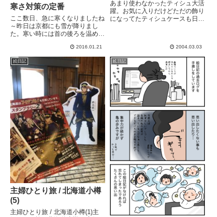
あまり使わなかったティシュ大活
寒さ対策の定番
躍。お気に入りだけどただの飾り
ここ数日、急に寒くなりましたね
になってたティシュケースも日の
～昨日は京都にも雪が降りまし
目を見る。シュールな感じがお茶
た。寒い時には首の後ろを温める
目で可愛いモアイケース。素敵な
といいと聞いてやっています。
ケースから排出されるティシュ
2016.01.21
2004.03.03
が、やっぱり鼻下が痛くなる。特
売ティシュ専門だったがなぜ高級
絵日記
絵日記
テ...
主婦ひとり旅 / 北海道小樽
(5)
主婦ひとり旅 / 北海道小樽(1)主