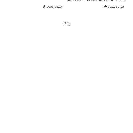
歩していてもたまに猫がいる。ど
2009.01.14
2021.10.13
ちらが先に目を逸らすか的な勝負
みたいになって楽しい。大きな声
を出したり、テンション高く近づ
くと嫌われると、叔母の家の猫
PR
さ...