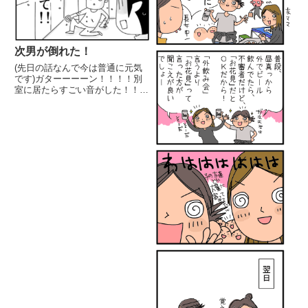
次男が倒れた！
(先日の話なんで今は普通に元気
です)ガターーーーン！！！！別
室に居たらすごい音がした！！何
事かと思ったら晩御飯後の食器洗
いをしてくれてた次男中3が倒れ
ている！泡をまき散らして！本人
も何が起こったのか分からない様
子でボーっとしてる！何があっ
た...