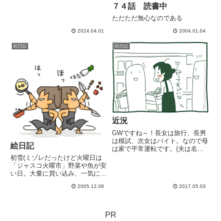
７４話 読書中
ただただ無心なのである
2024.04.01
2004.01.04
絵日記
絵日記
近況
GWですね～！長女は旅行、長男
は模試、次女はバイト。なので母
絵日記
は家で平常運転です。(夫は名古
屋にサンガの試合観戦へ)さてさ
初雪(ミゾレだったけど火曜日は
て、次男が一人暮らしをはじめて
「ジャスコ火曜市」野菜や魚が安
2週間になります。職場の社長の
い日。大量に買い込み、一気に調
御厚意で最初に入った部屋は、1
理。鯛の刺身、兜煮、ブリ大根、
2005.12.06
2017.05.03
週間経たぬ間に友達が部屋で騒
豚の角煮、里芋煮物、大根と揚げ
い...
の煮物微塵切りにした野菜を炒め
てハンバーグの下準備に、ビーフ
シチューゴボウのキンピラ、牛
PR
肉...