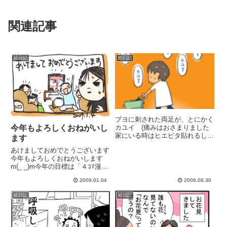
関連記事
絵日記
絵日記
ブヨに刺された両足が、とにかく
カユイ (痛みはおさまりました
今年もよろしくおねがいし
家にいる時はヒエピタ貼れるし、
ます
なんとか..(冷やすと痒みがマシに
あけましておめでとうございます
なる外出時が辛いーしかし買い物
今年もよろしくおねがいします
だけは行かねば (こんな時にか
m(_ _)m今年の目標は「４ｺﾏ漫画
ぎって米が切れる子供を寝かせ
を更新しまくる」です。せめて週
て、夫帰宅後買出しへ行ってき...
2009.01.04
2006.08.30
一は頑張りたい。日常生活の目標
は「痩せる」です。毎年言ってる
絵日記
絵日記
気がします。万年ダイエッター今
年の正月は親子６人そろっ...