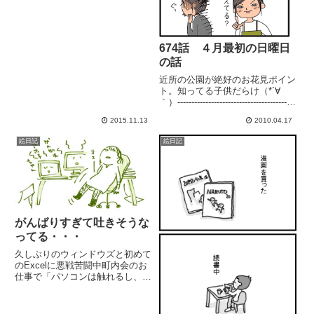
674話 ４月最初の日曜日
の話
近所の公園が絶好のお花見ポイン
ト。知ってる子供だらけ（*´∀
｀）------------------------------------------
---------------夫、４９歳の誕生日で
2015.11.13
2010.04.17
した。
絵日記
絵日記
がんばりすぎて吐きそうな
ってる・・・
久しぶりのウィンドウズと初めて
のExcelに悪戦苦闘中町内会のお
仕事で「パソコンは触れるし、ま
ぁ何とかなるだろう」 軽い気持
ちで引き受けたの。今現在大変後
悔しています😱私の場合、2？年