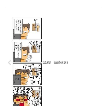
373話 喧嘩勃発1