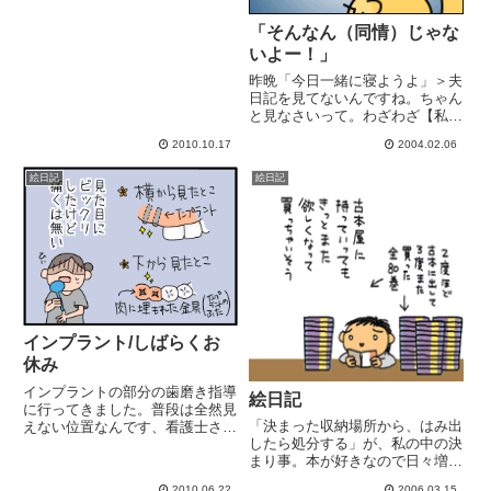
「そんなん（同情）じゃな
いよー！」
昨晩「今日一緒に寝ようよ」＞夫
日記を見てないんですね。ちゃん
と見なさいって。わざわざ【私
信】て書いてあげてるんだから
2010.10.17
2004.02.06
「そんなん（同情）じゃないよ
ー！」＞夫いや、丸分かりですっ
絵日記
絵日記
て。ボケっぷりに関しては妻の期
待を裏切らない人である
インプラント/しばらくお
休み
インプラントの部分の歯磨き指導
絵日記
に行ってきました。普段は全然見
「決まった収納場所から、はみ出
えない位置なんです、看護士さん
したら処分する」が、私の中の決
に手伝ってもらってはじめて見ま
まり事。本が好きなので日々増殖
した。先の細くなった変り歯ブラ
を続けてる (主に漫画いつも紙
シ頂きました。優しく磨きます。
2010.06.22
2006.03.15