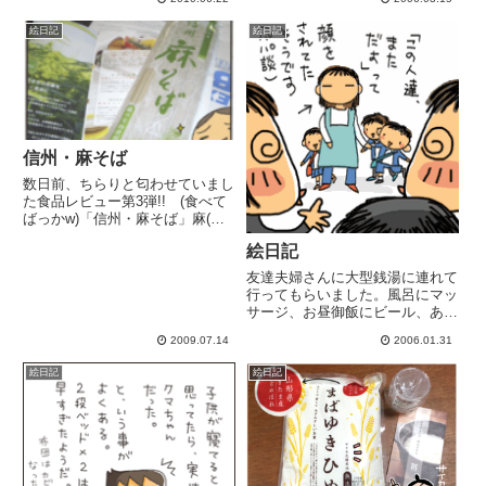
袋1枚分たまれば処分してたので
ｺｼｺｼｺｼ前回の手術で新たに増骨
すが今回は思い切って大量に古本
した部分と、インプラント部...
絵日記
絵日記
屋に持って行こう! と思い整理
中。イマイチだった本はすぐ処
分...
信州・麻そば
数日前、ちらりと匂わせていまし
た食品レビュー第3弾!! (食べて
ばっかw)「信州・麻そば」麻(ヘ
ンプ)って、すごい食品なんです
絵日記
ね。
************************************繊
友達夫婦さんに大型銭湯に連れて
維や食物資源として知られる麻
行ってもらいました。風呂にマッ
（ヘンプ...
サージ、お昼御飯にビール、あ
あ、癒されるヘベレケで幼稚園の
2009.07.14
2006.01.31
玄関先にタクシーでお迎え。どう
やって家まで帰ったか覚えてませ
絵日記
絵日記
ん(トイレに行きたくて焦った記
憶はある贅沢したなー。楽しかっ
た...