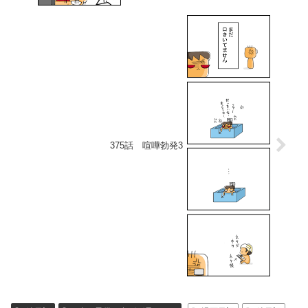
375話 喧嘩勃発3