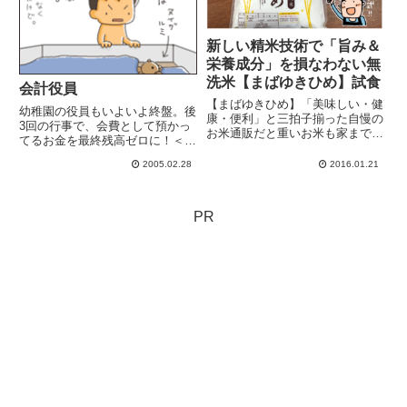
新しい精米技術で「旨み＆
栄養成分」を損なわない無
洗米【まばゆきひめ】試食
会計役員
【まばゆきひめ】「美味しい・健
幼稚園の役員もいよいよ終盤。後
康・便利」と三拍子揃った自慢の
3回の行事で、会費として預かっ
お米通販だと重いお米も家まで届
てるお金を最終残高ゼロに！＜会
けてもらえるのが嬉しい～！【ま
計係残っても足りなくてもダメ！
ばゆきひめ】は老舗の五ツ星米マ
2005.02.28
2016.01.21
ただでさえ計算系苦手なのに！人
イスターが選んだ、全国トップク
様のお金だ！そりゃもー必死。誰
ラスの米作りの適地「山形県おき
もチェック入れないのよー。どう
たま地区」の ひとめぼれを使
するんだよ、私が持ち逃げする
PR
用...
か...