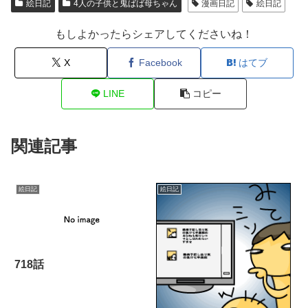
絵日記
4人の子供と鬼ばば母ちゃん
漫画日記
絵日記
もしよかったらシェアしてくださいね！
X
Facebook
はてブ
LINE
コピー
関連記事
絵日記
絵日記
718話