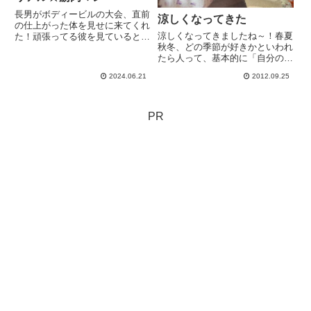
長男がボディービルの大会、直前
涼しくなってきた
の仕上がった体を見せに来てくれ
涼しくなってきましたね～！春夏
た！頑張ってる彼を見ていると、
秋冬、どの季節が好きかといわれ
眠いけども、ブログ毎日更新記
たら人って、基本的に「自分の生
録、今日は休めないなぁと 頑張
まれた季節が好き」なんだそうで
って更新！
2024.06.21
2012.09.25
すが私もご多分に漏れず、生まれ
た季節が好きです。クーラーも、
扇風機もなしで、涼しいと感じら
れる風の吹く、今の季節が好き
PR
（...