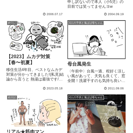
申し訳ないので本人（小5児）の
目前では笑ってませんヨw
2006.07.17
2004.09.19
絵日記
4人の子供と鬼ばば母ちゃん
【2023】ムカデ対策
【春〜初夏】
母台風発生
移住生活4年目、ベストなムカデ
〈午前中〉台風一過、程好く涼し
対策が分かってきました!(私見)結
い風があって、天気も良くて、窓
論から言うと 熱湯は最強です/火
全開！洗濯干すのも気持ち良い！
箸も常備(ムカデつまむ用) 春秋シ
シーツも洗って布団も干したー！
ーズン毎に、家の外周にムカデ用
2023.05.18
2011.09.06
こーゆー日は1日24時間じゃ足り
薬剤設置(侵入を最小限に)以下、
ない～！って思う。・・・〈午
絵日記
4人の子供と鬼ばば母ちゃん
愛用品「室内への侵入を極力防ぐ
後〉ギャ―――！テスト期間で部
→発見したら速攻で...
活お休みの長女中2が「○○ちゃ...
リアル★筋肉マン