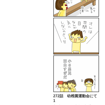
272話 幼稚園運動会にて
1