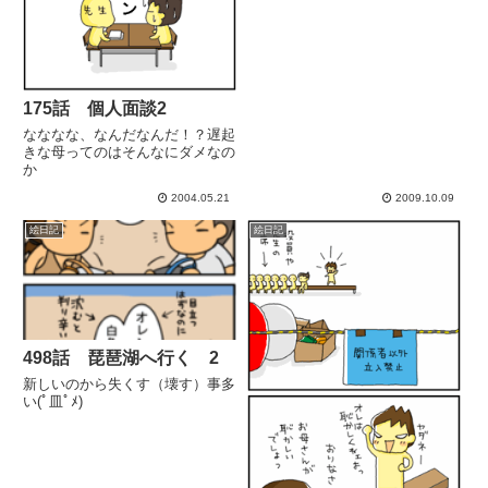
175話 個人面談2
なななな、なんだなんだ！？遅起
きな母ってのはそんなにダメなの
か
2004.05.21
2009.10.09
絵日記
絵日記
498話 琵琶湖へ行く 2
新しいのから失くす（壊す）事多
い(ﾟ皿ﾟﾒ)