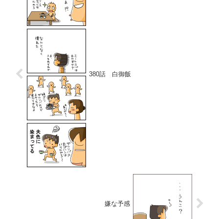
380話 白御飯
嫌な予感