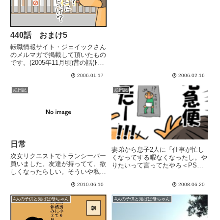
440話 おまけ5
転職情報サイト・ジェイックさん
のメルマガで掲載して頂いたもの
です。(2005年11月頃)昔の話(ﾄｵｲ
ﾒ
2006.01.17
2006.02.16
絵日記
絵日記
日常
妻弟から息子2人に「仕事が忙し
次女リクエストでトランシーバー
くなってする暇なくなったし。や
買いました。友達が持ってて、欲
りたいって言ってたやろ＜PSP
しくなったらしい。そういや私も
」と、昨夜、電話が入り、本日
欲しかったなぁと思いだし「みん
夜、届いた。大喜びの息子2人。
2010.06.10
2008.06.20
なで仲良く遊ぶこと!!」と"母の
宅急便の人が驚く速度と興奮ぶり
物"として購入(笑)公園に持って行
でした (；・∀・)ありがとう！
4人の子供と鬼ばば母ちゃん
4人の子供と鬼ばば母ちゃん
って遊んだりしてたのですが怖い
黒ネコの人！（大雨土砂降りの...
人と混線したらしく、持ち...