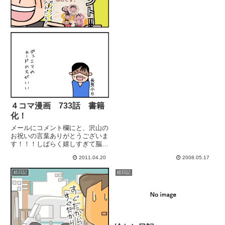
４コマ漫画 733話 書籍
化！
メールにコメント欄にと、沢山の
お祝いの言葉ありがとうございま
す！！！しばらく嬉しすぎて脳内
花畑状態ですが、お付き合い下さ
2011.04.20
2008.05.17
い(*'∀'*)楽天 → 奇遇ですね、う
ちもそんな感じです。/ マツ キヨ
絵日記
絵日記
コ 角川書店HP → 奇遇ですね、
うちもそんな...