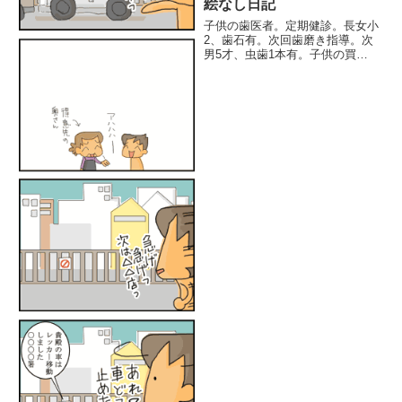
絵なし日記
子供の歯医者。定期健診。長女小
2、歯石有。次回歯磨き指導。次
男5才、虫歯1本有。子供の買い
物(お年玉)ゲーム(お年玉)に付き
合う。買い物。疲れ切って、晩御
飯外食で済ませる。大人用1人前
食う上2人。だんだん気楽に外出
しにくくなってくる。