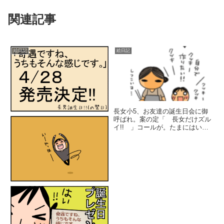
関連記事
絵日記
絵日記
長女小5、お友達の誕生日会に御
呼ばれ。案の定「 長女だけズル
イ!! 」コールが。たまにはいい
か、と、昼御飯外食。下3人を連
れてお昼ご飯を食べに近くの大型
ｽｰﾊﾟｰへ。母、坦々麺、長男、ﾗｰ
ﾒﾝｷﾞｮｰｻﾞｾｯﾄ、長女、ｹﾝﾀｯｷｰ、
次男ﾏｸ...