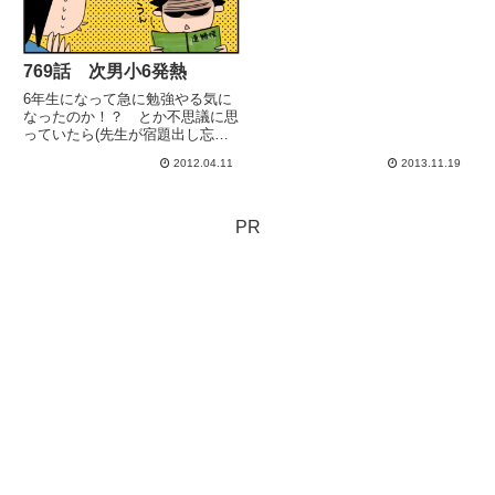
769話 次男小6発熱
6年生になって急に勉強やる気に
なったのか！？ とか不思議に思
っていたら(先生が宿題出し忘れ
たりしたら「この世の春♪」とか
2012.04.11
2013.11.19
言ってるようなタイプですよ)や
っぱりこんなオチ（*´∀｀）結局
は「寝てるよりマシ！」とか言い
ながらやってましたが。(どん...
PR