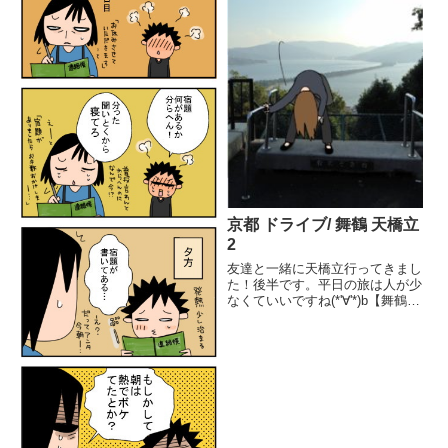
京都 ドライブ/ 舞鶴 天橋立
2
友達と一緒に天橋立行ってきまし
た！後半です。平日の旅は人が少
なくていいですね(*'∀'*)b【舞鶴港
とれとれセンター】を出発し、
「股のぞき」で有名な府中エリア
に到着。ここからケーブルカー、
またはリフトで山の上にある傘松
公園へ！リフトに乗りま...