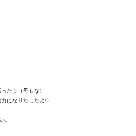
ったよ（母もな!
力になりだしたよ!）
い。