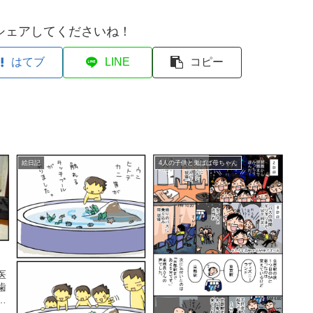
シェアしてくださいね！
はてブ
LINE
コピー
絵日記
4人の子供と鬼ばば母ちゃん
医
歯
ン
最