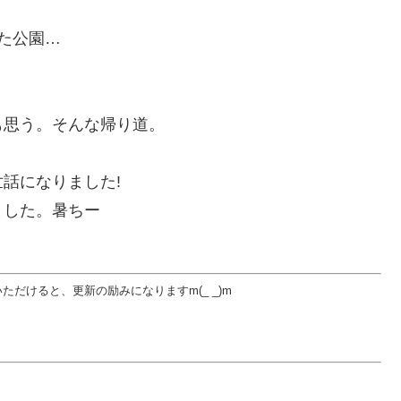
。
た公園…
も思う。そんな帰り道。
話になりました!
ました。暑ちー
だけると、更新の励みになりますm(_ _)m