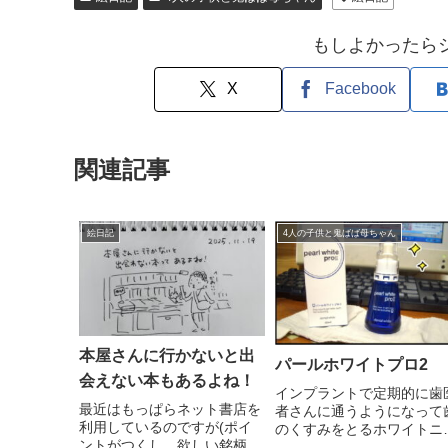
もしよかったら
X
Facebook
関連記事
絵日記
4人の子供と鬼ばば母ちゃん
本屋さんに行かないと出
パールホワイトプロ2
会えない本もあるよね！
インプラントで定期的に歯
最近はもっぱらネット書店を
者さんに通うようになって
利用しているのですが(ポイ
のくすみをとるホワイトニ
ントがつくし、欲しい銘柄が
グも気になっていました。