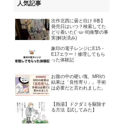
人気記事
次作北西に曇と往け 8巻】
発売日はいつ？検索してた
どり着いた(´･ω･lll)衝撃の事
実(解決済み)
象印の電子レンジにE15・
E17エラー！修理してもら
った体験記
お腹の中の硬い塊、MRIの
結果は「良性寄り」。手術
は必要だと言われました。
【熱湯】ドクダミを駆除す
る方法【試してみた】