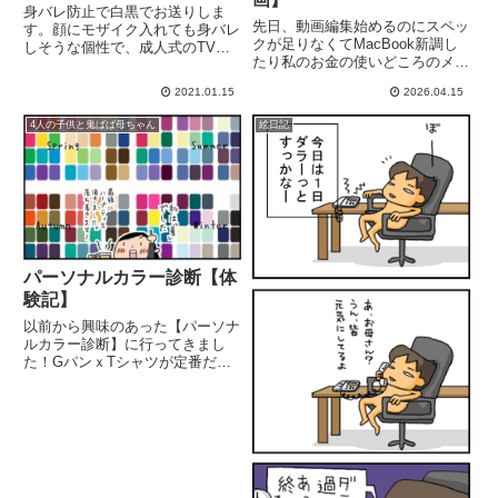
身バレ防止で白黒でお送りしま
先日、動画編集始めるのにスペッ
す。顔にモザイク入れても身バレ
クが足りなくてMacBook新調し
しそうな個性で、成人式のTVニ
たり私のお金の使いどころのメイ
ュース見るのが怖かったです(笑)
ンは IT関係なので、一発がでか
人と違う事をしないようにと無難
2021.01.15
2026.04.15
い😅しばらくは、パートで社会
な格好を選んでばかりいた私は、
保険にも加入させてもらえること
自分の好きなものをちゃんと選ん
4人の子供と鬼ばば母ちゃん
絵日記
になったので、生活費のベースは
だりワクワクするものを見つけ
そこで確保できそうです。と...
ら...
パーソナルカラー診断【体
験記】
以前から興味のあった【パーソナ
ルカラー診断】に行ってきまし
た！GパンｘTシャツが定番だっ
たんだけど。好きな人もできたし
（2次元！）もうちょっとオシャ
レとかしたいなーって思ってさ
(´∀｀)ゞメールで予約して、行き
ました。11時にお邪魔すること...