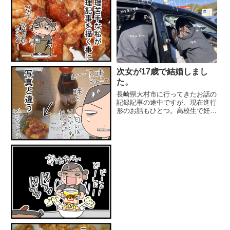
次女が17歳で結婚しまし
た。
長崎県大村市に行ってきたお話の
記録記事の途中ですが、現在進行
形のお話もひとつ。高校生で妊娠
出産を決めた次女のその後。たく
さんの方にご心配をおかけしつ
つ、助けてもらいながら、前に進
んでおります。10月の彼氏くん
が18歳になる日に入籍しまし
た。...