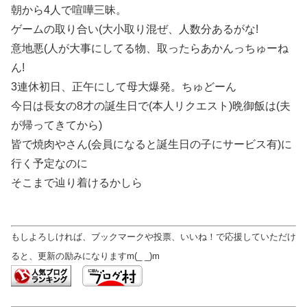
朝から4人で喧嘩三昧。
ゲームの取り合い(大小取り混ぜ、人数分あるがな!
意地悪(人が大事にしてる物、取ったらあかんっちゅーね
ん!
3連休初日、正午にして母大爆発。ちゅどーん
今日は長女の8才の誕生日で(本人リクエスト)晩御飯は(夫
が帰ってきてから)
皆で焼肉やさん(会員になると誕生日の子にサービス有)に
行く予定なのに
そこまで辿り着けるかしら
もしよろしければ、ブックマークや投票、いいね！で応援していただけ
ると、更新の励みになりますm(_ _)m