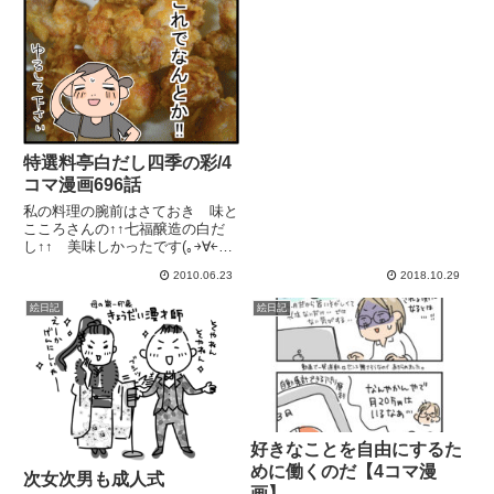
特選料亭白だし四季の彩/4
コマ漫画696話
私の料理の腕前はさておき 味と
こころさんの↑↑七福醸造の白だ
し↑↑ 美味しかったです(｡￫∀￩｡)
ベースは「有機白しょうゆ」（日
2010.06.23
2018.10.29
本で唯一のJAS有機認定工場で作
られてる)三度カビ付けした高品
絵日記
絵日記
質の鰹節本枯れ節、昆布、椎茸を
じっくり煮だした「だ...
好きなことを自由にするた
めに働くのだ【4コマ漫
次女次男も成人式
画】