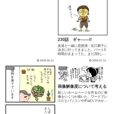
230話 ギャ――!!
友達と一緒に琵琶湖・近江舞子に
泳ぎに行ってきました。パート5
時間が止まってた。まだ2回しか
着てないシャツだったんだっ
2005.09.12
2004.07.12
て...。うん。止まるよね...。
絵日記
絵日記
画像解像度について考える
新しいホームページを作るのに画
像をいくつか描いた。ワードプレ
スだとパソコンやiPadスマホから
それぞれ1番良い大きさに自動で
表示されるその前提でかなり大き
なサイズで画像を描く、パソコン