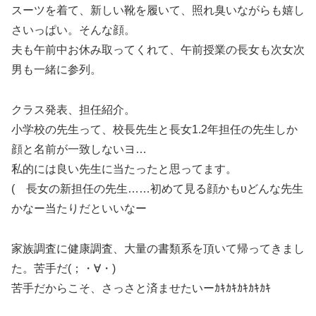
スーツを着て、新しい靴を履いて、照れ臭いながらも嬉し
さいっぱい。そんな顔。
夫も午前中お休み取ってくれて、午前授業の長女も次女次
男も一緒に参列。
クラス発表、担任紹介。
小学校の先生って、校長先生と長女1.2年担任の先生しか
顔と名前が一致しないヨ…
私的には良い先生に当たったと思ってます。
( 長女の新担任の先生……初めて見る顔かもυどんな先生
かなー当たりだといいなー
家族調査に健康調査、大量の書類系を頂いて帰ってきまし
た。苦手だ(；・∀・)
苦手だからこそ、さっさと済ませたいーｶｷｶｷｶｷｶｷｶｷ