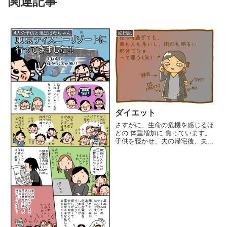
関連記事
4人の子供と鬼ばば母ちゃん
絵日記
ダイエット
さすがに、生命の危機を感じるほ
どの 体重増加に 焦っています。
子供を寝かせ、夫の帰宅後、夫の
晩御飯を 用意してからの 出発に
なるので遅い時間ですが、続けて
ます。持ち物多すぎて重いw1時
間のウォーキングで、ドラクエの
すれ違い通信、2人すれ違い...