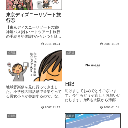
東京ディズニーリゾート旅
行①
【東京ディズニーリゾートの旅/
神姫バス(株)ハートツアー】旅行
の手続き初体験!?かもいつも旦那
や母や友ママに頼ってて、自分で
2011.10.24
2009.11.26
ちゃんとやった事なくて..今回、
自分で出来た事が嬉しい～！（周
絵日記
絵日記
りに助けてもらいながらですが）
長女中２はＴＤＲには友マ...
日記
地域音楽祭を見に行ってきまし
明けましておめでとうございま
た。小学校の部活動で音楽やって
す。今年もどうぞ宜しくお願いい
る長女小４が参加するので。なん
たします。弟Bも大阪から帰郷、
か凄い!! 想像してたより凄いよ
新婚弟Aも奥様を連れて一緒に新
長女!!アルトだ～とか当初はいい
2007.11.17
2006.01.01
年の祝い膳。山盛りお年玉を貰う
顔してなかったのに...めっちゃイ
子供ら。あ、母ちゃんお年玉袋、
イじゃんっピアノを習ってるから
絵日記
絵日記
京都に忘れてきちゃったよ。ｴﾍ
ピアノとか木琴鉄琴とかか...
☆その後、初詣。今年も皆元気に
楽...