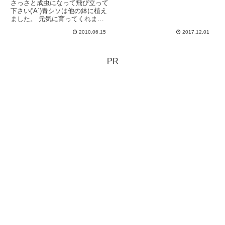
さっさと成虫になって飛び立って
下さい('A`)青シソは他の鉢に植え
ました。 元気に育ってくれます
ように。パセリも丈夫で育てやす
2010.06.15
2017.12.01
いです。お弁当の彩りに重宝して
ます！--------------------------------------
-...
PR