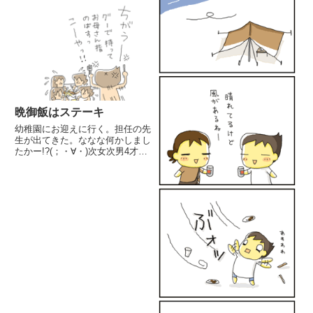
晩御飯はステーキ
幼稚園にお迎えに行く。担任の先
生が出てきた。ななな何かしまし
たかー!?(；・∀・)次女次男4才が
顔に傷が。2人が友達を追いかけ
てたらしい最初は楽しい遊びだっ
た が 相手の子が怒り出し、引
っかいたらしい。私「相手のお子
さんに怪我させませんでし...