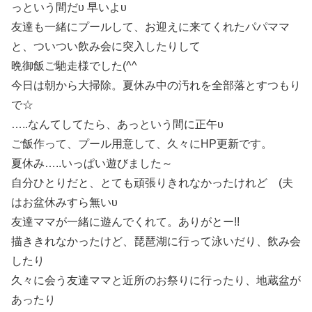
っという間だυ 早いよυ
友達も一緒にプールして、お迎えに来てくれたパパママ
と、ついつい飲み会に突入したりして
晩御飯ご馳走様でした(^^ゞ
今日は朝から大掃除。夏休み中の汚れを全部落とすつもり
で☆
…..なんてしてたら、あっという間に正午υ
ご飯作って、プール用意して、久々にHP更新です。
夏休み…..いっぱい遊びました～
自分ひとりだと、とても頑張りきれなかったけれど (夫
はお盆休みすら無いυ
友達ママが一緒に遊んでくれて。ありがとー!!
描ききれなかったけど、琵琶湖に行って泳いだり、飲み会
したり
久々に会う友達ママと近所のお祭りに行ったり、地蔵盆が
あったり