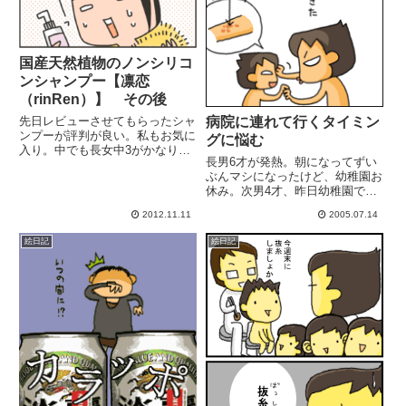
国産天然植物のノンシリコ
ンシャンプー【凛恋
（rinRen）】 その後
病院に連れて行くタイミン
先日レビューさせてもらったシャ
ンプーが評判が良い。私もお気に
グに悩む
入り。中でも長女中3がかなりツ
長男6才が発熱。朝になってずい
ボだったみたいなんですが、女3
ぶんマシになったけど、幼稚園お
人で使えばそりゃ無くなるのも早
休み。次男4才、昨日幼稚園で昼
いさ。(まだある)もしかしてこの
頃からジンマシンが出たらしい。
シャンプーって、これ使い終わっ
2012.11.11
2005.07.14
幼稚園お休み。『以前、次女4才
たらもうないの！？メリ○トで...
が「疲れから来るジンマシン」な
絵日記
絵日記
ったよなーとりあえず病院が開く
時間まで様子見て見よう。』
と、...