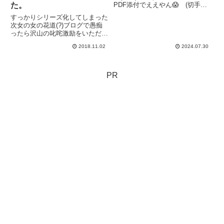
た。
PDF添付でええやん😱 (切手代
かからへんし、時間も取られへん
すっかりシリーズ化してしまった
し、すぐ届くし、お互いメリット
次女の女の花道(?)ブログで愚痴
しか無いと思うやけど…??)毎日
ったら沢山の叱咤激励をいただい
パソコンで絵を描いて、ネットで
て、子供たちの小さい頃からブロ
取引をして、そんな生活...
2018.11.02
2024.07.30
グを見て下さっていた皆さまに
も、ちゃんと報告したくて。そし
て、私と同じように悩んでたり、
荒海の中泳いでいる人がいた
PR
ら、...