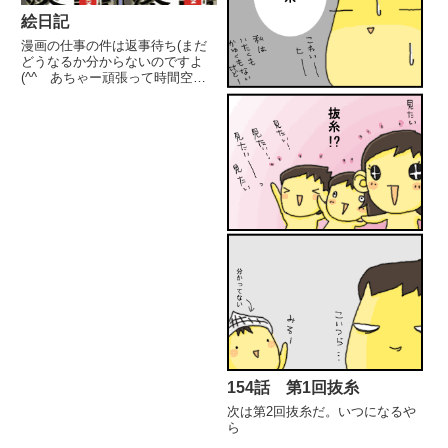
絵日記
漫画の仕事の件は返事待ち(まだ
どうなるか分からないのですよ
(^^ゞあちゃー頑張って時間空け
て待ってたんだけどなー仕方ある
まいで、自由な時間ができたの
で、前々から気になってた用事を
済ませる。銀行2店回り。本屋さ
ん。 だらだら毎日(爆裂編)発見...
154話 第1回抜糸
次は第2回抜糸だ。いつになるや
ら