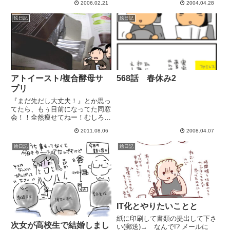
2006.02.21
2004.04.28
絵日記
絵日記
アトイースト/複合酵母サ
568話 春休み2
プリ
『まだ先だし大丈夫！』とか思っ
てたら、もぅ目前になってた同窓
会！！全然痩せてねー！むしろリ
バウンド ((；゜Д゜))ｶﾞｸﾌﾞﾙガ
2011.08.06
2008.04.07
マンとか根性の要るダイエットは
無理(;ﾟДﾟ)生野菜に果物.. 自分
絵日記
絵日記
に足りていないものは分かってい
るので、これ...
IT化とやりたいことと
紙に印刷して書類の提出して下さ
次女が高校生で結婚しまし
い(郵送)→ なんで!? メールに