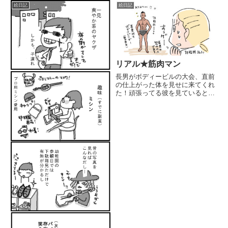
絵日記
絵日記
リアル★筋肉マン
長男がボディービルの大会、直前
の仕上がった体を見せに来てくれ
た！頑張ってる彼を見ていると、
眠いけども、ブログ毎日更新記
録、今日は休めないなぁと 頑張
って更新！