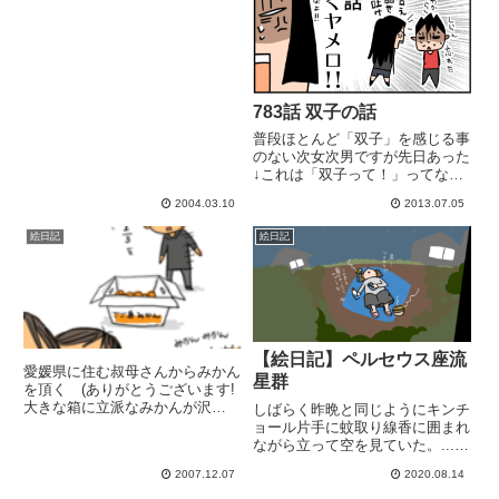
783話 双子の話
普段ほとんど「双子」を感じる事
のない次女次男ですが先日あった
↓これは「双子って！」ってな話
(笑)どう転んでもエエ事ない！！
2004.03.10
2013.07.05
母が風呂行ってる間に吐かされて
次女は相手にブチ切れてカーチャ
絵日記
絵日記
ン、中学校の個人面談が恐いわ！
話が筒抜けで便利な事もあるの...
【絵日記】ペルセウス座流
愛媛県に住む叔母さんからみかん
星群
を頂く (ありがとうございます!
大きな箱に立派なみかんが沢
しばらく昨晩と同じようにキンチ
山!! 子供ら大喜び「みかん食べ
ョール片手に蚊取り線香に囲まれ
ていいー!?」「もうすぐ晩御飯だ
ながら立って空を見ていた。...首
から、晩御飯の後にしなー」「分
が痛くて、けど頭を下げた一瞬で
2007.12.07
2020.08.14
かった! １個だけ食べる!!」食べ
流れるかもしれない...なんて思う
んのかっ(；・∀・)「た...
と頭下げられなくて(笑)けっこう