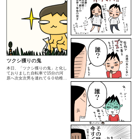
ツクシ獲りの鬼
本日、「ツクシ獲りの鬼」と化し
ておりました自転車で15分の河
原へ次女次男を連れてＧＯ幼稚園
のお迎え後、4人連れてまた行
く。これだけ頑張っても2人分か
な。先に皆が取ってるんだね。き
っと、いや、多分...残り物を根こ
そぎ頂きました。環境に優しく...