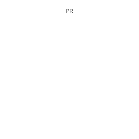
な草むらがすぐ側だし...怖いかな
ぁ...とか、ち...
PR