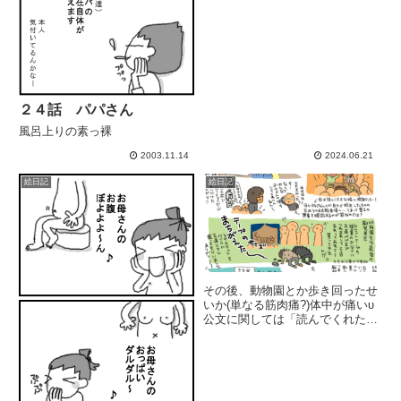
２４話 パパさん
風呂上りの素っ裸
2003.11.14
2024.06.21
絵日記
絵日記
その後、動物園とか歩き回ったせ
いか(単なる筋肉痛?)体中が痛いυ
公文に関しては「読んでくれた!?
(長女」催促がすげーのυ習わせる
事になりそーな気が...(負けるわ
ー最近のハマリもの↓ 時間を見
つけては読んでます。うっとり
(vol.1から5ま...