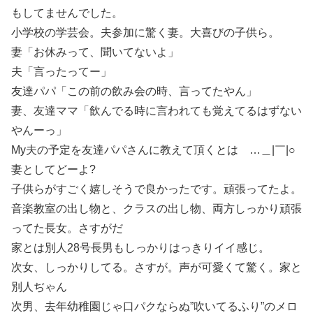
もしてませんでした。
小学校の学芸会。夫参加に驚く妻。大喜びの子供ら。
妻「お休みって、聞いてないよ」
夫「言ったってー」
友達パパ「この前の飲み会の時、言ってたやん」
妻、友達ママ「飲んでる時に言われても覚えてるはずない
やんーっ」
My夫の予定を友達パパさんに教えて頂くとは …＿|￣|○
妻としてどーよ?
子供らがすごく嬉しそうで良かったです。頑張ってたよ。
音楽教室の出し物と、クラスの出し物、両方しっかり頑張
ってた長女。さすがだ
家とは別人28号長男もしっかりはっきりイイ感じ。
次女、しっかりしてる。さすが。声が可愛くて驚く。家と
別人ぢゃん
次男、去年幼稚園じゃ口パクならぬ”吹いてるふり”のメロ