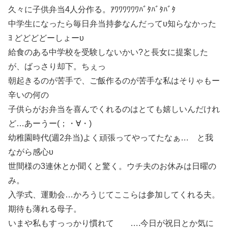
久々に子供弁当4人分作る。ｱﾜﾜﾜﾜﾜﾜﾊﾞﾀﾊﾞﾀﾊﾞﾀ
中学生になったら毎日弁当持参なんだってυ知らなかった
ﾖ どどどどーしょーυ
給食のある中学校を受験しないかい?と長女に提案した
が、ばっさり却下。ちぇっ
朝起きるのが苦手で、ご飯作るのが苦手な私はそりゃもー
辛いの何の
子供らがお弁当を喜んでくれるのはとても嬉しいんだけれ
ど…あーうー(；・∀・)
幼稚園時代(週2弁当)よく頑張ってやってたなぁ… と我
ながら感心υ
世間様の3連休とか聞くと驚く。ウチ夫のお休みは日曜の
み。
入学式、運動会…かろうじてここらは参加してくれる夫。
期待も薄れる母子。
いまや私もすっっかり慣れて ….今日が祝日とか気に