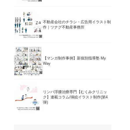
不動産会社のチラシ・広告用イラスト制
作｜ツナグ不動産事務所
【マンガ制作事例】新個別指導塾 My
Way
リンパ浮腫治療専門【むくみクリニッ
ク】連載コラム/挿絵イラスト制作(第4
弾)