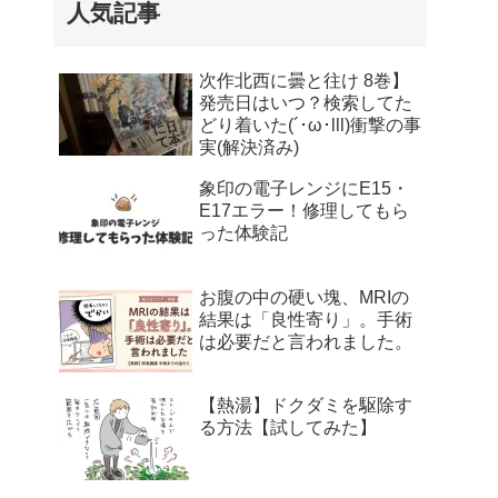
人気記事
次作北西に曇と往け 8巻】
発売日はいつ？検索してた
どり着いた(´･ω･lll)衝撃の事
実(解決済み)
象印の電子レンジにE15・
E17エラー！修理してもら
った体験記
お腹の中の硬い塊、MRIの
結果は「良性寄り」。手術
は必要だと言われました。
【熱湯】ドクダミを駆除す
る方法【試してみた】