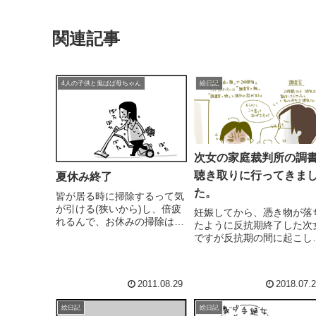
関連記事
4人の子供と鬼ばば母ちゃん
絵日記
次女の家庭裁判所の調
聴き取りに行ってきま
夏休み終了
た。
皆が居る時に掃除するって気
が引ける(狭いから)し、倍疲
妊娠してから、憑き物が落
れるんで、お休みの掃除はサ
たように反抗期終了した次
ボりまくり。夏休みの間に溜
ですが反抗期の間に起こし
まりに溜まった汚れを落と
問題が消えて無くなるわけ
す。掃除！ ..の意味あるの
はありません。次男が少年
か
別所に入った集団暴走行為
2011.08.29
2018.07.
同案件で家庭裁判所に行っ
きました。次男の時に学び
絵日記
絵日記
した。「親は(一緒に暮らし