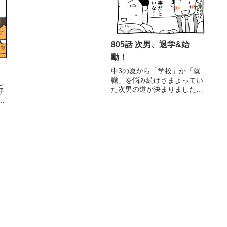
805話 次男、退学&始
動！
中3の夏から「学校」か「就
職」を悩み続けさまよってい
し
た次男の道が決まりました。
子
2年近くグズグズやっていた
じ
ので本当にスッキリしまし
ま
た！次男の晴れやかな顔った
ど
ら！(笑)私自身『我が子が中
卒...』なんて落ち込むかとも
思っていましたが、全然問題
無...