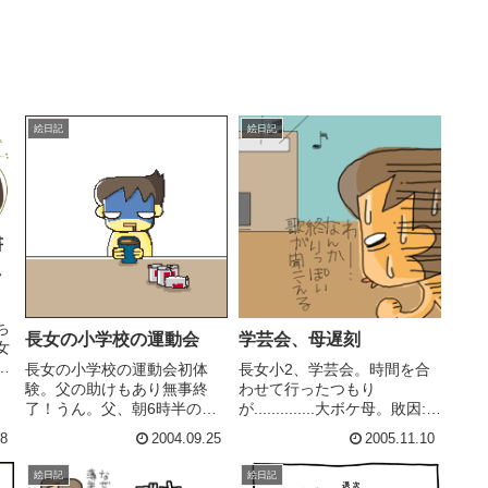
絵日記
絵日記
書
し
ち
長女の小学校の運動会
学芸会、母遅刻
女
た
長女の小学校の運動会初体
長女小2、学芸会。時間を合
で
験。父の助けもあり無事終
わせて行ったつもり
鑑
了！うん。父、朝6時半の電
が..............大ボケ母。敗因:昨
と
車に乗ってきてくれたよ。実
晩、友達と飲んで、その後も
28
2004.09.25
2005.11.10
て
家兵庫県。ウチ京都。ごめん
飲んで、風呂に入らず就寝→
ま
なさい。それからありがと
朝風呂おかえりー「上手に出
絵日記
絵日記
う。じーじに見てもらえて大
来てた」つて友達パパママが