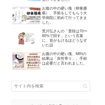
お腹の中の硬い塊（卵巣腫
瘍）、手術をしてもらう大
学病院に初めて行ってきま
した。
荒川弘さんの「普段は70〜
80%で回す」という言葉
に、首がもげるほどうなず
いた話
お腹の中の硬い塊、MRIの
結果は「良性寄り」。手術
は必要だと言われました。