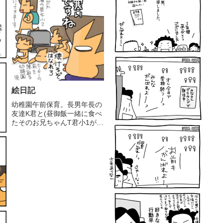
満足の長女。長女の白組も、
言ってたよー☆凄いねー声ち
かけっこも、負けたのに負け
ゃんと大きく出せて...
ず嫌い大魔王...
絵日記
幼稚園午前保育。長男年長の
友達K君と(昼御飯一緒に食べ
たそのお兄ちゃんT君小1が遊
びに来てくれてました。帰
り、家まで送り届けた時、初
めてお父さんにもお会いしま
した。美味しいミルクティを
頂きました。ｳﾏｳﾏ。お菓子の
お土産まで頂きました(^^...