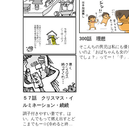
300話 理想
そこんちの男児は私にも優
いのよ「おばちゃんも女の
でしょ？」ってー！「子」
ゃないけど（さすがにそこ
で図々しくはなれないだけ
嬉しい女心☆
５７話 クリスマス・イ
ルミネーション・続続
調子付きやすい妻です。は
い。んでもって燃え出すとど
こまでもー☆(冷めると終わ
りですが)