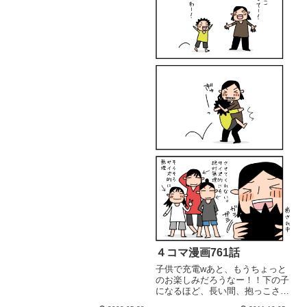
食べたかなー(´Д｀;)トイレ掃除を
ハデに(タイル床なのでｻﾝﾎﾟｰﾙ散
布し放題)したくなったのですが
こんな時に限って、買ったばかり
の黒のシャ...
４コマ漫画761話
子供で充電wあと、もうちょっと
のお楽しみだろうなー！！下の子
になるほど、長い間、抱っこさせ
てくれてる気がします。長女が抱