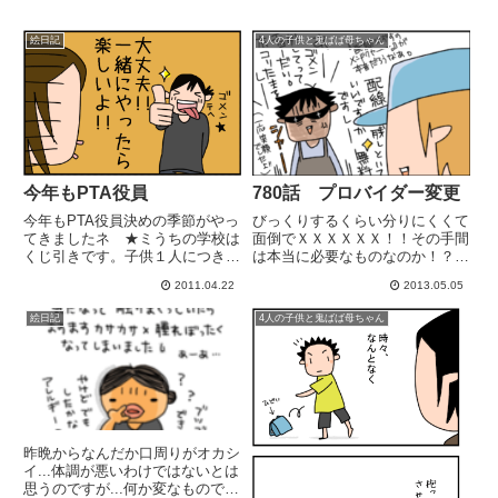
絵日記
4人の子供と鬼ばば母ちゃん
780話 プロバイダー変更
今年もPTA役員
びっくりするくらい分りにくくて
今年もPTA役員決めの季節がやっ
面倒でＸＸＸＸＸＸ！！その手間
てきましたネ ★ミうちの学校は
は本当に必要なものなのか！？い
くじ引きです。子供１人につき１
らんやろ！！ほんっっっとに面倒
回引きます。コーラス嫌いの友マ
2011.04.22
2013.05.05
だった！！ルーター回収も面倒
マと、もう１人も巻き込んでみん
（予約入れて日にちとって、その
なでコーラス部役員やるよ★...
絵日記
4人の子供と鬼ばば母ちゃん
日は家に居なきゃなんない。掃除
ほんまは半泣きでした。このくじ
も！）「いつかまたＮ●Ｔに変更
運の悪さってどうよ！友マ...
す...
昨晩からなんだか口周りがオカシ
イ...体調が悪いわけではないとは
思うのですが...何か変なものでも