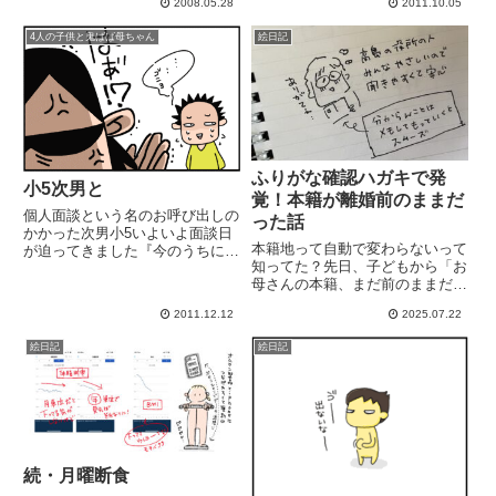
2008.05.28
2011.10.05
っこを卒業したのって、小学生
3,4年生とかだったんじゃないか
4人の子供と鬼ばば母ちゃん
絵日記
なぁもっともっと抱っこしとけば
よかったなぁ！と思うどれだけ
た...
ふりがな確認ハガキで発
小5次男と
覚！本籍が離婚前のままだ
個人面談という名のお呼び出しの
った話
かかった次男小5いよいよ面談日
本籍地って自動で変わらないって
が迫ってきました『今のうちに言
知ってた？先日、子どもから「お
っといた方が母の怒りは少ないか
母さんの本籍、まだ前のままだ
も..』 と思ったのかちらほらと
よ〜」と住民票を見て言われまし
嬉しくない告白が4月から毎日出
2011.12.12
2025.07.22
た。……えっ？なにそれ？引っ越
てる朗読の宿題をまったくしてな
しもして、住民票も移してるの
い とか。双子の次女が毎日や...
絵日記
絵日記
に？？実はこれ、「本籍地は自動
で変更されない」んだそうです。
私は...
続・月曜断食