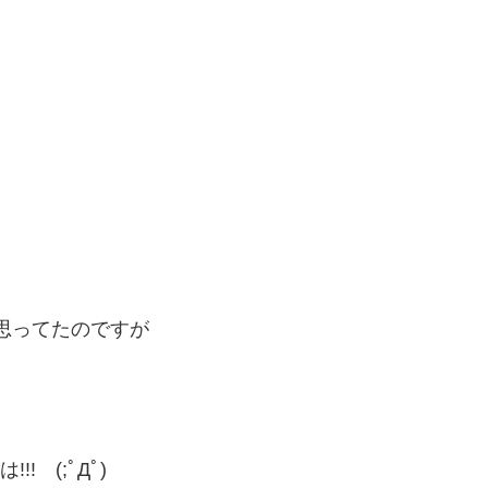
は思ってたのですが
! (;ﾟДﾟ)