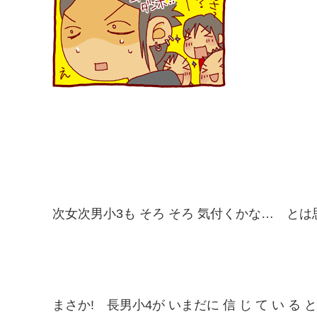
次女次男小3も そろ そろ 気付くかな… と
まさか! 長男小4が いまだに 信 じ て い る とは!!