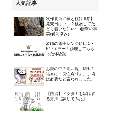
人気記事
次作北西に曇と往け 8巻】
発売日はいつ？検索してた
どり着いた(´･ω･lll)衝撃の事
実(解決済み)
象印の電子レンジにE15・
E17エラー！修理してもら
った体験記
お腹の中の硬い塊、MRIの
結果は「良性寄り」。手術
は必要だと言われました。
【熱湯】ドクダミを駆除す
る方法【試してみた】