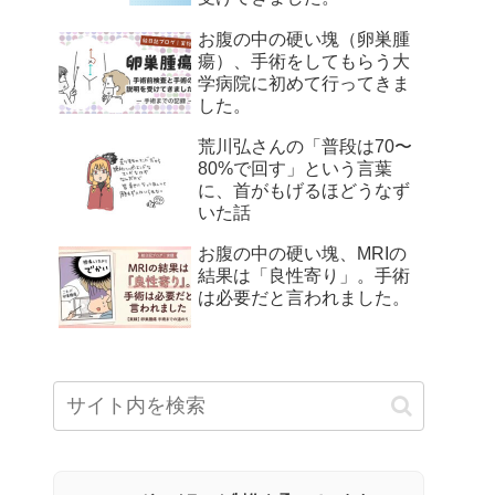
お腹の中の硬い塊（卵巣腫
瘍）、手術をしてもらう大
学病院に初めて行ってきま
した。
荒川弘さんの「普段は70〜
80%で回す」という言葉
に、首がもげるほどうなず
いた話
お腹の中の硬い塊、MRIの
結果は「良性寄り」。手術
は必要だと言われました。