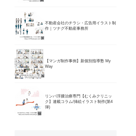
不動産会社のチラシ・広告用イラスト制
作｜ツナグ不動産事務所
【マンガ制作事例】新個別指導塾 My
Way
リンパ浮腫治療専門【むくみクリニッ
ク】連載コラム/挿絵イラスト制作(第4
弾)