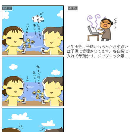
絵日記
絵日記
お年玉等、子供がもらったお小遣い
は子供に管理させてます。各自袋に
入れて母預かり。ジップロック銀
行。必要な時に、母に声かけてから
出すように言ってます。先日、ここ
数日友達とお菓子を買いに行くのが
続いてた長男小2あまりの散財っぷ
りにさすがに「今日...