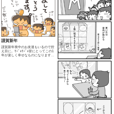
謹賀新年
謹賀新年喪中のお友達もいるので控
え目に。ﾓﾆﾞｮﾓﾆﾞｮ皆にとってこの1
年が楽しく幸せなものになりますよ
うに。正月は妻の実家にお世話にな
ってました。いつの間にやら恒例行
事。おかげさまで、結婚９年、御節
作ったの1回だけです。お父さんお
母さんあ...