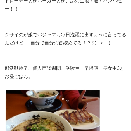
トレーナーとかパーカーとか、あの生地！服！ハンパね
ー！！！
クサイのが嫌でパジャマも毎日洗濯に出すように言ってる
んだけど.. 自分で自分の首絞めてる！？∑(－x－;)
部活動終了、個人面談週間、受験生、早帰宅、長女中3と
お昼ごはん。