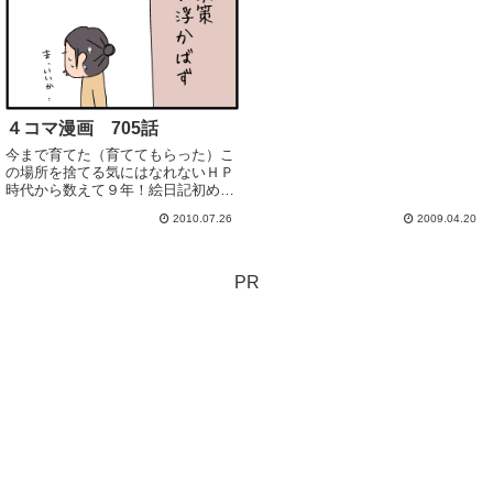
４コマ漫画 705話
今まで育てた（育ててもらった）こ
の場所を捨てる気にはなれないＨＰ
時代から数えて９年！絵日記初めて
６年！いつもありがとうございま
2010.07.26
2009.04.20
す！・・・・・・・・・・・・・・
・・・・・・・・・・・・・・・・
・・・・・・・・・・・・・・・・
・・・・・・・・・...
PR