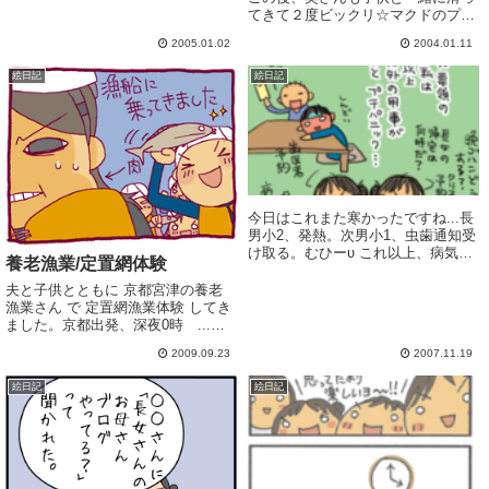
てきて２度ビックリ☆マクドのプレ
イランドはネタの宝庫だと思った。
2005.01.02
2004.01.11
絵日記
絵日記
今日はこれまた寒かったですね...長
男小2、発熱。次男小1、虫歯通知受
け取る。むひーυ これ以上、病気と
養老漁業/定置網体験
かいらないからっバタバタしてると
「旦那さんは?」と聞かれるのです
夫と子供とともに 京都宮津の養老
が (虚しくなる質問...最近の帰宅、
漁業さん で 定置網漁業体験 してき
夜10時半.... まったくもって...
ました。京都出発、深夜0時 ...い
つもなら起きてる時間ですが、さす
2009.09.23
2007.11.19
がにちょっと寝てから出発です。私
運転、京都縦貫道で 鹿見た! はじめ
絵日記
絵日記
て見た!! めちゃめちゃビビリまし
た...