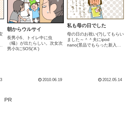
私も母の日でした
朝からウルサイ
安
母の日のお祝い(?)してもらい
長男小5、トイレ中に虫
ました～＾＾夫にipod
（蟻）が出たらしい。次女次
解
nano(景品でもらった新入り)
男小3にSOS('A`)
後
のスピーカー買ってもらった
ス
り晩御飯をみんなで居酒屋さ
んに連れて行ってもらった
り。長女中3や次女次男小6に
「いつもありがとう」の手紙
をもらったり。長男中1...
23
2010.06.19
2012.05.14
PR