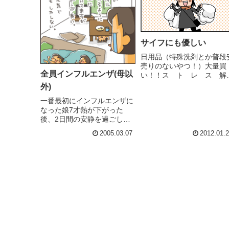
サイフにも優しい
日用品（特殊洗剤とか普段
売りのないやつ！）大量買
全員インフルエンザ(母以
い！！ス ト レ ス 
消 ★車で来なかった事を
外)
悔( ´,_ゝ` )直後、超ド級の
一番最初にインフルエンザに
トレス到来.. ←今ここ
なった娘7才熱が下がった
後、2日間の安静を過ごし、
本日小学校復帰。息子4才5才
2005.03.07
2012.01.
はもうしばらく安静。今朝病
院行ってきました。娘4才も
インフルエンザ確定。先生
「見事に皆ですね（笑」
はい。見事に全滅です
（T▽T）高熱...