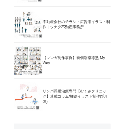
不動産会社のチラシ・広告用イラスト制
作｜ツナグ不動産事務所
【マンガ制作事例】新個別指導塾 My
Way
リンパ浮腫治療専門【むくみクリニッ
ク】連載コラム/挿絵イラスト制作(第4
弾)