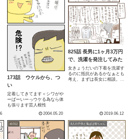
825話 長男に1ヶ月3万円
で、洗濯を発注してみた
女きょうだいの下着を洗濯す
るのに抵抗があるかなぁとも
173話 ウケルから、つ
考え、まずは長女に相談。長
女から別に気にしないしと
い
OKをもらう。これからの若
定着してきてます＜シワがや
い世代は共働きの可能性が大
ーばーいーっウケる為なら体
きくなるだろうし、当然、彼
も張ります芸人根性
女や奥さんの下着とかも洗う
わけですよね。『女物の洗濯
06
2004.05.20
2019.06.12
は恥ずか...
絵日記
4人の子供と鬼ばば母ちゃん