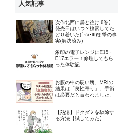
人気記事
次作北西に曇と往け 8巻】
発売日はいつ？検索してた
どり着いた(´･ω･lll)衝撃の事
実(解決済み)
象印の電子レンジにE15・
E17エラー！修理してもら
った体験記
お腹の中の硬い塊、MRIの
結果は「良性寄り」。手術
は必要だと言われました。
【熱湯】ドクダミを駆除す
る方法【試してみた】