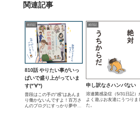
関連記事
絵日記
絵日記
810話 やりたい事がいっ
ぱいで盛り上がっていま
申し訳なさハンパない
す(*’∀’*)
溶連菌感染症（5/31日記）
普段はこの手の"感"はあんま
よく遊ぶお友達にうつりま
り働かないんですよ！百万さ
た。
んのブログにすっかり夢中に
なっています。ここ数日読み
漁っています。ああ！けどブ
ログ更新とか、『やりた
い！』って思っている事をち
ゃんと進めていきたい！！と
か、焦るあせる。百万さんの