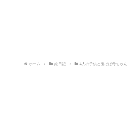
ホーム
絵日記
4人の子供と鬼ばば母ちゃん