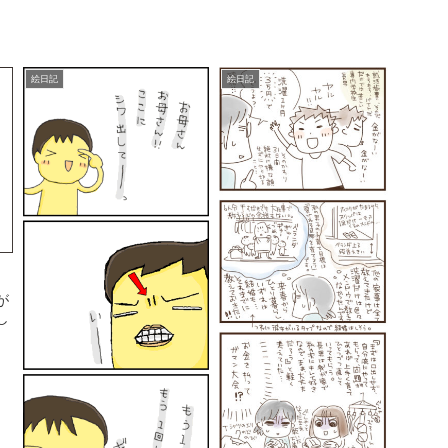
絵日記
絵日記
が
し