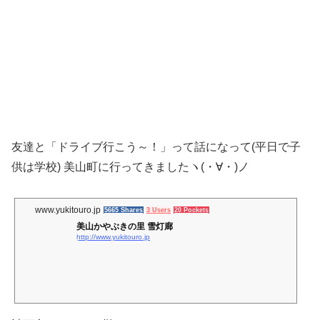
友達と「ドライブ行こう～！」って話になって(平日で子
供は学校) 美山町に行ってきましたヽ(・∀・)ノ
www.yukitouro.jp
5665 Shares
3 Users
20 Pockets
美山かやぶきの里 雪灯廊
http://www.yukitouro.jp