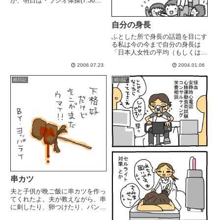
が、明日は・ラジオ体操(7:30
～・幼稚園夏季保育(8:00～・小
学校勉強会(9:00～・小学校プー
ル(午後の予定なので早めにお開
自分の身長
き。 (全然「夏"休
ふとした所で身長の話題を目にす
み"」じゃねぇ.....
る私は今の今まで自分の身長は
「日本人女性の平均（もしくはチ
ョット下」だと思ってた。152cm
2006.07.23
2004.01.06
ってチビなんですか！？ Σ(￣ロ
￣lll)チビでデブなんて嫌すぎ
絵日記
絵日記
だ.....いや、計った最後は社会人
の時だ（20才前後...
串カツ
夫と子供が晩ご飯に串カツを作っ
てくれたよ。夫が教えながら、串
に刺したり、卵つけたり、パン粉
つけたリ別に何かの記念日とかで