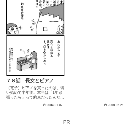
７８話 長女とピアノ
（電子）ピアノを買ったのは、習
い始めて半年後。本当は「1年頑
張ったら」って約束だったんだけ
ど続きそうな感じだったので（根
2004.01.07
2008.05.21
性ありそな女だし）半年経った誕
生日にプレゼントしました。出資
者は妻の両親なんだけど（´∀｀）
ｴﾍ
PR