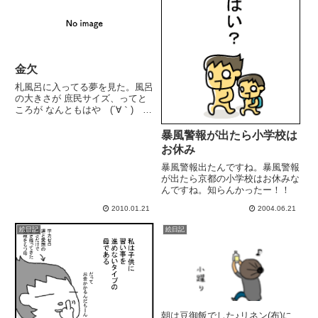
食べ過ぎても体重が...
金欠
札風呂に入ってる夢を見た。風呂
の大きさが 庶民サイズ、ってと
ころが なんともはや (´∀｀)ゞイ
ンターホンの修理＆設置の見積も
り出ました。 42.500円...１０年
暴風警報が出たら小学校は
選手のエアコンは不調のまま２年
お休み
パソコンを修理に出そうとした
ら、高すぎなんで...
暴風警報出たんですね。暴風警報
が出たら京都の小学校はお休みな
んですね。知らんかったー！！
2010.01.21
2004.06.21
絵日記
絵日記
朝は豆御飯でした♪リネン(布)に