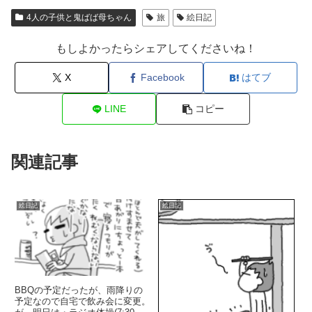
4人の子供と鬼ばば母ちゃん
旅
絵日記
もしよかったらシェアしてくださいね！
X
Facebook
はてブ
LINE
コピー
関連記事
絵日記
絵日記
BBQの予定だったが、雨降りの
予定なので自宅で飲み会に変更。