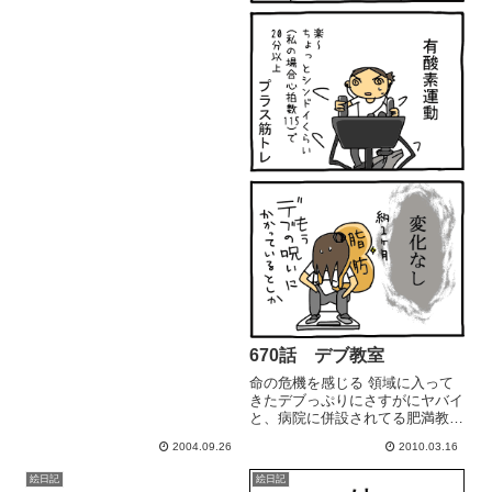
はない。夫がご飯を作ってくれ
る。日曜日には我が家でよくある
風景。昼間は子供連れて公園に行
ってくれてたよ。イイ夫だな
ぁ ...
670話 デブ教室
命の危機を感じる 領域に入って
きたデブっぷりにさすがにヤバイ
と、病院に併設されてる肥満教室
へ通い始めました。まぁ、ね。い
2004.09.26
2010.03.16
ろいろ思うところもありまして
( ´,_ゝ` )体重体脂肪ともにほとん
絵日記
絵日記
ど変化なし.. ここ数日は、少々