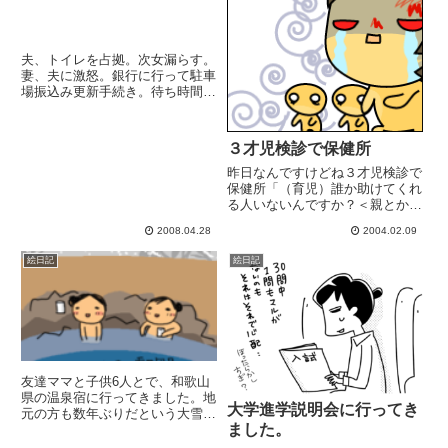
夫、トイレを占拠。次女漏らす。
妻、夫に激怒。銀行に行って駐車
場振込み更新手続き。待ち時間長
い。先日のお祭りで子供が購入し
た鉄砲のﾋﾞｰﾋﾞｰ弾が、洗濯物の
中から発掘されまくり。
３才児検診で保健所
昨日なんですけどね３才児検診で
保健所「（育児）誰か助けてくれ
る人いないんですか？＜親とか夫
とか」誰もいないです。はい。母
2008.04.28
2004.02.09
１人でテンパッテます。何度も聞
くな。凹む。私ゃ365日24時間4
絵日記
絵日記
人連れて歩いてるんだよ。幼稚園
に上2人が入ってるから随分...
友達ママと子供6人とで、和歌山
県の温泉宿に行ってきました。地
大学進学説明会に行ってき
元の方も数年ぶりだという大雪に
ました。
みまわれ念の為に積んでいったチ
ェーンはサイズが違うわ、携帯は