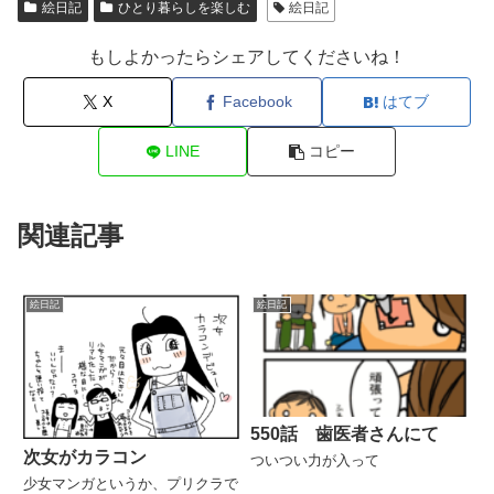
絵日記
ひとり暮らしを楽しむ
絵日記
もしよかったらシェアしてくださいね！
X
Facebook
はてブ
LINE
コピー
関連記事
絵日記
絵日記
550話 歯医者さんにて
次女がカラコン
ついつい力が入って
少女マンガというか、プリクラで