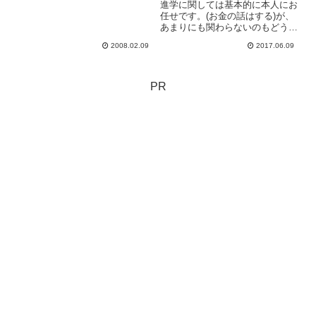
進学に関しては基本的に本人にお
圏外だわ「無事に帰れた暁には、
任せです。(お金の話はする)が、
笑い話に!!」と呪文のように唱え
あまりにも関わらないのもどうか
運転。泣きたい。なんとか無事...
という事で保護者説明会に行って
2008.02.09
2017.06.09
きました。1,2年生の保護者さん
もたくさん来ておられて、進学に
関しての関心の高さがうかがえま
した。リクルートから講師の...
PR