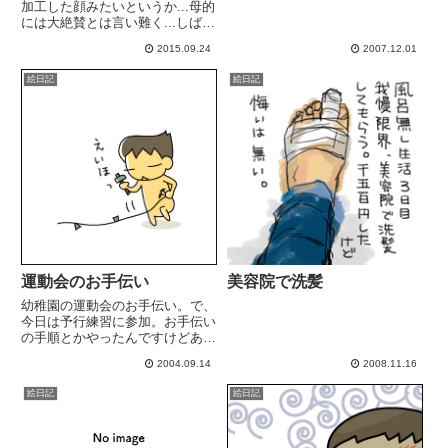
加工した顔みたいというか...母的
には大絶賛とは言い難く...しばら
くしたら慣れたけど。2度ほど
2015.09.24
2007.12.01
(1dayタイプ)使ったら満足したの
か「メンドクサイ」的な発言が出
絵日記
絵日記
だした(｡･ε･｡)
運動会のお手伝い
美容院で洗髪
幼稚園の運動会のお手伝い。で、
今日は予行練習に参加。お手伝い
の手順とかやったんですけどあ
ー。もしかして先生方でする方
2004.09.14
2008.11.16
が、役員に気遣いしなくて済む
し、楽なんじゃぁ...？てなくらい
絵日記
絵日記
な、ちょっとしたお手伝いでし
た。勝手に動くと園長先生からチ
ェッ...