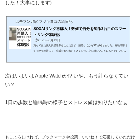
した！大事にします)
広告マンガ家 マツキヨコの絵日記
SOXAIリング再購入！数値で自分を知る3台目のスマー
トリング体験記
🕒️2025年6月13日
買ってみた個人的感想幸せなんだけど…離婚してから5年が経ちました。睡眠障害は
すっかり改善して、生活も落ち着いてきました。少し新しいことにもチャレンジし
たいと思ったり。…なんですが。どうしても、どこかで「何かしなきゃ」「もっと
頑張らなきゃ」って、焦るような気持ちが抜けません。のんびり暮らすって、たぶ
ん私にはちょっと難しい。持って生まれた性格というか、よく分からんけど、いつ
も何かに追い立てられるような…？でもねぇ、この先ずっと「もっと働かなき
次はいよいよApple Watchか!? いや、もう計らなくてい
ゃ！」「死ぬまで走り続けなきゃ！」って生き方、さすがにしん...
い？
1日の歩数と睡眠時の様子とストレス値は知りたいなぁ
もしよろしければ、ブックマークや投票、いいね！で応援していただけ