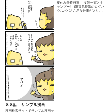
夏休み最終行事! 友達一家とキ
ャンプー! (滋賀県長浜のログハ
ウスパパさん急な仕事が入り、新
幹線で現地合流....キャンプに新
幹線!!(;ﾟДﾟ)土日の連休が取れな
い(仕事)ので、日月のお泊りが多
いのだけれど人が少なくてイイー
♪ (明日から...
８８話 サンプル漫画
漫画検索サイトでサンプル漫画を