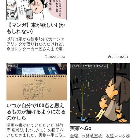
【マンガ】車が欲しい! (か
もしれない)
以前は家から徒歩1分でカーシェ
アリングが借りれたのだけれど、
今はレンターカー屋さんまで電車
使って1時間半かかる! ので心揺
2020.08.24
2022.02.24
れております...週イチしか家から
出ないのに(笑)毎日暑いですよ
絵日記
4人の子供と鬼ばば母ちゃん
ね〜!! 近所で庭プールやってる子
供たちを見かけてニコ...
いつか自分で100点と思え
るものが描けるようになる
のかしら
漫画を書かせていただいた 特許
実家へGo
庁 広報誌【とっきょ】の冊子を
いただきました。実物を手に取る
金曜、水泳教室後、友達ママを巻