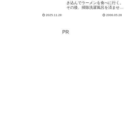
と、やはり感慨深いものがありま
き込んでラーメンを食べに行く。
す🥰提出時はいつも「これが100
その後、掃除洗濯風呂を済ませ夫
点だ」と思って出しています
の帰宅後、祭りを見に妻の実家へ
2025.11.28
2006.05.28
が、 数日経つと「あの表現の方
昼間は友達んちでお喋り (父と
が伝わりやすかったかも」「もっ
夫が子供見ててくれた。ありがと
と...
う新築ピカピカの大豪邸。すげぇ
やー。けどうちの子にかかった
PR
ら...