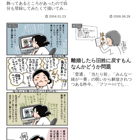
飾ってあるところがあったので自
分も登録してみたくて描いてみま
した。単純？
2004.01.23
2006.08.28
絵日記
絵日記
離婚したら旧姓に戻すもん
なんかどうか問題
「普通」「当たり前」「みんな一
緒が一番」の呪いから解放されつ
つある昨今。「フツー○○でしょ
ー」って言われてモヤモヤするこ
とも多い。あれはそーゆー意味深
げな質問だったのか!?姓(苗字)を
離婚後どれを名乗るか深く考えて
なかったけれど「なんで旧姓...