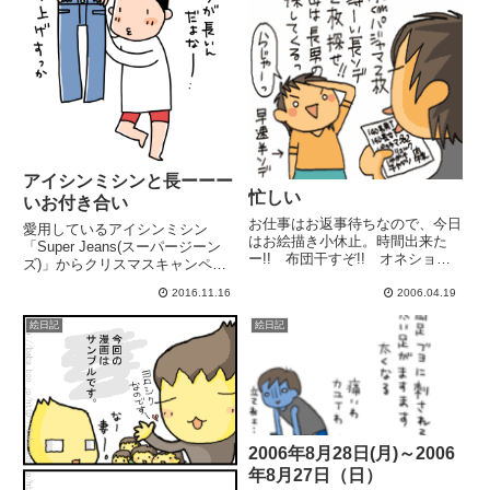
アイシンミシンと長ーーー
忙しい
いお付き合い
お仕事はお返事待ちなので、今日
愛用しているアイシンミシン
はお絵描き小休止。時間出来た
「Super Jeans(スーパージーン
ー!! 布団干すぞ!! オネショ布
ズ)」からクリスマスキャンペー
団を!! 春夏用にシーツも換える
ンのお知らせが届きました♪私の
ぞ!!冬用の毛布、1枚洗うのに59
2016.11.16
2006.04.19
ブログを見た方が購入して下さる
分。上下毛布にカバー.....何時間
ことも！ありがとうございます！
絵日記
絵日記
かかんねんυ今日は小学校の参観
自分のお気に入りがどこかで活躍
日!長男初参観日...
しているんだと思うと嬉し...
2006年8月28日(月)～2006
年8月27日（日）