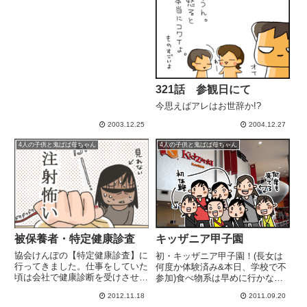
321話 参観日にて
今思えばアレはお世辞か!?
2003.12.25
2004.12.27
4人の子供と鬼ばば母ちゃん
4人の子供と鬼ばば母ちゃん
被保養者・特定健康診査
キッザニア甲子園
協会けんぽの【特定健康診査】に
初・キッザニア甲子園！(長女は
行ってきました。仕事をしていた
何度か体験済み&本日、学校で不
頃は会社で健康診断を受けさせて
参加)食べ物系は早めに行かなき
もらっていましたが、結婚して専
ゃ受け付け終了早っ！
2012.11.18
2011.09.20
業主婦になると、いろいろほった