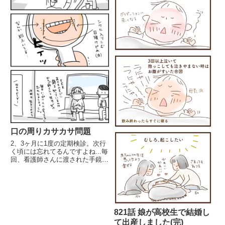
口の周りカサカサ問題
2、3ヶ月に1度の定期検診。次行
く頃には忘れてるんですよね...毎
回、看護師さんに渡された手鏡を
見て気がつく😱恥ずかしすぎる...
その後、テレビ番組で「アマニ
油」の効果を見て、血管が柔らか
くなることに惹かれて試してみた
ら、粉ふきがおさまった...
821話 娘が高校生で結婚し
て出産しました(完)