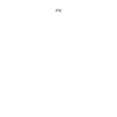
らかしやなぁ。40歳になった今
年、夫の勤めている会社から被扶
養者の家族向け【特定健康診
PR
査】...