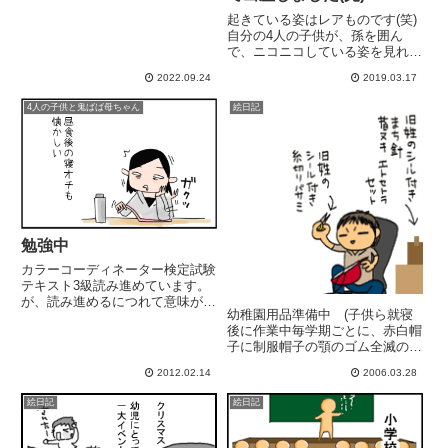
起きている姿はレアものです(笑)
自分の4人の子供が、孫を囲ん
で、ニコニコしている姿を見れる
のって... 最高に幸せだ!!もうすぐ
2022.09.24
2019.03.17
1ヶ月になる今は、もう少し起き
ている時間も増えたみたい。里帰
4人の子供と鬼ばば母ちゃん
絵日記
り無しで夫婦2人で頑張っていま
す。旦那くんは毎晩のお...
勉強中
カラーコーディネーター検定試験
テキスト3級読み進めています。
が、読み進めるにつれて意味が分
幼稚園用品準備中 (子供ら就寝
るような、分らんよーな(分らん)
後に作業中毎学期ごとに、赤白帽
理解してるよーな、できないよー
子に制服帽子の顎のゴム全滅の我
な(できてない)こっ この感じ！
が子ら。なんでやねん!裁縫苦手
高校生以来だわ～～～！！懐かし
2012.02.14
2006.03.28
なのに、この時期は縫い物多く
い(笑) そういや今日は、...
て、四苦八苦してます。そんな私
絵日記
絵日記
の裁縫道具の90%は「小学校の時
に家庭科で使ってた裁縫道具」
で...