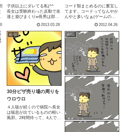
邪
子供以上にダレてる私(^^ゞ
コード類まとめるのに重宝し
と
長女は受験終わった反動で友
てます。コードってなんやか
も
達と遊びまくりw長男は部活
んやと多いなぁ(ゲームの充
神
三昧！(サッカー部、土日祝
電器とか)100均@ダイソーの
30
2013.03.28
2012.04.26
落
日関係なし！)次女、卒業バ
結束バンド(*'∀'*)常にストッ
て
ブルはじけて、日々友達と遊
クww
絵日記
絵日記
びまくり。次男、先月末から
な
の反省続きで自宅謹慎中(←
が
夫発令)私としては外に遊び
に行...
.
30分ピザ売り場の周りを
ウロウロ
４人咳が続くので病院へ長女
は喘息が出ているものの軽い
風邪。2時間待って、4人で10
分の診察で合計5000円也
イテテテ（フトコロが帰りに