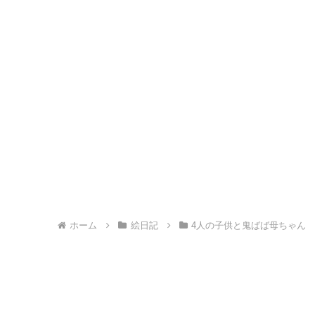
ホーム
絵日記
4人の子供と鬼ばば母ちゃん