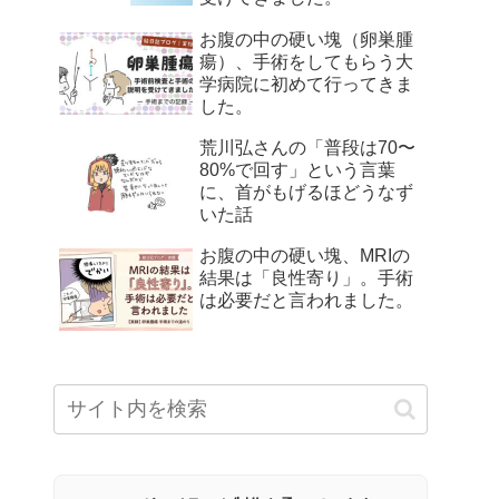
お腹の中の硬い塊（卵巣腫
瘍）、手術をしてもらう大
学病院に初めて行ってきま
した。
荒川弘さんの「普段は70〜
80%で回す」という言葉
に、首がもげるほどうなず
いた話
お腹の中の硬い塊、MRIの
結果は「良性寄り」。手術
は必要だと言われました。