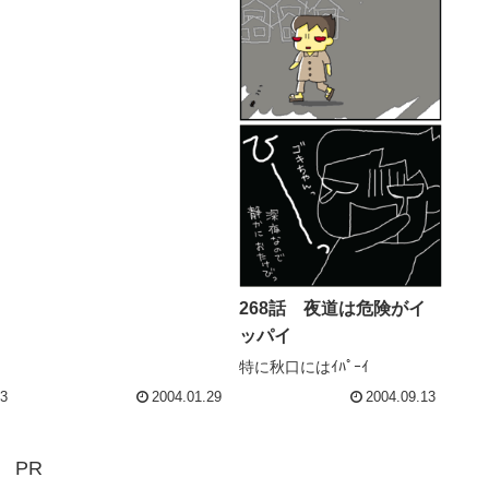
買い物へ無性に食べたい時期
がある。今がまさにそう「ダ
イエットに金を使い、太るの
に金を使い アホか」良心...
268話 夜道は危険がイ
ッパイ
特に秋口にはｲﾊﾟｰｲ
23
2004.01.29
2004.09.13
PR