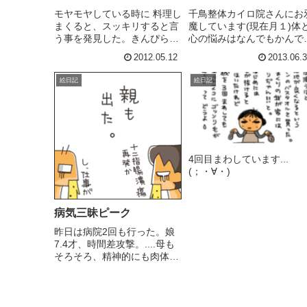
モヤモヤしている時に 料理し
千鳥整体カイロ院さんにお
まくると、スッキリすると言
魔しています(現在月１)体
う事を発見した。きんぴらゴ
心の悩みはなんでもかんで
ボウのささがきとかギョーザ
千鳥さんに相談です。自律
2012.05.12
2013.06.
包んだりとかも楽しい！(忙
経を整えてもらって以来、
しい時は面倒なんだけど
ち着いた気持ちで生活させ
絵日記
絵日記
ね！)↑ の影響もあるんだろ
もらっています。(そりゃー
うけど(笑)↑ 「このもん」は
時々色々ありますが、それ
この漫画で見て、作ってみ
りに前向きに←以前はこれ
た...
出来...
4回目まわしています..
(；・∀・)
病気三昧ピーク
昨日は病院2回も行った。娘
7.4才、時間差攻撃。....母も
そろそろ、精神的にも肉体的
にも限界を感じるよ。フラフ
ラ.........両親に頼る事は出来
ない我が家（実家遠いしお姑
さん年だし頼れるのは夫だけ