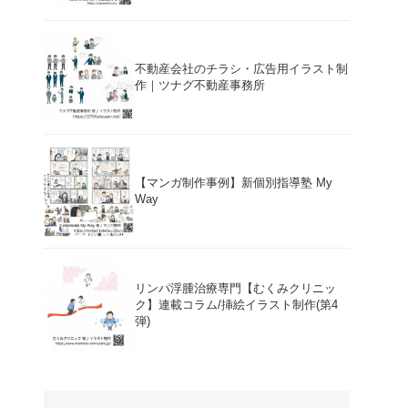
不動産会社のチラシ・広告用イラスト制
作｜ツナグ不動産事務所
【マンガ制作事例】新個別指導塾 My
Way
リンパ浮腫治療専門【むくみクリニッ
ク】連載コラム/挿絵イラスト制作(第4
弾)