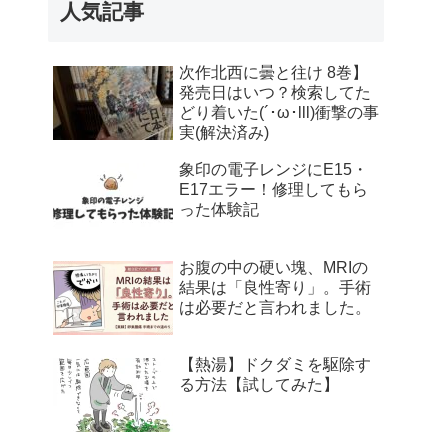
人気記事
次作北西に曇と往け 8巻】
発売日はいつ？検索してた
どり着いた(´･ω･lll)衝撃の事
実(解決済み)
象印の電子レンジにE15・
E17エラー！修理してもら
った体験記
お腹の中の硬い塊、MRIの
結果は「良性寄り」。手術
は必要だと言われました。
【熱湯】ドクダミを駆除す
る方法【試してみた】