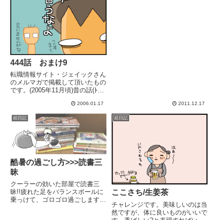
444話 おまけ9
転職情報サイト・ジェイックさん
のメルマガで掲載して頂いたもの
です。(2005年11月頃)昔の話(ﾄｵｲ
ﾒ
2006.01.17
2011.12.17
絵日記
絵日記
酷暑の過ごし方>>>読書三
昧
クーラーの効いた部屋で読書三
昧!!疲れた足をバランスボールに
ここさち/生姜茶
乗っけて、ゴロゴロ過ごします。
チャレンジです。美味しいのは当
今はとにかく仕事が楽しくて忙し
然ですが、体に良いものがいいで
い!毎日楽しいから休みとか欲し