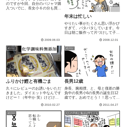
のですが今回、自分のパジャマ購
入ついでに、長女小６の分も買っ
てみました。SUNNY CLOUDS
年末は忙しい
のシリーズが好きで買いましたが
サイズは違うものの、デザインま
やりたい事がたくさん思い浮かび
ったく一緒！(ガーゼ地が気持ち
すぎて、バタバタしています。今
良くて好きなんです。あ...
日は朝ご飯作って片づけして子供
の布団干して洗濯して足の病院行
2009.06.03
2008.12.01
って晩御飯と明日の朝食の買い物
行って洗濯して作り置き食材の調
絵日記
絵日記
理しながら子供部屋の掃除して1
階の掃除して窓に結露ｽﾌﾟﾚｰ...
ふりかけ鰹と有機ごま
長男12歳
久々にレビューのお誘いをいただ
身長、腕相撲、と、母と僅差の勝
きました。ダイエット中なんです
負中の長男小6の長男の誕生日12
けどー！（年中か 笑）けどけ
歳です。おめでとう！！思ってた
ど！美味しかったので、是非、紹
より陣痛きつくなる前に生まれて
2010.02.27
2011.04.27
介させて頂きたいまるじょう尾道
くれた「うーわっ！めっちゃ旦那
鰹節工房 さんの 新ふりかけ鰹
にそっくりや(;ﾟДﾟ)」と思った出
絵日記
4人の子供と鬼ばば母ちゃん
と有機ごま長女が来年から中学生
産直後 ...あれからもう12年です
ですのでね。毎日お弁当なんで
か！！！無事ここ...
ね...