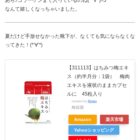
あら♪コラーゲンまで入っているのね(*ﾟ∀ﾟ)=3
なんて嬉しくなっちゃいました。
夏だけど手放せなかった靴下が、なくても気にならなくな
ってきた！(*’∀’*)
【311113】はちみつ梅エキ
ス（約半月分：1袋） 梅肉
エキスを液状のままカプセ
ルに 45粒入り
created by
Rinker
梅翁園
Amazon
楽天市場
Yahooショッピング