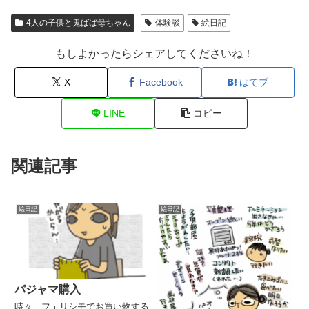
4人の子供と鬼ばば母ちゃん
体験談
絵日記
もしよかったらシェアしてくださいね！
X
Facebook
はてブ
LINE
コピー
関連記事
絵日記
絵日記
パジャマ購入
時々、フェリシモでお買い物する