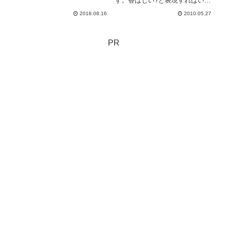
す。香ばしい?と表現すればいい
いと思わない(疲れない眠くなら
のか黒糖の風味と生姜の風味と優
ない体が欲しいくらいだ!笑)絵を
2018.08.16
2010.05.27
しい味♪冷え性には良くないと知
描くのと、事務的なこと、お客...
っているのにやめられないコーヒ
ーなんだけれどしばらく 『 朝
の一杯は生姜茶にしよう 』
PR
っ...