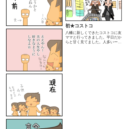
初★コストコ
八幡に新しくできたコストコに友
ママと行ってきました。平日だか
らと甘く見てました。人多いー！
これ、土日とかどんなんなるんだ
ろ(怖)友ママが数字の記憶力が凄
くて計算もできる人なんで助けて
もらってます！(子供の頃に習っ
たそろばんが役立ってるそうで...