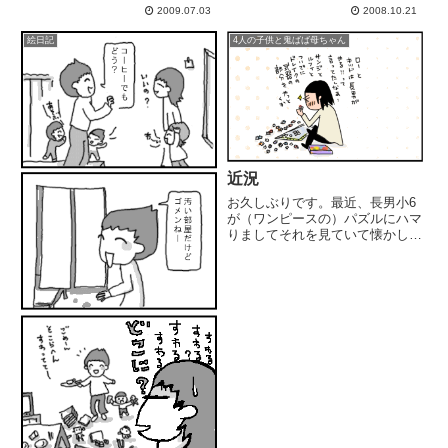
けのボタン直したりとかもしてま
2009.07.03
2008.10.21
した。延長コンセントがそろそろ
寿命なので取り替えたりパソコン
絵日記
4人の子供と鬼ばば母ちゃん
裏の配線いじってたら、パソコン
から音が聞こえなくなりまし
た ...
近況
お久しぶりです。最近、長男小6
が（ワンピースの）パズルにハマ
りましてそれを見ていて懐かしく
なって、ついついワンピースを全
巻読み返したり（1/17現在最新刊
64巻）子供らとみんなでワイワ
イいいながらパズルいじってた
ら、楽しくなってうっかりパズ...