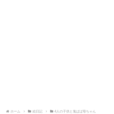
ホーム
絵日記
4人の子供と鬼ばば母ちゃん