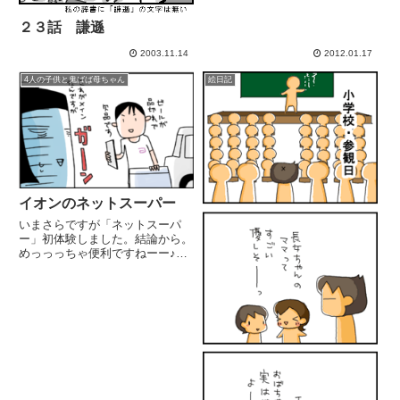
２３話 謙遜
2003.11.14
2012.01.17
4人の子供と鬼ばば母ちゃん
絵日記
イオンのネットスーパー
いまさらですが「ネットスーパ
ー」初体験しました。結論から。
めっっっちゃ便利ですねーー♪配
送料は5000円以上の買い物しな
いと105円かかるそうですが、食
べ盛りの男子がいる我が家では楽
勝！！(まとめ買いタイプです)少
なくちょっとの時にも「米」...