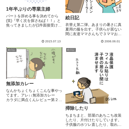
1年半ぶりの専業主婦
パートを辞める事を決めてから
絵日記
(笑)『早く次を探さねば！！』と
衣替え第二弾。あまりの暑さに真
焦ってきましたが(1件面接受けて
夏用の服を出す。子供らが居ない
落ちたー！)その後 いろいろ
間に友達ママさんちで３ママお喋
考えまして、しばらく専業主婦で
り。ビールを持ち込んだおかげ
いる事に。〈いろいろ〉・長女高
2015.07.13
2006.06.01
で、普段ならなかなか出ない「幼
3、次女次男中3の3人が受験
稚園で見かける変わった奥さん」
生。・パートに出はじめたと同
絵日記
絵日記
の話題で持ちきり。こっちが「変
時...
わった奥さん」と思うって事は、
向...
無添加カレー
なんかちょくちょくこんな事やっ
てます。アレ↓↓無添加カレー
カラダに満点くんレビュー第２
弾。先日、届いたばかりの 無添
掃除したり
加カレー カラダに満点くん冷凍
されてます。いつでも簡単１人分
ちまちまと、部屋のあちこち改装
カレー。便利。ルー大目が最近の
したり、片付けたりしています。
好みなので、御飯は心持少なめ
子供服のホツレ直したり、取れか
に。...